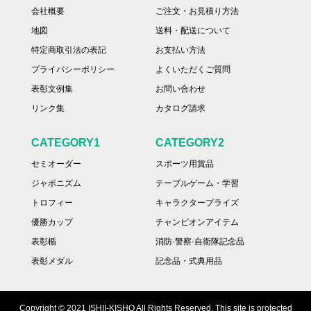
会社概要
ご注文・お見積り方法
地図
送料・配送について
特定商取引法の表記
お支払い方法
プライバシーポリシー
よくいただくご質問
表彰文例集
お問い合わせ
リンク集
カタログ請求
CATEGORY1
CATEGORY2
セミオーダー
スポーツ用賞品
ジャポニズム
テーブルゲーム・学習
トロフィー
キャラクタープライズ
優勝カップ
チャンピオンアイテム
表彰楯
消防·警察·自衛隊記念品
表彰メダル
記念品・式典用品
Copyright © 2021 ISHII-KISHO All Rights Reserved. This site is protected