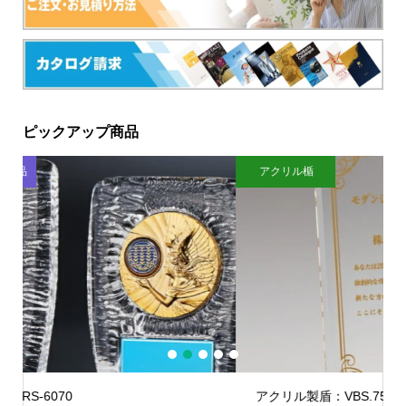
ピックアップ商品
アクリル楯
1
2
3
4
5
アクリル製盾：VBS.751