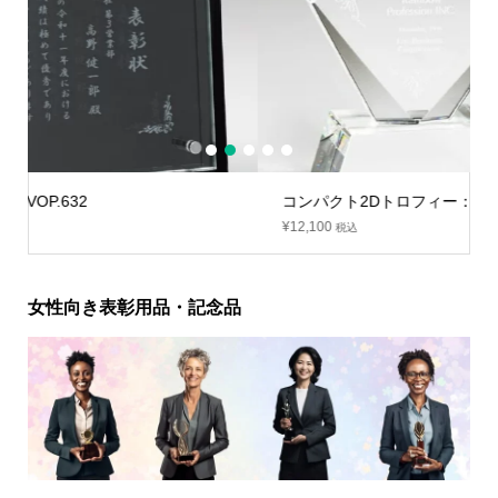
1
2
3
4
5
コンパクト2Dトロフィー：VOT.285、VOT.286
¥
12,100
税込
女性向き表彰用品・記念品