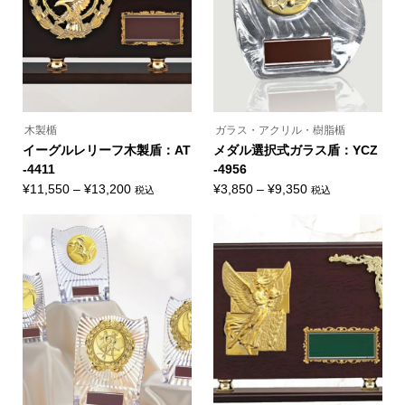
で
エ
択
リ
き
ー
で
エ
ま
シ
き
ー
す
ョ
ま
シ
ン
す
ョ
が
ン
あ
が
り
あ
ま
り
す。
ま
オ
木製楯
ガラス・アクリル・樹脂楯
す。
プ
オ
イーグルレリーフ木製盾：AT
メダル選択式ガラス盾：YCZ
シ
プ
ョ
-4411
-4956
シ
ン
ョ
価
価
¥
11,550
–
¥
13,200
¥
3,850
–
¥
9,350
税込
税込
は
ン
こ
こ
商
格
格
は
の
の
品
商
帯:
帯:
商
商
ペ
品
品
品
ー
¥11,550
¥3,850
ペ
に
に
ジ
ー
–
–
は
は
か
ジ
複
複
ら
¥13,200
¥9,350
か
数
数
選
ら
の
の
択
選
バ
バ
で
択
リ
リ
き
で
エ
エ
ま
き
ー
ー
す
ま
シ
シ
す
ョ
ョ
ン
ン
が
が