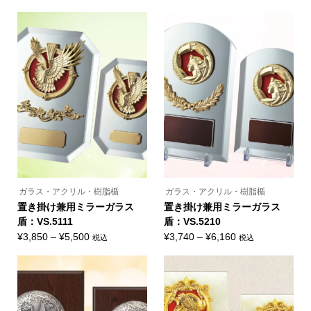
ン
ン
こ
帯:
格
商
は
は
の
品
商
商
¥8,250
帯:
商
に
品
品
品
–
¥3,080
は
ペ
ペ
に
複
ー
ー
¥13,750
–
は
数
ジ
ジ
複
¥4,620
の
か
か
数
バ
ら
ら
の
リ
選
選
バ
エ
択
択
リ
ー
で
で
エ
シ
き
き
ー
ョ
ま
ま
シ
ン
す
す
ョ
が
ン
あ
が
り
あ
ま
り
す。
ま
オ
ガラス・アクリル・樹脂楯
ガラス・アクリル・樹脂楯
す。
プ
オ
置き掛け兼用ミラーガラス
置き掛け兼用ミラーガラス
シ
プ
ョ
盾：VS.5111
盾：VS.5210
シ
ン
ョ
価
価
¥
3,850
–
¥
5,500
¥
3,740
–
¥
6,160
税込
税込
は
ン
こ
こ
商
格
格
は
の
の
品
商
帯:
帯:
商
商
ペ
品
品
品
ー
¥3,850
¥3,740
ペ
に
に
ジ
ー
–
–
は
は
か
ジ
複
複
ら
¥5,500
¥6,160