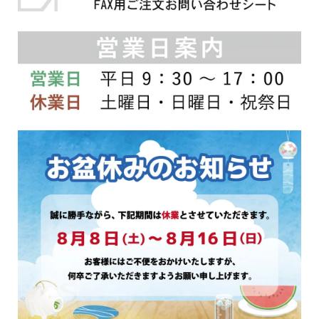
シ
シ
ョ
ョ
ン
ン
は
は
商
商
品
品
ペ
ペ
ー
ー
ジ
ジ
か
か
ら
ら
選
選
択
択
で
で
き
き
ま
ま
す
す