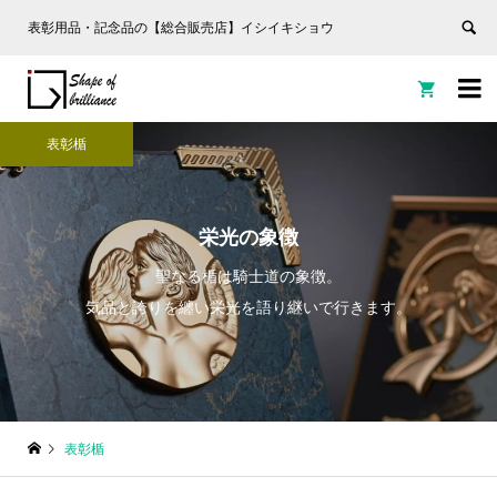
表彰用品・記念品の【総合販売店】イシイキショウ


表彰楯
栄光の象徴
聖なる楯は騎士道の象徴。
気品と誇りを纏い栄光を語り継いで行きます。
表彰楯