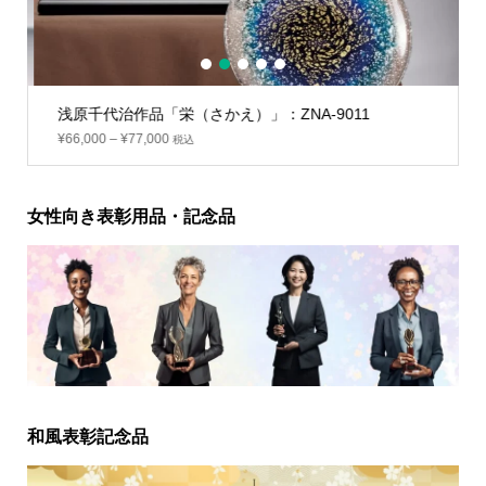
1
2
3
4
5
浅原千代治作品「栄（さかえ）」：ZNA-9011
¥
66,000
–
¥
77,000
税込
女性向き表彰用品・記念品
和風表彰記念品