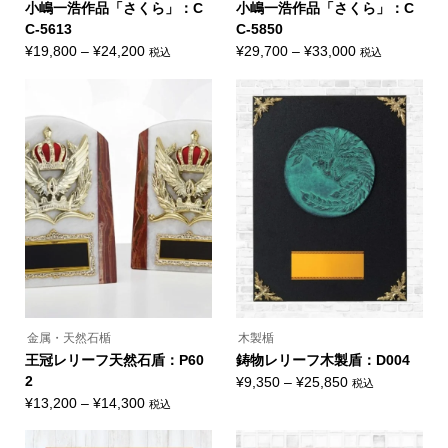
オ
オ
小嶋一浩作品「さくら」：C
小嶋一浩作品「さくら」：C
プ
プ
C-5613
C-5850
シ
シ
ョ
ョ
価
価
¥
19,800
–
¥
24,200
¥
29,700
–
¥
33,000
税込
税込
ン
ン
こ
こ
格
格
は
は
の
の
商
商
帯:
帯:
商
商
品
品
品
品
¥19,800
¥29,700
ペ
ペ
に
に
ー
ー
–
–
は
は
ジ
ジ
複
複
¥24,200
¥33,000
か
か
数
数
ら
ら
の
の
選
選
バ
バ
択
択
リ
リ
で
で
エ
エ
き
き
ー
ー
ま
ま
シ
シ
す
す
ョ
ョ
ン
ン
が
が
あ
あ
り
り
ま
ま
金属・天然石楯
木製楯
す。
す。
オ
オ
王冠レリーフ天然石盾：P60
鋳物レリーフ木製盾：D004
プ
プ
2
価
¥
9,350
–
¥
25,850
税込
シ
シ
こ
ョ
ョ
価
格
¥
13,200
–
¥
14,300
税込
の
ン
ン
こ
格
帯:
商
は
は
の
品
商
商
帯:
¥9,350
商