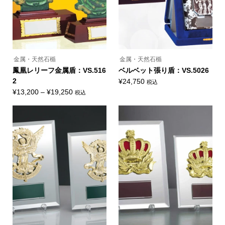
シ
き
き
ー
ョ
ま
ま
シ
ン
す
す
ョ
が
ン
あ
が
り
あ
ま
り
す。
ま
オ
金属・天然石楯
金属・天然石楯
す。
プ
オ
鳳凰レリーフ金属盾：VS.516
ベルベット張り盾：VS.5026
シ
プ
ョ
2
¥
24,750
税込
シ
ン
こ
ョ
価
¥
13,200
–
¥
19,250
税込
は
の
ン
こ
商
格
商
は
の
品
品
商
帯:
商
ペ
に
品
品
ー
¥13,200
は
ペ
に
ジ
複
ー
–
は
か
数
ジ
複
ら
¥19,250
の
か
数
選
バ
ら
の
択
リ
選
バ
で
エ
択
リ
き
ー
で
エ
ま
シ
き
ー
す
ョ
ま
シ
ン
す
ョ
が
ン
あ
が
り
あ
ま