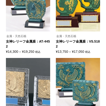
選
選
バ
択
択
リ
で
で
エ
き
き
ー
ま
ま
シ
す
す
ョ
ン
が
あ
り
ま
金属・天然石楯
金属・天然石楯
す。
オ
女神レリーフ金属盾：AT-445
女神レリーフ金属盾：VS.518
プ
2
2
シ
ョ
価
価
¥
14,300
–
¥
19,250
¥
13,750
–
¥
17,050
税込
税込
ン
こ
こ
格
格
は
の
の
商
帯:
帯:
商
商
品
品
品
¥14,300
¥13,750
ペ
に
に
ー
–
–
は
は
ジ
複
複
¥19,250
¥17,050
か
数
数
ら
の
の
選
バ
バ
択
リ
リ
で
エ
エ
き
ー
ー
ま
シ
シ
す
ョ
ョ
ン
ン