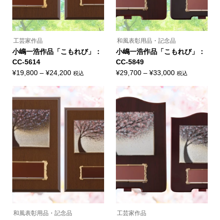
す
す
ョ
が
ン
あ
が
り
あ
ま
り
す。
ま
オ
工芸家作品
和風表彰用品・記念品
す。
プ
オ
小嶋一浩作品「こもれび」：
小嶋一浩作品「こもれび」：
シ
プ
ョ
CC-5614
CC-5849
シ
ン
ョ
価
価
¥
19,800
–
¥
24,200
¥
29,700
–
¥
33,000
税込
税込
は
ン
こ
こ
商
格
格
は
の
の
品
商
帯:
帯:
商
商
ペ
品
品
品
ー
¥19,800
¥29,700
ペ
に
に
ジ
ー
–
–
は
は
か
ジ
複
複
ら
¥24,200
¥33,000
か
数
数
選
ら
の
の
択
選
バ
バ
で
択
リ
リ
き
で
エ
エ
ま
き
ー
ー
す
ま
シ
シ
す
ョ
ョ
ン
ン
が
が
あ
あ
り
り
ま
ま
和風表彰用品・記念品
工芸家作品
す。
す。