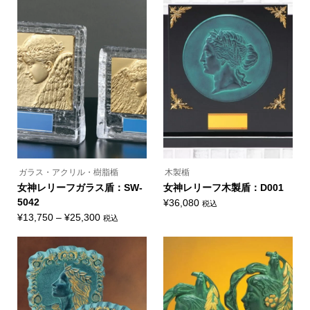
帯:
帯:
商
商
品
品
¥16,280
¥24,750
に
に
–
–
は
は
複
複
¥42,900
¥32,780
数
数
の
の
バ
バ
リ
リ
エ
エ
ー
ー
シ
シ
ョ
ョ
ン
ン
が
が
あ
あ
り
り
ま
ま
ガラス・アクリル・樹脂楯
木製楯
す。
す。
オ
オ
女神レリーフガラス盾：SW-
女神レリーフ木製盾：D001
プ
プ
5042
¥
36,080
税込
シ
シ
ョ
ョ
価
¥
13,750
–
¥
25,300
税込
ン
ン
こ
格
は
は
の
商
商
帯:
商
品
品
品
¥13,750
ペ
ペ
に
ー
ー
–
は
ジ
ジ
複
¥25,300
か
か
数
ら
ら
の