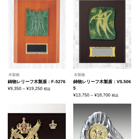
に
品
品
品
¥13,200
–
は
ペ
ペ
に
複
ー
ー
–
¥25,850
は
数
ジ
ジ
複
¥14,300
の
か
か
数
バ
ら
ら
の
リ
選
選
バ
エ
択
択
リ
ー
で
で
エ
シ
き
き
ー
ョ
ま
ま
シ
ン
す
す
ョ
が
ン
あ
が
り
あ
ま
り
す。
ま
オ
木製楯
木製楯
す。
プ
オ
鋳物レリーフ木製盾：F-5276
鋳物レリーフ木製盾：VS.506
シ
プ
ョ
価
5
¥
9,350
–
¥
19,250
税込
シ
ン
こ
ョ
格
価
¥
13,750
–
¥
18,700
税込
は
の
ン
こ
商
帯:
格
商
は
の
品
品
商
¥9,350
帯:
商
ペ
に
品
品
ー
–
¥13,750
は
ペ
に
ジ
複
ー
¥19,250
–
は
か
数
ジ
複
ら
¥18,700
の
か
数
選
バ
ら
の
択
リ
選
バ