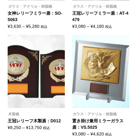
り
す。
ま
オ
ガラス・アクリル・樹脂楯
ガラス・アクリル・樹脂楯
す。
プ
オ
女神レリーフミラー盾：SO-
王冠レリーフミラー盾：AT-4
シ
プ
ョ
5063
479
シ
ン
ョ
価
価
¥
3,630
–
¥
5,280
¥
3,080
–
¥
4,180
税込
税込
は
ン
こ
こ
商
格
格
は
の
の
品
商
帯:
帯:
商
商
ペ
品
品
品
ー
¥3,630
¥3,080
ペ
に
に
ジ
ー
–
–
は
は
か
ジ
複
複
ら
¥5,280
¥4,180
か
数
数
選
ら
の
の
択
選
バ
バ
で
択
リ
リ
き
で
エ
エ
ま
き
ー
ー
す
ま
シ
シ
す
ョ
ョ
ン
ン
が
が
あ
あ
り
り
ま
ま
木製楯
ガラス・アクリル・樹脂楯
す。
す。
オ
オ
王冠レリーフ木製盾：D012
置き掛け兼用ミラーガラス
プ
プ
価
盾：VS.5025
¥
8,250
–
¥
13,750
税込
シ
シ
こ
ョ
ョ
格
価
¥
3,080
–
¥
4,620
税込
の