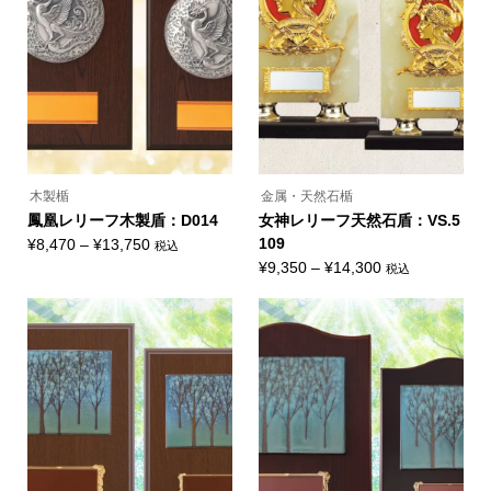
か
数
数
選
ら
の
の
択
選
バ
バ
で
択
リ
リ
き
で
エ
エ
ま
き
ー
ー
す
ま
シ
シ
す
ョ
ョ
ン
ン
が
が
あ
あ
り
り
ま
ま
木製楯
金属・天然石楯
す。
す。
オ
オ
鳳凰レリーフ木製盾：D014
女神レリーフ天然石盾：VS.5
プ
プ
価
109
¥
8,470
–
¥
13,750
税込
シ
シ
こ
ョ
ョ
格
価
¥
9,350
–
¥
14,300
税込
の
ン
ン
こ
帯:
格
商
は
は
の
品
商
商
¥8,470
帯:
商
に
品
品
品
–
¥9,350
は
ペ
ペ
に
複
ー
ー
¥13,750
–
は
数
ジ
ジ
複
¥14,300
の
か
か
数
バ
ら
ら
の
リ
選
選
バ
エ
択
択
リ
ー
で
で
エ
シ
き
き
ー
ョ
ま
ま
シ
ン