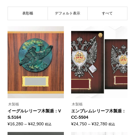
表彰楯
デフォルト表示
すべて
木製楯
木製楯
イーグルレリーフ木製盾：V
エンブレムレリーフ木製盾：
S.5164
CC-5504
価
価
¥
16,280
–
¥
42,900
¥
24,750
–
¥
32,780
税込
税込
こ
こ
格
格
の
の