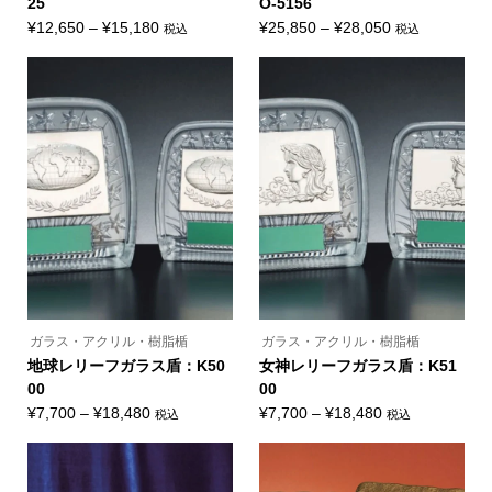
25
O-5156
シ
シ
ョ
ョ
価
価
¥
12,650
–
¥
15,180
¥
25,850
–
¥
28,050
税込
税込
ン
ン
こ
こ
格
格
は
は
の
の
商
商
帯:
帯:
商
商
品
品
品
品
¥12,650
¥25,850
ペ
ペ
に
に
ー
ー
–
–
は
は
ジ
ジ
複
複
¥15,180
¥28,050
か
か
数
数
ら
ら
の
の
選
選
バ
バ
択
択
リ
リ
で
で
エ
エ
き
き
ー
ー
ま
ま
シ
シ
す
す
ョ
ョ
ン
ン
が
が
あ
あ
り
り
ま
ま
ガラス・アクリル・樹脂楯
ガラス・アクリル・樹脂楯
す。
す。
オ
オ
地球レリーフガラス盾：K50
女神レリーフガラス盾：K51
プ
プ
00
00
シ
シ
ョ
ョ
価
価
¥
7,700
–
¥
18,480
¥
7,700
–
¥
18,480
税込
税込
ン
ン
こ
こ
格
格
は
は
の
の
商
商
帯:
帯:
商
商
品
品
品
品
¥7,700
¥7,700
ペ
ペ
に
に