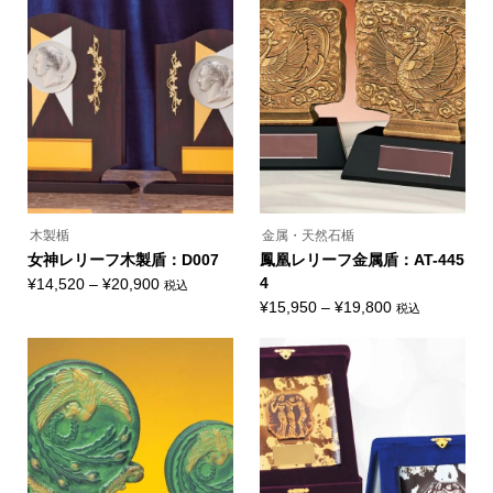
ー
ー
–
–
は
は
ジ
ジ
複
複
¥18,480
¥18,480
か
か
数
数
ら
ら
の
の
選
選
バ
バ
択
択
リ
リ
で
で
エ
エ
き
き
ー
ー
ま
ま
シ
シ
す
す
ョ
ョ
ン
ン
が
が
あ
あ
り
り
ま
ま
木製楯
金属・天然石楯
す。
す。
オ
オ
女神レリーフ木製盾：D007
鳳凰レリーフ金属盾：AT-445
プ
プ
価
4
¥
14,520
–
¥
20,900
税込
シ
シ
こ
ョ
ョ
格
価
¥
15,950
–
¥
19,800
税込
の
ン
ン
こ
帯:
格
商
は
は
の
品
商
商
¥14,520
帯:
商
に
品
品
品
–
¥15,950
は
ペ
ペ
に
複
ー
ー
¥20,900
–
は
数
ジ
ジ
複
¥19,800
の
か
か
数
バ
ら
ら
の
リ
選
選
バ
エ
択
択
リ
ー
で
で
エ