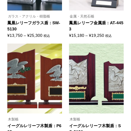
が
が
あ
あ
り
り
ま
ま
ガラス・アクリル・樹脂楯
金属・天然石楯
す。
す。
オ
オ
鳳凰レリーフガラス盾：SW-
鳳凰レリーフ金属盾：AT-445
プ
プ
5130
3
シ
シ
ョ
ョ
価
価
¥
13,750
–
¥
25,300
¥
15,180
–
¥
19,250
税込
税込
ン
ン
こ
こ
格
格
は
は
の
の
商
商
帯:
帯:
商
商
品
品
品
品
¥13,750
¥15,180
ペ
ペ
に
に
ー
ー
–
–
は
は
ジ
ジ
複
複
¥25,300
¥19,250
か
か
数
数
ら
ら
の
の
選
選
バ
バ
択
択
リ
リ
で
で
エ
エ
き
き
ー
ー
ま
ま
シ
シ
す
す
ョ
ョ
ン
ン
が
が
あ
あ
り
り
ま
ま
木製楯
木製楯
す。
す。
オ
オ
イーグルレリーフ木製盾：P6
イーグルレリーフ木製盾：S
プ
プ