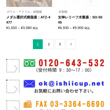
あ
あ
り
り
ま
ま
ガラス・アクリル・樹脂楯
木製楯
す。
す。
オ
オ
メダル選択式樹脂盾：ATZ-4
女神レリーフ木製盾：SO-50
プ
プ
477
45
シ
シ
ョ
ョ
価
価
¥
1,650
–
¥
3,080
¥
6,930
–
¥
9,900
税込
税込
ン
ン
こ
こ
格
格
は
は
の
の
商
商
帯:
帯:
商
商
品
品
品
品
¥1,650
¥6,930
1
2
3
ペ
ペ
に
に

ー
ー
–
–
は
は
ジ
ジ
複
複
¥3,080
¥9,900
か
か
数
数
ら
ら
の
の
選
選
バ
バ
択
択
リ
リ
で
で
エ
エ
き
き
ー
ー
ま
ま
シ
シ
す
す
ョ
ョ
ン
ン
が
が
あ
あ
り
り
ま
ま
す。
す。
オ
オ
プ
プ