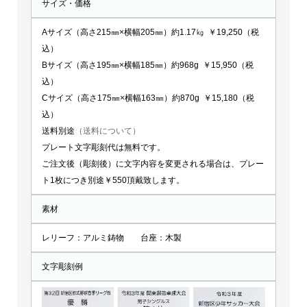
サイズ・価格
Aサイズ（高さ215㎜×横幅205㎜）約1.17㎏ ￥19,250（税
込）
Bサイズ（高さ195㎜×横幅185㎜）約968g ￥15,950（税
込）
Cサイズ（高さ175㎜×横幅163㎜）約870g ￥15,180（税
込）
送料別途
（送料について）
プレート文字彫刻代は無料です。
ご注文後（彫刻後）に文字内容を変更される場合は、プレー
ト1枚につき別途￥550頂戴致します。
素材
レリーフ：アルミ鋳物 台座：木製
文字彫刻例