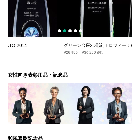
1
2
3
4
5
グリーン台座2D彫刻トロフィー：KTO-2004
¥
26,950
–
¥
30,250
税込
女性向き表彰用品・記念品
和風表彰記念品