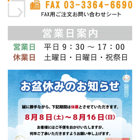
ま
ま
す。
す。
オ
オ
プ
プ
シ
シ
ョ
ョ
ン
ン
は
は
商
商
品
品
ペ
ペ
ー
ー
ジ
ジ
か
か
ら
ら
選
選
択
択
で
で
き
き
ま
ま
す
す