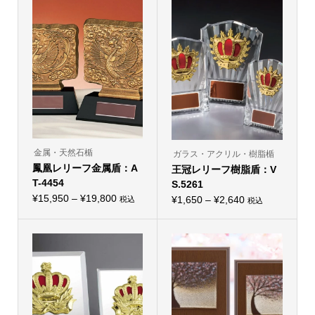
品
品
¥13,750
¥1,650
に
に
–
は
–
は
複
複
¥25,300
¥3,080
数
数
の
の
バ
バ
リ
リ
エ
エ
ー
ー
シ
シ
ョ
ョ
ン
ン
が
が
あ
あ
り
り
金属・天然石楯
ガラス・アクリル・樹脂楯
ま
ま
鳳凰レリーフ金属盾：A
す。
王冠レリーフ樹脂盾：V
す。
オ
オ
T-4454
S.5261
プ
プ
価
シ
¥
15,950
–
¥
19,800
価
シ
¥
1,650
–
¥
2,640
税込
税込
こ
ョ
こ
ョ
格
格
の
ン
の
ン
帯:
商
は
帯:
商
は
品
商
品
商
¥15,950
¥1,650
に
品
に
品
–
は
ペ
–
は
ペ
複
ー
複
ー
¥19,800
¥2,640
数
ジ
数
ジ
の
か
の
か
バ
ら
バ
ら
リ
選
リ
選