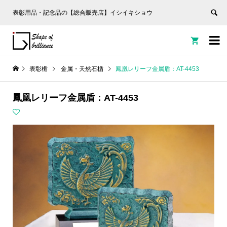
表彰用品・記念品の【総合販売店】イシイキショウ


表彰楯
金属・天然石楯
鳳凰レリーフ金属盾：AT-4453
鳳凰レリーフ金属盾：AT-4453