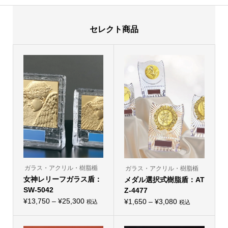
セレクト商品
ガラス・アクリル・樹脂楯
ガラス・アクリル・樹脂楯
女神レリーフガラス盾：
メダル選択式樹脂盾：AT
SW-5042
Z-4477
価
¥
13,750
–
¥
25,300
価
¥
1,650
–
¥
3,080
税込
税込
こ
こ
格
格
の
の
帯:
商
帯:
商