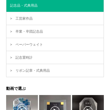
記念品・式典用品
工芸家作品
卒業・卒団記念品
ペーパーウェイト
記念置時計
リボン記章・式典用品
動画で選ぶ