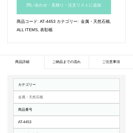
リ
問い合わせ・見積り・注文リストに追加
ー
フ
商品コード:
AT-4453
カテゴリー:
金属・天然石楯
,
金
ALL ITEMS
,
表彰楯
属
盾：
AT-
4453
商品詳細
ご納品までの流れ
ご注意事項
個
カテゴリー
金属・天然石楯
商品番号
AT-4453