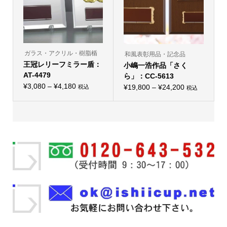
エ
択
エ
択
ー
で
ー
で
シ
き
シ
き
ョ
ま
ョ
ま
ン
す
ン
す
が
が
あ
あ
り
り
ガラス・アクリル・樹脂楯
和風表彰用品・記念品
ま
ま
王冠レリーフミラー盾：
す。
小嶋一浩作品「さく
す。
オ
オ
AT-4479
ら」：CC-5613
プ
プ
価
シ
¥
3,080
–
¥
4,180
価
シ
¥
19,800
–
¥
24,200
税込
税込
こ
ョ
こ
ョ
格
格
の
ン
の
ン
帯:
商
は
帯:
商
は
品
商
品
商
¥3,080
¥19,800
に
品
に
品
–
は
ペ
–
は
ペ
複
ー
複
ー
¥4,180
¥24,200
数
ジ
数
ジ
の
か
の
か
バ
ら
バ
ら
リ
選
リ
選
エ
択
エ
択
ー
で
ー
で
シ
き
シ
き
ョ
ま
ョ
ま
ン
す
ン
す
が
が
あ
あ
り
り