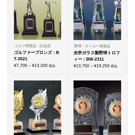
の
リ
バ
エ
リ
ー
エ
シ
ー
ョ
シ
ン
ョ
が
ン
あ
が
り
あ
ま
り
ゴルフ用賞品・記念品
す。
野球・サッカー用賞品
ま
オ
ゴルファーブロンズ：B
光学ガラス製野球トロフ
す。
プ
オ
T-3521
シ
ィー：BW-2311
プ
ョ
価
¥
7,700
–
¥
13,200
価
シ
¥
13,750
–
¥
19,250
税込
税込
ン
こ
こ
ョ
格
は
格
の
の
ン
商
帯:
商
帯:
商
は
品
品
品
商
¥7,700
ペ
¥13,750
に
に
品
ー
–
は
–
は
ペ
ジ
複
複
ー
¥13,200
か
¥19,250
数
数
ジ
ら
の
の
か
選
バ
バ
ら
択
リ
リ
選
で
エ
エ
択
き
ー
ー
で
ま
シ
シ
き
す
ョ
ョ
ま
ン
ン
す