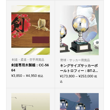
剣道・柔道・空手用賞品
野球・サッカー用賞品
剣道専用木製楯：CC-56
キングサイズサッカーボ
64
ールトロフィー：BT-2...
価
¥
3,850
–
¥
4,950
価
¥
173,800
–
¥
253,000
税込
税
こ
格
格
込
の
こ
帯:
商
帯:
の
品
¥3,850
¥173,800
商
に
品
–
は
–
に
複
¥4,950
¥253,000
は
数
複
の
数
バ