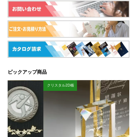
ピックアップ商品
クリスタル2D楯
ス