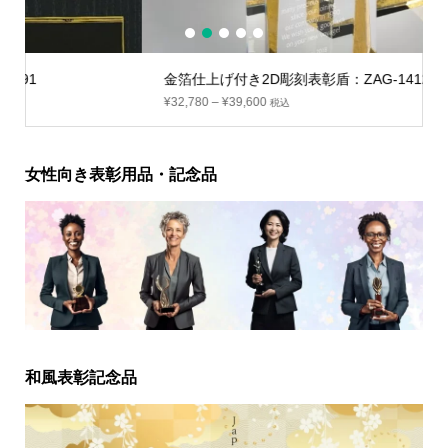
1
2
3
4
5
金箔仕上げ付き2D彫刻表彰盾：ZAG-1412
¥
32,780
–
¥
39,600
税込
女性向き表彰用品・記念品
和風表彰記念品