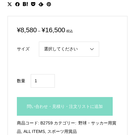
価
¥
8,580
¥
16,500
–
税込
格
帯:
サイズ
¥8,580
–
¥16,500
バ
数量
ッ
タ
ー
問い合わせ・見積り・注文リストに追加
ブ
ロ
商品コード:
B2759
カテゴリー:
野球・サッカー用賞
ン
品
,
ALL ITEMS
,
スポーツ用賞品