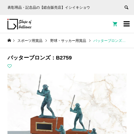
表彰用品・記念品の【総合販売店】イシイキショウ


スポーツ用賞品
野球・サッカー用賞品
バッターブロンズ：B2759
バッターブロンズ：B2759