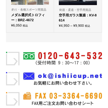
が
が
あ
あ
り
り
釣り・各種スポーツ用賞品
剣道・柔道・空手用賞品
ま
ま
メダル選択式トロフィ
す。
空手用ガラス製盾：KV-8
す。
オ
オ
ー：BRZ-4672
614
プ
プ
シ
¥
6,050
価
シ
¥
4,950
–
¥
9,900
税込
税込
こ
ョ
こ
ョ
格
の
ン
の
ン
商
は
帯:
商
は
品
商
品
商
¥4,950
に
品
に
品
は
ペ
–
は
ペ
複
ー
複
ー
¥9,900
数
ジ
数
ジ
の
か
の
か
バ
ら
バ
ら
リ
選
リ
選
エ
択
エ
択
ー
で
ー
で
シ
き
シ
き
ョ
ま
ョ
ま
ン
す
ン
す
が
が
あ
あ
り
り
ま
ま
す。
す。
オ
オ
プ
プ
シ
シ