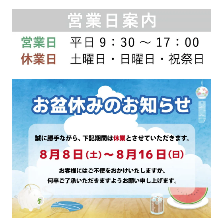
ョ
ョ
ン
ン
は
は
商
商
品
品
ペ
ペ
ー
ー
ジ
ジ
か
か
ら
ら
選
選
択
択
で
で
き
き
ま
ま
す
す