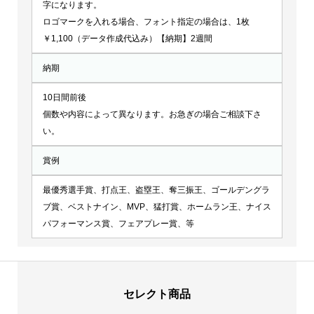
字になります。
ロゴマークを入れる場合、フォント指定の場合は、1枚
￥1,100（データ作成代込み）【納期】2週間
納期
10日間前後
個数や内容によって異なります。お急ぎの場合ご相談下さ
い。
賞例
最優秀選手賞、打点王、盗塁王、奪三振王、ゴールデングラ
ブ賞、ベストナイン、MVP、猛打賞、ホームラン王、ナイス
パフォーマンス賞、フェアプレー賞、等
セレクト商品