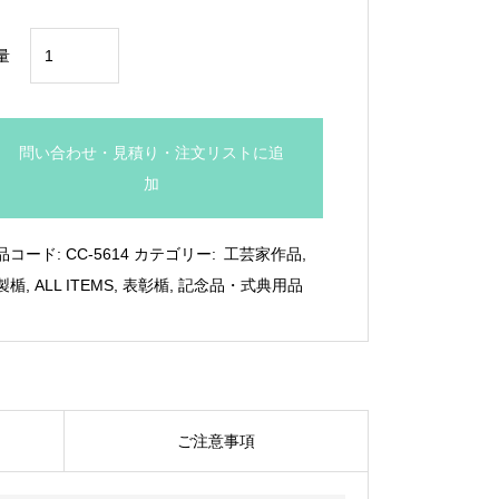
¥24,200
小
量
嶋
一
浩
問い合わせ・見積り・注文リストに追
作
加
品
「こ
品コード:
CC-5614
カテゴリー:
工芸家作品
,
も
製楯
,
ALL ITEMS
,
表彰楯
,
記念品・式典用品
れ
び」：
CC-
5614
個
ご注意事項