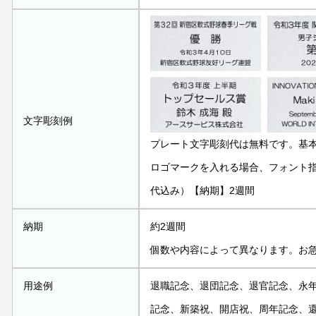
文字彫刻例
プレート文字彫刻代は無料です。基
ロゴマークを入れる場合、フォント指定
代込み）【納期】2週間
納期
約2週間
個数や内容によって異なります。お
用途例
退職記念、退団記念、退官記念、永
記念、新築祝、開店祝、周年記念、