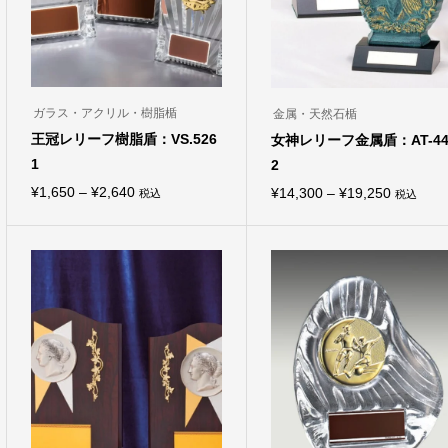
ガラス・アクリル・樹脂楯
金属・天然石楯
王冠レリーフ樹脂盾：VS.526
女神レリーフ金属盾：AT-44
1
2
価
¥
1,650
–
¥
2,640
価
¥
14,300
–
¥
19,250
税込
税込
こ
こ
格
格
の
の
商
商
帯:
帯:
品
品
¥1,650
¥14,300
に
に
は
は
–
–
複
複
¥2,640
¥19,250
数
数
の
の
バ
バ
リ
リ
エ
エ
ー
ー
シ
シ
ョ
ョ
ン
ン