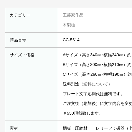
カテゴリー
工芸家作品
木製楯
商品番号
CC-5614
サイズ・価格
Aサイズ（高さ340㎜×横幅240㎜）約1
Bサイズ（高さ300㎜×横幅210㎜）約9
Cサイズ（高さ260㎜×横幅190㎜）約6
送料別途
（送料について）
プレート文字彫刻代は無料です。
ご注文後（彫刻後）に文字内容を変
￥550頂戴致します。
素材
楯板：圧縮材 レリーフ：磁器（七