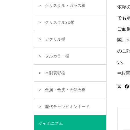
クリスタル・ガラス楯
依頼
でも
クリスタル2D楯
ご面
アクリル楯
際、
のご
フルカラー楯
い。
➡お
木製表彰楯
金属・合皮・天然石楯
歴代チャンピオンボード
ジャポニズム