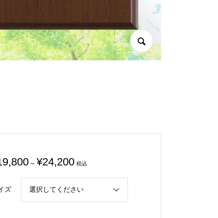
価
19,800
¥
24,200
–
税込
格
帯:
イズ
¥19,800
–