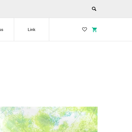
ss
Link