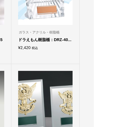
ガラス・アクリル・樹脂楯
5
ドラえもん樹脂楯：DRZ-40...
¥
2,420
税込
こ
の
商
品
に
は
複
数
の
バ
リ
エ
ー
シ
ョ
ン
が