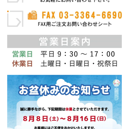
あ
あ
り
り
ま
ま
す。
す。
オ
オ
プ
プ
シ
シ
ョ
ョ
ン
ン
は
は
商
商
品
品
ペ
ペ
ー
ー
ジ
ジ
か
か
ら
ら
選
選
択
択
で
で
き
き
ま
ま
す
す