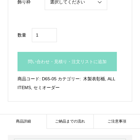
飾り枠
前
数量
面
ガ
ラ
問い合わせ・見積り・注文リストに追加
ス
付
商品コード:
D65-05
カテゴリー:
木製表彰楯
,
ALL
き
ITEMS
,
セミオーダー
木
製
額：
D65-
商品詳細
ご納品までの流れ
ご注意事項
05
個