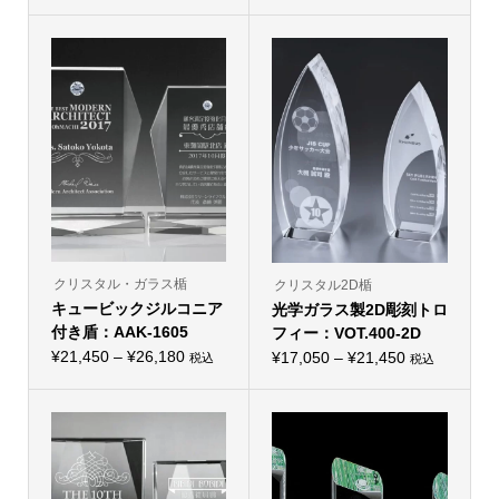
格
格
の
の
帯:
商
帯:
商
品
品
¥30,250
¥22,880
に
に
–
は
–
は
複
複
¥34,650
¥27,280
数
数
の
の
バ
バ
リ
リ
エ
エ
ー
ー
シ
シ
ョ
ョ
ン
ン
が
が
あ
あ
り
り
クリスタル・ガラス楯
クリスタル2D楯
ま
ま
キュービックジルコニア
す。
光学ガラス製2D彫刻トロ
す。
オ
オ
付き盾：AAK-1605
フィー：VOT.400-2D
プ
プ
価
シ
¥
21,450
–
¥
26,180
価
シ
¥
17,050
–
¥
21,450
税込
税込
こ
ョ
こ
ョ
格
格
の
ン
の
ン
帯:
商
は
帯:
商
は
品
商
品
商
¥21,450
¥17,050
に
品
に
品
–
は
ペ
–
は
ペ
複
ー
複
ー
¥26,180
¥21,450
数
ジ
数
ジ
の
か
の
か