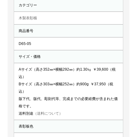
カテゴリー
木製表彰楯
商品番号
D65-05
サイズ・価格
Aサイズ（高さ352㎜×横幅292㎜）約1.30㎏ ￥39,600（税
込）
Bサイズ（高さ303㎜×横幅252㎜）約900g ￥37,950（税
込）
版下代、版代、彫刻代等、完成までの必要経費が含まれた価
格です。
送料別途
（送料について）
表彰板色