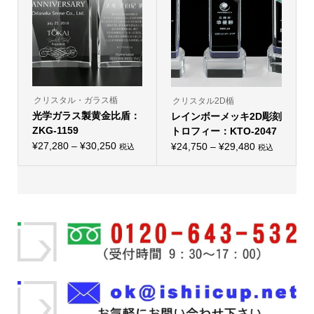
バ
ら
バ
ら
リ
選
リ
選
エ
択
エ
択
ー
で
ー
で
シ
き
シ
き
ョ
ま
ョ
ま
ン
す
ン
す
が
が
あ
あ
り
り
クリスタル・ガラス楯
クリスタル2D楯
ま
ま
光学ガラス製黄金比盾：
す。
レインボーメッキ2D彫刻
す。
オ
オ
ZKG-1159
トロフィー：KTO-2047
プ
プ
価
シ
¥
27,280
–
¥
30,250
価
シ
¥
24,750
–
¥
29,480
税込
税込
こ
ョ
こ
ョ
格
格
の
ン
の
ン
帯:
商
は
帯:
商
は
品
商
品
商
¥27,280
¥24,750
に
品
に
品
–
は
ペ
–
は
ペ
複
ー
複
ー
¥30,250
¥29,480
数
ジ
数
ジ
の
か
の
か
バ
ら
バ
ら
リ
選
リ
選
エ
択
エ
択
ー
で
ー
で
シ
き
シ
き
ョ
ま
ョ
ま
ン
す
ン
す
が
が