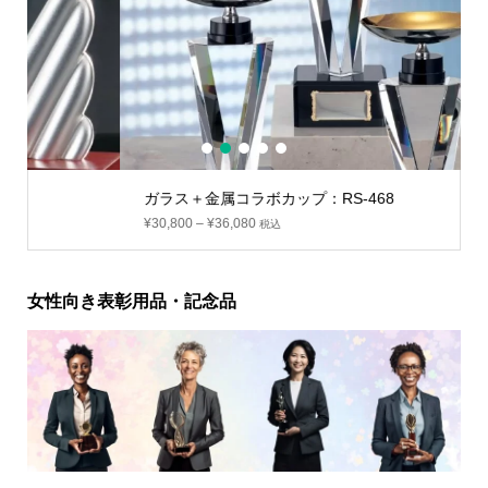
1
2
3
4
5
ガラス＋金属コラボカップ：RS-468
¥
30,800
–
¥
36,080
税込
女性向き表彰用品・記念品