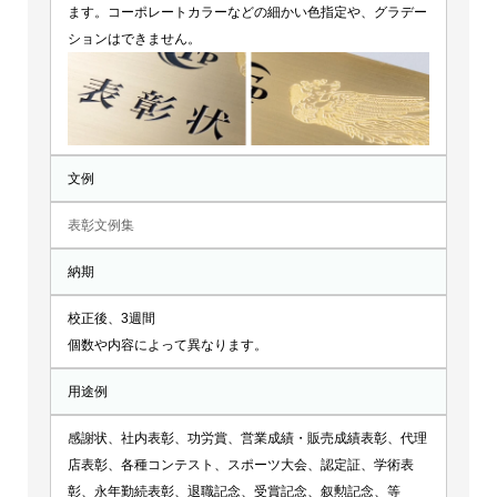
ます。コーポレートカラーなどの細かい色指定や、グラデー
ションはできません。
文例
表彰文例集
納期
校正後、3週間
個数や内容によって異なります。
用途例
感謝状、社内表彰、功労賞、営業成績・販売成績表彰、代理
店表彰、各種コンテスト、スポーツ大会、認定証、学術表
彰、永年勤続表彰、退職記念、受賞記念、叙勲記念、等