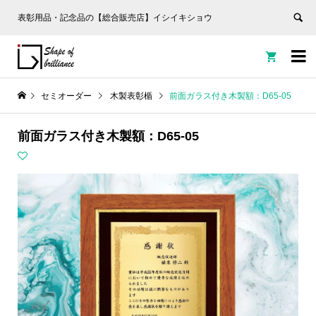
表彰用品・記念品の【総合販売店】イシイキショウ


セミオーダー
木製表彰楯
前面ガラス付き木製額：D65-05
前面ガラス付き木製額：D65-05