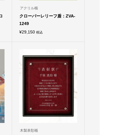
アクリル楯
ロ
クローバーレリーフ盾：ZVA-
1249
¥
29,150
税込
木製表彰楯