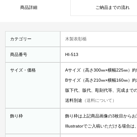
商品詳細
ご納品までの流れ
カテゴリー
木製表彰楯
商品番号
HI-513
サイズ・価格
Aサイズ（高さ300㎜×横幅225㎜）約5
Bサイズ（高さ210㎜×横幅160㎜）約2
版下代、版代、彫刻代等、完成まで
送料別途
（送料について）
飾り枠
飾り枠は上記商品画像の3枚目からお
Illustratorでご入稿いただける