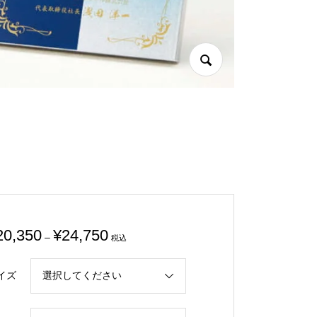
価
20,350
¥
24,750
–
税込
格
帯:
イズ
¥20,350
–