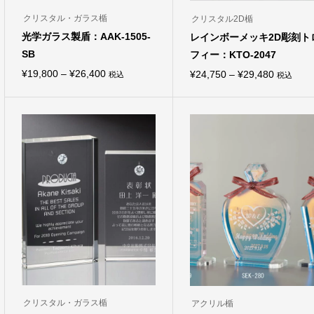
クリスタル・ガラス楯
クリスタル2D楯
光学ガラス製盾：AAK-1505-
レインボーメッキ2D彫刻ト
SB
フィー：KTO-2047
価
¥
19,800
–
¥
26,400
価
¥
24,750
–
¥
29,480
税込
税込
こ
こ
格
格
の
の
商
商
帯:
帯:
品
品
¥19,800
¥24,750
に
に
は
は
–
–
複
複
¥26,400
¥29,480
数
数
の
の
バ
バ
リ
リ
エ
エ
ー
ー
シ
シ
ョ
ョ
ン
ン
が
が
あ
あ
り
り
ま
ま
クリスタル・ガラス楯
アクリル楯
す。
す。