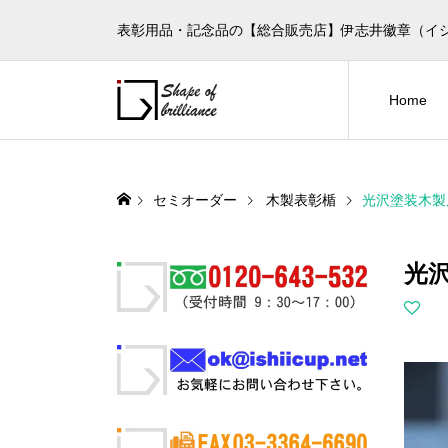
表彰用品・記念品の【総合販売店】伊志井徽章（イ
Home
セミオーダー
木製表彰楯
光沢塗装木製
光沢