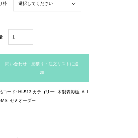
り枠
¥24,750
光
量
沢
塗
装
問い合わせ・見積り・注文リストに追
木
加
製
盾
品コード:
HI-513
カテゴリー:
木製表彰楯
,
ALL
【空
EMS
,
セミオーダー
色
グ
ラ
デ
ー