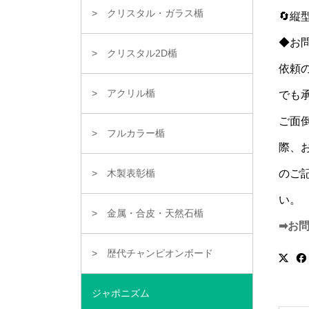
クリスタル・ガラス楯
🔄
◆お
クリスタル2D楯
依頼
アクリル楯
でも
ご面
フルカラー楯
際、
のご
木製表彰楯
い。
金属・合皮・天然石楯
➡お
歴代チャンピオンボード
ジャポニズム