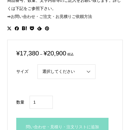
商品番号、数量、文字内容等のご記入をお願い致します。詳し
くは下記をご参照下さい。
➡お問い合わせ・ご注文・お見積りご依頼方法
価
¥
17,380
¥
20,900
–
税込
格
帯:
サイズ
¥17,380
–
¥20,900
グ
数量
リ
ー
ン
問い合わせ・見積り・注文リストに追加