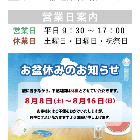
シ
シ
ョ
ョ
ン
ン
は
は
商
商
品
品
ペ
ペ
ー
ー
ジ
ジ
か
か
ら
ら
選
選
択
択
で
で
き
き
ま
ま
す
す