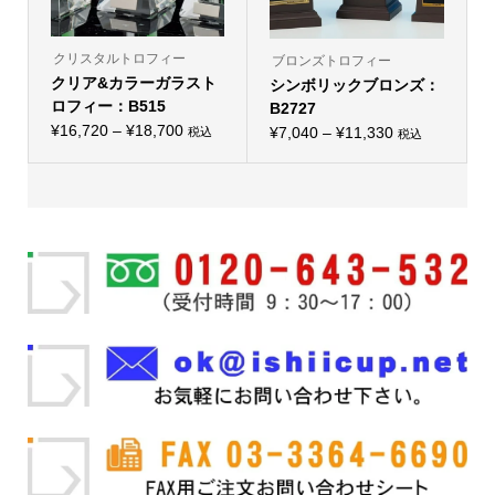
ン
す
ン
す
が
が
あ
あ
り
り
クリスタルトロフィー
ブロンズトロフィー
ま
ま
クリア&カラーガラスト
す。
シンボリックブロンズ：
す。
オ
オ
ロフィー：B515
B2727
プ
プ
価
シ
¥
16,720
–
¥
18,700
価
シ
¥
7,040
–
¥
11,330
税込
税込
こ
ョ
こ
ョ
格
格
の
ン
の
ン
帯:
商
は
帯:
商
は
品
商
品
商
¥16,720
¥7,040
に
品
に
品
–
は
ペ
–
は
ペ
複
ー
複
ー
¥18,700
¥11,330
数
ジ
数
ジ
の
か
の
か
バ
ら
バ
ら
リ
選
リ
選
エ
択
エ
択
ー
で
ー
で
シ
き
シ
き
ョ
ま
ョ
ま
ン
す
ン
す
が
が
あ
あ
り
り
ま
ま
す。
す。
オ
オ
プ
プ