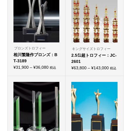
数
数
の
の
バ
バ
リ
リ
エ
エ
ー
ー
シ
シ
ョ
ョ
ン
ン
が
が
あ
あ
り
り
ブロンズトロフィー
キングサイズトロフィー
ま
ま
相川繁隆作ブロンズ：B
す。
2.5㍍超トロフィー：JC-
す。
オ
オ
T-3189
2601
プ
プ
価
シ
¥
31,900
–
¥
36,080
価
シ
¥
63,800
–
¥
143,000
税込
税込
こ
ョ
こ
ョ
格
格
の
ン
の
ン
帯:
商
は
帯:
商
は
品
商
品
商
¥31,900
¥63,800
に
品
に
品
–
は
ペ
–
は
ペ
複
ー
複
ー
¥36,080
¥143,000
数
ジ
数
ジ
の
か
の
か
バ
ら
バ
ら
リ
選
リ
選
エ
択
エ
択
ー
で
ー
で
シ
き
シ
き
ョ
ま
ョ
ま