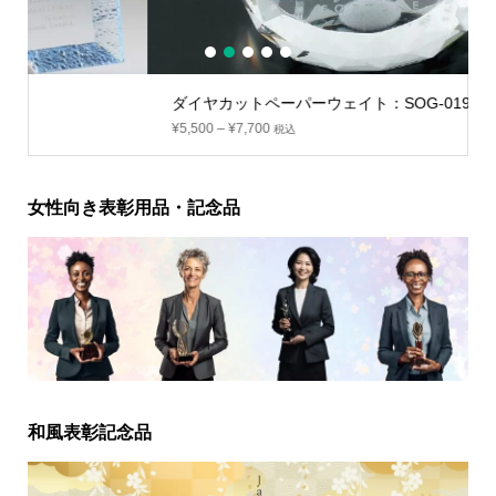
1
2
3
4
5
ダイヤカットペーパーウェイト：SOG-019
¥
5,500
–
¥
7,700
税込
女性向き表彰用品・記念品
和風表彰記念品