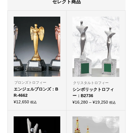
セレクト商品
ブロンズトロフィー
クリスタルトロフィー
エンジェルブロンズ：B
シンボリックトロフィ
R-4662
ー：B2736
¥
12,650
価
¥
16,280
–
¥
19,250
税込
税込
こ
こ
格
の
の
商
帯:
商
品
品
¥16,280
に
に
は
–
は
複
複
¥19,250