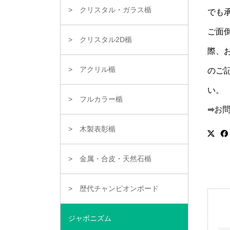
クリスタル・ガラス楯
でも
ご面
クリスタル2D楯
際、
アクリル楯
のご
い。
フルカラー楯
➡お
木製表彰楯
金属・合皮・天然石楯
歴代チャンピオンボード
ジャポニズム