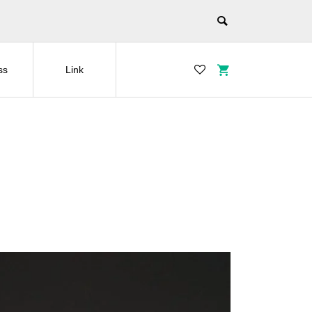
ss
Link