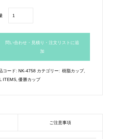
¥6,600
ブ
量
ル
ー
樹
問い合わせ・見積り・注文リストに追
脂
加
カ
ッ
品コード:
NK-4758
カテゴリー:
樹脂カップ
,
プ：
L ITEMS
,
優勝カップ
NK-
4758
個
ご注意事項