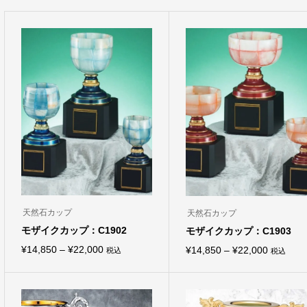
天然石カップ
天然石カップ
モザイクカップ：C1902
モザイクカップ：C1903
価
¥
14,850
–
¥
22,000
価
¥
14,850
–
¥
22,000
税込
税込
こ
こ
格
格
の
の
商
商
帯:
帯:
品
品
¥14,850
¥14,850
に
に