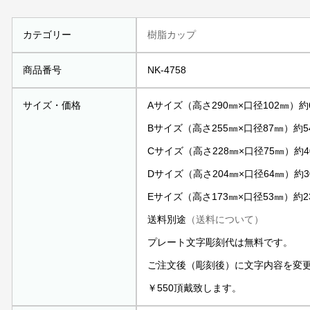
カテゴリー
樹脂カップ
商品番号
NK-4758
サイズ・価格
Aサイズ（高さ290㎜×口径102㎜）約6
Bサイズ（高さ255㎜×口径87㎜）約54
Cサイズ（高さ228㎜×口径75㎜）約40
Dサイズ（高さ204㎜×口径64㎜）約30
Eサイズ（高さ173㎜×口径53㎜）約23
送料別途
（送料について）
プレート文字彫刻代は無料です。
ご注文後（彫刻後）に文字内容を変
￥550頂戴致します。