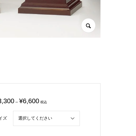
価
3,300
¥
6,600
–
税込
格
帯:
イズ
¥3,300
–