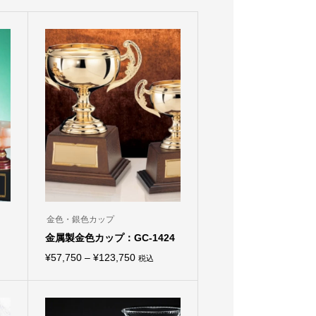
金色・銀色カップ
金属製金色カップ：GC-1424
価
¥
57,750
–
¥
123,750
税込
こ
格
の
商
帯:
品
¥57,750
に