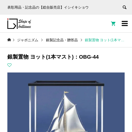
表彰用品・記念品の【総合販売店】イシイキショウ


ジャポニズム
銀製記念品・贈答品
銀製置物 ヨット(1本マスト)：OBG-44
銀製置物 ヨット(1本マスト)：OBG-44