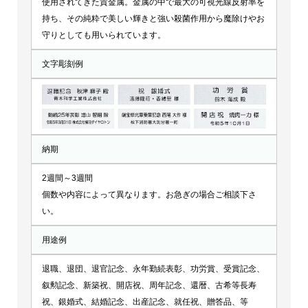
使用されてきた貴金属。金属の中で最大の可視光線反射率を
持ち、その純粋で美しい輝きと強い殺菌作用から魔除けやお
守りとしても用いられています。
文字彫刻例
納期
2週間～3週間
個数や内容によって異なります。お急ぎの場合ご相談下さ
い。
用途例
退職、退団、退官記念、永年勤続表彰、功労賞、受賞記念、
叙勲記念、新築祝、開店祝、周年記念、還暦、古希等長寿
祝、銀婚式、結婚記念、出産記念、就任祝、贈答品、等