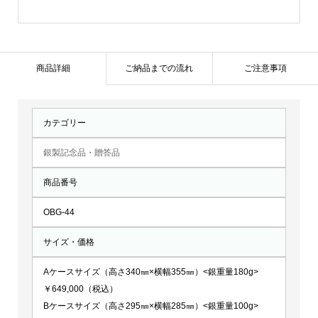
(1
本
マ
ス
商品詳細
ご納品までの流れ
ご注意事項
ト)：
OBG-
カテゴリー
44
個
銀製記念品・贈答品
商品番号
OBG-44
サイズ・価格
Aケースサイズ（高さ340㎜×横幅355㎜）<銀重量180g>
￥649,000（税込）
Bケースサイズ（高さ295㎜×横幅285㎜）<銀重量100g>