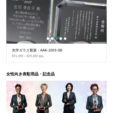
1
2
3
4
5
光学ガラス製盾：AAK-1503-SB
¥
21,450
–
¥
25,300
税込
女性向き表彰用品・記念品