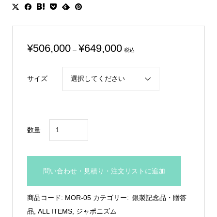
価
¥
506,000
¥
649,000
–
税込
格
帯:
サイズ
¥506,000
–
¥649,000
銀
数量
製
置
物
問い合わせ・見積り・注文リストに追加
ヨ
ッ
商品コード:
MOR-05
カテゴリー:
銀製記念品・贈答
ト
品
,
ALL ITEMS
,
ジャポニズム