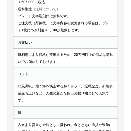
￥506,000（税込）
送料別途
（送料について）
プレート文字彫刻代は無料です。
ご注文後（彫刻後）に文字内容を変更される場合は、プレー
ト1枚につき別途￥1,100頂戴致します。
お支払い
銀相場により価格が変動するため、20万円以上の商品は前払
いでお願いしております。
ヨット
順風満帆、煌く海を快走する輝くヨット。退職記念、新規事
業立ち上げなど、人生の新たな船出の贈り物として人気で
す。
銀
古来より貴重な金属として扱われ、金とともに通貨や装飾に