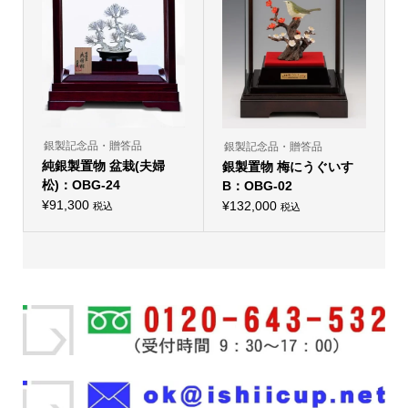
数
ら
の
選
バ
択
リ
で
エ
き
ー
ま
シ
す
ョ
ン
が
あ
り
銀製記念品・贈答品
銀製記念品・贈答品
ま
純銀製置物 盆栽(夫婦
銀製置物 梅にうぐいす
す。
オ
松)：OBG-24
B：OBG-02
プ
¥
91,300
シ
¥
132,000
税込
税込
ョ
ン
は
商
品
ペ
ー
ジ
か
ら
選
択
で
き
ま