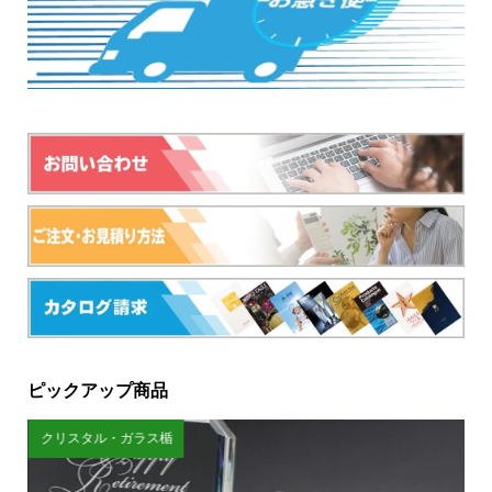
ピックアップ商品
クリスタル・ガラス楯
和