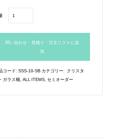
¥19,580
2
量
枚
合
わ
問い合わせ・見積り・注文リストに追
せ
加
ク
リ
品コード:
SSS-10-SB
カテゴリー:
クリスタ
ス
・ガラス楯
,
ALL ITEMS
,
セミオーダー
タ
ル
ト
ロ
フ
ィ
ー：