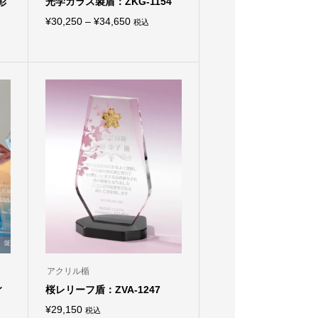
彰
光学ガラス製盾：ZKG-1154
価
¥
30,250
–
¥
34,650
税込
こ
格
の
商
帯:
品
¥30,250
に
は
–
複
¥34,650
数
の
バ
リ
エ
ー
シ
ョ
ン
が
あ
り
ま
す。
オ
アクリル楯
プ
ィ
桜レリーフ盾：ZVA-1247
シ
ョ
¥
29,150
税込
ン