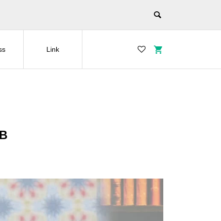
ss
Link
B