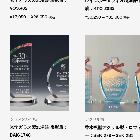
光学ガラス製2D彫刻表彰盾：
レインボーメッキ2D彫刻表
VOS.462
盾：KTO-2085
価
¥
17,050
–
¥
28,050
価
¥
30,250
–
¥
31,900
税込
税込
こ
こ
格
格
の
の
商
商
帯:
帯:
品
品
¥17,050
¥30,250
に
に
は
は
–
–
複
複
¥28,050
¥31,900
数
数
の
の
バ
バ
リ
リ
エ
エ
ー
ー
シ
シ
ョ
ョ
ン
ン
が
が
あ
あ
り
り
ま
ま
クリスタル2D楯
アクリル楯
す。
す。
オ
オ
光学ガラス製2D彫刻表彰盾：
香水瓶型アクリル製トロフ
プ
プ
DAK-1746
ー：SEK-279～SEK-281
シ
シ