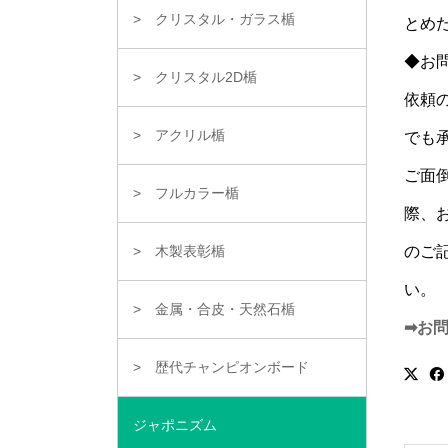
クリスタル・ガラス楯
とめ
◆お
クリスタル2D楯
依頼
アクリル楯
でも
ご面
フルカラー楯
際、
のご
木製表彰楯
い。
金属・合皮・天然石楯
➡お
歴代チャンピオンボード
ジャポニズム