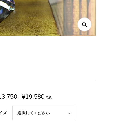
価
13,750
¥
19,580
–
税込
格
帯:
イズ
¥13,750
–