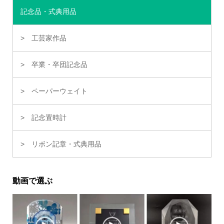
記念品・式典用品
工芸家作品
卒業・卒団記念品
ペーパーウェイト
記念置時計
リボン記章・式典用品
動画で選ぶ