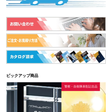
ピックアップ商品
警察・自衛隊表彰記念品
ク