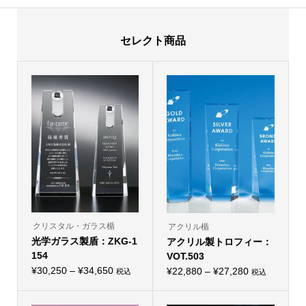
セレクト商品
クリスタル・ガラス楯
アクリル楯
光学ガラス製盾：ZKG-1
アクリル製トロフィー：
154
VOT.503
価
¥
30,250
–
¥
34,650
価
¥
22,880
–
¥
27,280
税込
税込
こ
こ
格
格
の
の
帯:
商
帯:
商