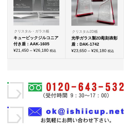
択
エ
択
で
ー
で
き
シ
き
ま
ョ
ま
す
ン
す
が
あ
り
クリスタル・ガラス楯
クリスタル2D楯
ま
キュービックジルコニア
光学ガラス製2D彫刻表彰
す。
オ
付き盾：AAK-1605
盾：DAK-1742
プ
価
¥
21,450
–
¥
26,180
価
シ
¥
23,650
–
¥
26,180
税込
税込
こ
こ
ョ
格
格
の
の
ン
帯:
商
帯:
商
は
品
品
商
¥21,450
¥23,650
に
に
品
–
は
–
は
ペ
複
複
ー
¥26,180
¥26,180
数
数
ジ
の
の
か
バ
バ
ら
リ
リ
選
エ
エ
択
ー
ー
で
シ
シ
き
ョ
ョ
ま
ン
ン
す
が
が
あ
あ
り
り