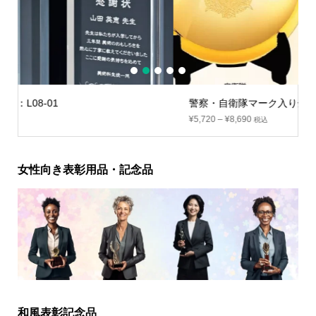
1
2
3
4
5
警察・自衛隊マーク入り金杯(単杯)：SAM-02
¥
5,720
–
¥
8,690
税込
女性向き表彰用品・記念品
和風表彰記念品