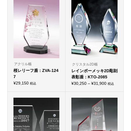
品
品
¥30,250
¥22,880
に
に
–
は
–
は
複
複
¥34,650
¥27,280
数
数
の
の
バ
バ
リ
リ
エ
エ
ー
ー
シ
シ
ョ
ョ
ン
ン
が
が
あ
あ
り
り
アクリル楯
クリスタル2D楯
ま
ま
桜レリーフ盾：ZVA-124
す。
レインボーメッキ2D彫刻
す。
オ
オ
7
表彰盾：KTO-2085
プ
プ
シ
¥
29,150
価
シ
¥
30,250
–
¥
31,900
税込
税込
ョ
こ
ョ
格
ン
の
ン
は
帯:
商
は
商
品
商
¥30,250
品
に
品
ペ
–
は
ペ
ー
複
ー
¥31,900
ジ
数
ジ
か
の
か
ら
バ
ら
選
リ
選