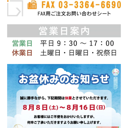
ま
ま
す。
す。
オ
オ
プ
プ
シ
シ
ョ
ョ
ン
ン
は
は
商
商
品
品
ペ
ペ
ー
ー
ジ
ジ
か
か
ら
ら
選
選
択
択
で
で
き
き
ま
ま
す
す