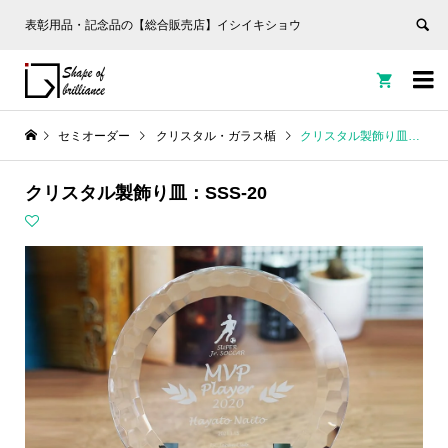
表彰用品・記念品の【総合販売店】イシイキショウ


セミオーダー
クリスタル・ガラス楯
クリスタル製飾り皿：SSS-20
クリスタル製飾り皿：SSS-20