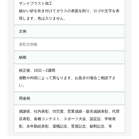
サンドブラスト加工
細かい砂を吹き付けてガラスの表面を削り、ロゴや文字を表
現します。色は入りません。
文例
表彰文例集
納期
校正後、10日～2週間
個数や内容によって異なります。お急ぎの場合ご相談下さ
い。
用途例
感謝状、社内表彰、功労賞、営業成績・販売成績表彰、代理
店表彰、各種コンテスト、スポーツ大会、認定証、学術表
彰、永年勤続表彰、退職記念、受賞記念、叙勲記念、等