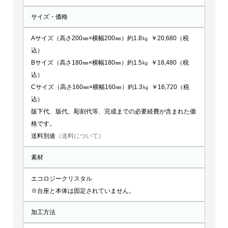
サイズ・価格
Aサイズ（高さ200㎜×横幅200㎜）約1.8㎏ ￥20,680（税
込）
Bサイズ（高さ180㎜×横幅180㎜）約1.5㎏ ￥18,480（税
込）
Cサイズ（高さ160㎜×横幅160㎜）約1.3㎏ ￥16,720（税
込）
版下代、版代、彫刻代等、完成までの必要経費が含まれた価
格です。
送料別途
（送料について）
素材
エコロジークリスタル
※台座と本体は固定されていません。
加工方法