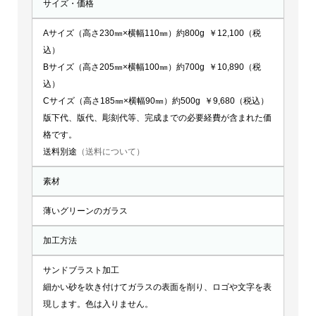
サイズ・価格
Aサイズ（高さ230㎜×横幅110㎜）約800g ￥12,100（税
込）
Bサイズ（高さ205㎜×横幅100㎜）約700g ￥10,890（税
込）
Cサイズ（高さ185㎜×横幅90㎜）約500g ￥9,680（税込）
版下代、版代、彫刻代等、完成までの必要経費が含まれた価
格です。
送料別途
（送料について）
素材
薄いグリーンのガラス
加工方法
サンドブラスト加工
細かい砂を吹き付けてガラスの表面を削り、ロゴや文字を表
現します。色は入りません。