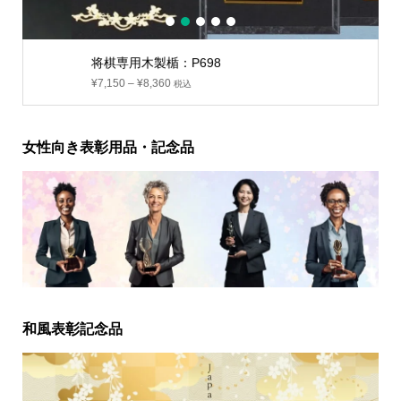
1
2
3
4
5
将棋専用木製楯：P698
¥
7,150
–
¥
8,360
税込
女性向き表彰用品・記念品
和風表彰記念品