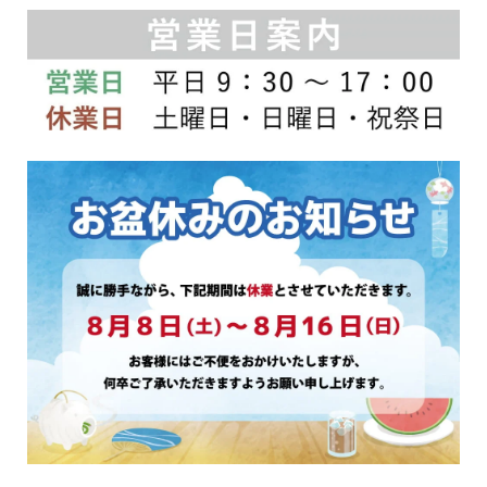
ン
ン
は
は
商
商
品
品
ペ
ペ
ー
ー
ジ
ジ
か
か
ら
ら
選
選
択
択
で
で
き
き
ま
ま
す
す