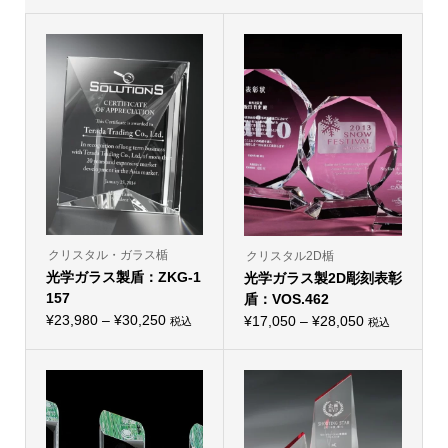
クリスタル・ガラス楯
クリスタル2D楯
光学ガラス製盾：ZKG-1
光学ガラス製2D彫刻表彰
157
盾：VOS.462
価
¥
23,980
–
¥
30,250
価
¥
17,050
–
¥
28,050
税込
税込
こ
こ
格
格
の
の
帯:
商
帯:
商
品
品
¥23,980
¥17,050
に
に
–
は
–
は
複
複
¥30,250
¥28,050
数
数
の
の