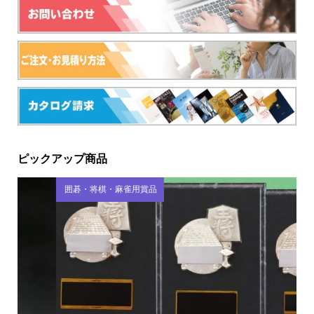
ピックアップ商品
囲碁・将棋・麻雀用賞品
野