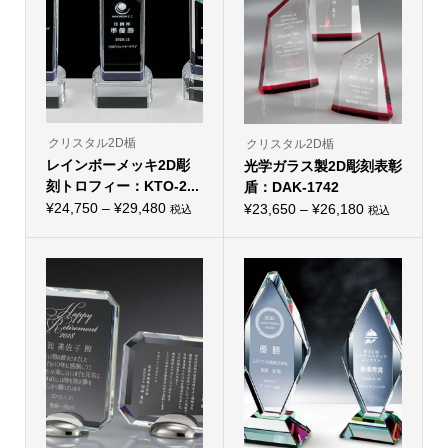
バ
バ
リ
リ
エ
エ
ー
ー
シ
シ
ョ
ョ
ン
ン
が
が
あ
あ
り
り
クリスタル2D楯
クリスタル2D楯
ま
ま
レインボーメッキ2D彫
す。
光学ガラス製2D彫刻表彰
す。
オ
オ
刻トロフィー：KTO-2...
盾：DAK-1742
プ
プ
価
シ
¥
24,750
–
¥
29,480
価
シ
¥
23,650
–
¥
26,180
税込
税込
こ
ョ
こ
ョ
格
格
の
ン
の
ン
帯:
商
は
帯:
商
は
品
商
品
商
¥24,750
¥23,650
に
品
に
品
–
は
ペ
–
は
ペ
複
ー
複
ー
¥29,480
¥26,180
数
ジ
数
ジ
の
か
の
か
バ
ら
バ
ら
リ
選
リ
選
エ
択
エ
択
ー
で
ー
で
シ
き
シ
き
ョ
ま
ョ
ま
ン
す
ン
す
が
が