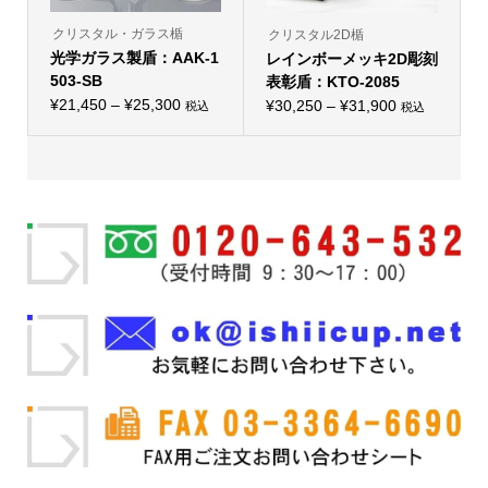
あ
あ
り
り
クリスタル・ガラス楯
クリスタル2D楯
ま
ま
光学ガラス製盾：AAK-1
す。
レインボーメッキ2D彫刻
す。
オ
オ
503-SB
表彰盾：KTO-2085
プ
プ
価
シ
¥
21,450
–
¥
25,300
価
シ
¥
30,250
–
¥
31,900
税込
税込
こ
ョ
こ
ョ
格
格
の
ン
の
ン
帯:
商
は
帯:
商
は
品
商
品
商
¥21,450
¥30,250
に
品
に
品
–
は
ペ
–
は
ペ
複
ー
複
ー
¥25,300
¥31,900
数
ジ
数
ジ
の
か
の
か
バ
ら
バ
ら
リ
選
リ
選
エ
択
エ
択
ー
で
ー
で
シ
き
シ
き
ョ
ま
ョ
ま
ン
す
ン
す
が
が
あ
あ
り
り
ま
ま
す。
す。
オ
オ
プ
プ
シ
シ
ョ
ョ