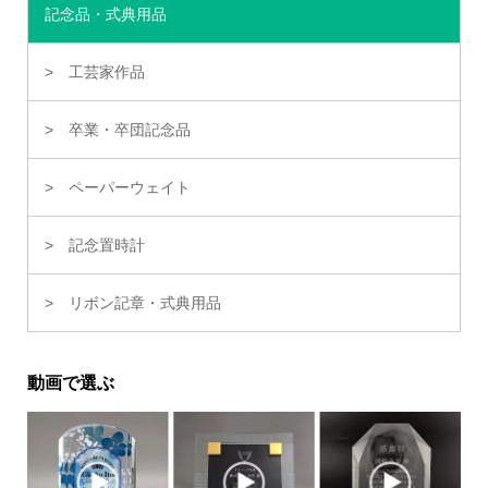
記念品・式典用品
工芸家作品
卒業・卒団記念品
ペーパーウェイト
記念置時計
リボン記章・式典用品
動画で選ぶ