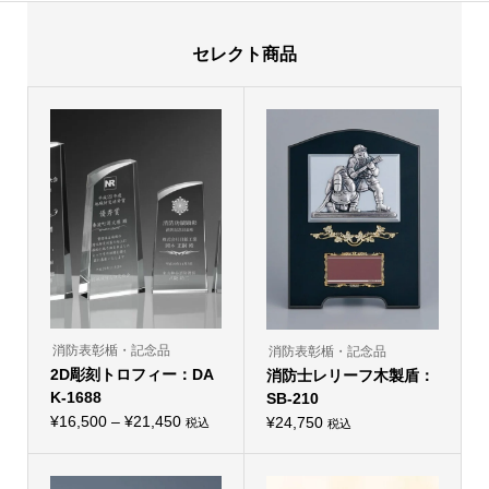
セレクト商品
消防表彰楯・記念品
消防表彰楯・記念品
2D彫刻トロフィー：DA
消防士レリーフ木製盾：
K-1688
SB-210
価
¥
16,500
–
¥
21,450
¥
24,750
税込
税込
こ
格
の
帯:
商
品
¥16,500