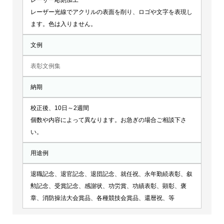
レーザー彫刻加工
レーザー光線でアクリルの表面を削り、ロゴや文字を表現し
ます。色は入りません。
文例
表彰文例集
納期
校正後、10日～2週間
個数や内容によって異なります。お急ぎの場合ご相談下さ
い。
用途例
退職記念、退官記念、退団記念、就任祝、永年勤続表彰、叙
勲記念、受賞記念、感謝状、功労賞、功績表彰、顕彰、褒
章、消防操法大会賞品、各種競技会賞品、還暦祝、等