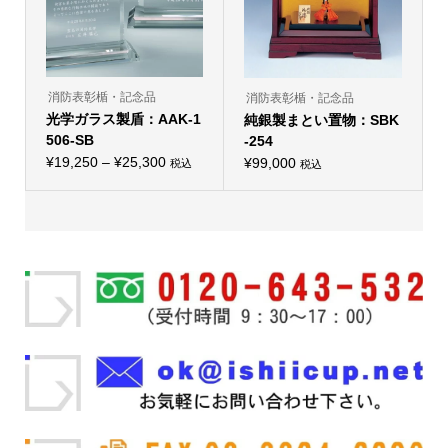
ー
で
ー
シ
き
シ
ョ
ま
ョ
ン
す
ン
が
が
あ
あ
り
り
消防表彰楯・記念品
消防表彰楯・記念品
ま
ま
光学ガラス製盾：AAK-1
す。
純銀製まとい置物：SBK
す。
オ
オ
506-SB
-254
プ
プ
価
シ
¥
19,250
–
¥
25,300
シ
¥
99,000
税込
税込
こ
ョ
こ
ョ
格
の
ン
の
ン
帯:
商
は
商
は
品
商
品
商
¥19,250
に
品
に
品
–
は
ペ
は
ペ
複
ー
複
ー
¥25,300
数
ジ
数
ジ
の
か
の
か
バ
ら
バ
ら
リ
選
リ
選
エ
択
エ
択
ー
で
ー
で
シ
き
シ
き
ョ
ま
ョ
ま
ン
す
ン
す
が
が
あ
あ
り
り
ま
ま