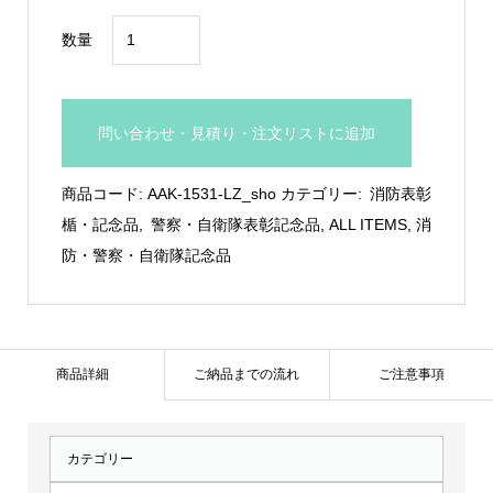
ア
数量
ク
リ
ル
問い合わせ・見積り・注文リストに追加
表
彰
商品コード:
AAK-1531-LZ_sho
カテゴリー:
消防表彰
板
楯・記念品
,
警察・自衛隊表彰記念品
,
ALL ITEMS
,
消
木
防・警察・自衛隊記念品
製
盾：
AAK-
1531-
商品詳細
ご納品までの流れ
ご注意事項
LZ
個
カテゴリー