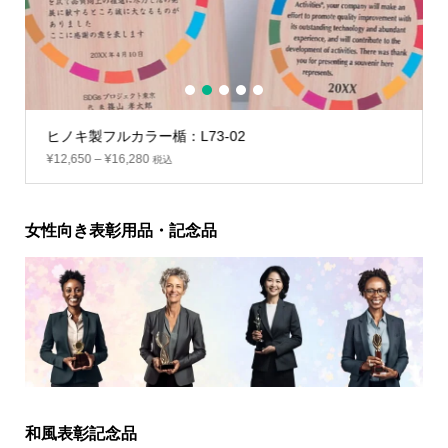
1
2
3
4
5
ヒノキ製フルカラー楯：L73-02
¥
12,650
–
¥
16,280
税込
女性向き表彰用品・記念品
和風表彰記念品