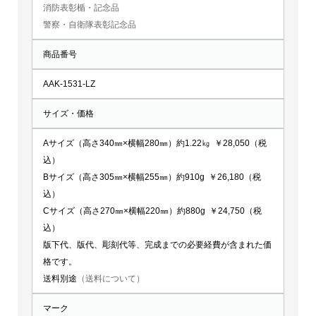
消防表彰楯・記念品
警察・自衛隊表彰記念品
商品番号
AAK-1531-LZ
サイズ・価格
Aサイズ（高さ340㎜×横幅280㎜）約1.22㎏ ￥28,050（税
込）
Bサイズ（高さ305㎜×横幅255㎜）約910g ￥26,180（税
込）
Cサイズ（高さ270㎜×横幅220㎜）約880g ￥24,750（税
込）
版下代、版代、彫刻代等、完成までの必要経費が含まれた価
格です。
送料別途
（送料について）
マーク