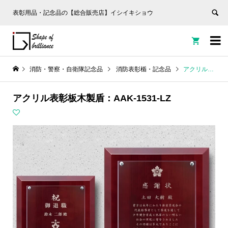
表彰用品・記念品の【総合販売店】イシイキショウ


消防・警察・自衛隊記念品
消防表彰楯・記念品
アクリル表彰板木製盾：AAK-1531-LZ
アクリル表彰板木製盾：AAK-1531-LZ