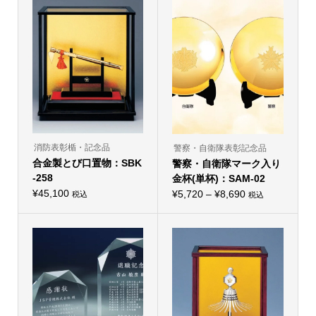
に
–
は
複
¥21,450
数
の
バ
リ
エ
ー
シ
ョ
ン
が
あ
り
消防表彰楯・記念品
警察・自衛隊表彰記念品
ま
合金製とび口置物：SBK
す。
警察・自衛隊マーク入り
オ
-258
金杯(単杯)：SAM-02
プ
シ
¥
45,100
価
¥
5,720
–
¥
8,690
税込
税込
こ
ョ
こ
格
の
ン
の
商
は
帯:
商
品
商
品
¥5,720
に
品
に
は
ペ
–
は
複
ー
複
¥8,690
数
ジ
数
の
か
の
バ
ら
バ
リ
選
リ
エ
択
エ