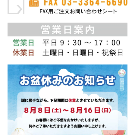
す。
す。
オ
オ
プ
プ
シ
シ
ョ
ョ
ン
ン
は
は
商
商
品
品
ペ
ペ
ー
ー
ジ
ジ
か
か
ら
ら
選
選
択
択
で
で
き
き
ま
ま
す
す