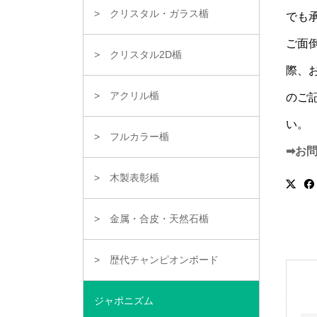
クリスタル・ガラス楯
でも
ご面
クリスタル2D楯
際、
アクリル楯
のご
い。
フルカラー楯
➡お
木製表彰楯
金属・合皮・天然石楯
歴代チャンピオンボード
ジャポニズム