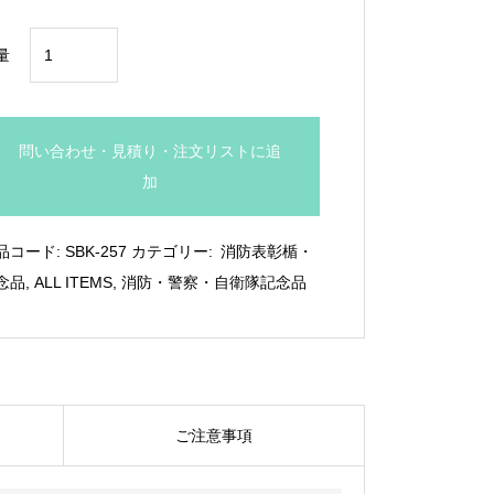
合
量
金
製
ま
問い合わせ・見積り・注文リストに追
と
加
い
置
品コード:
SBK-257
カテゴリー:
消防表彰楯・
物：
念品
,
ALL ITEMS
,
消防・警察・自衛隊記念品
SBK-
257
個
ご注意事項