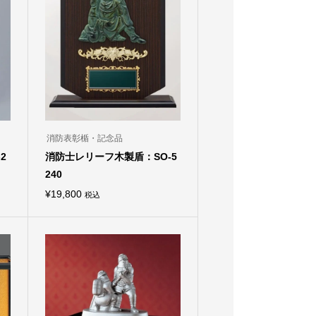
消防表彰楯・記念品
2
消防士レリーフ木製盾：SO-5
240
¥
19,800
税込