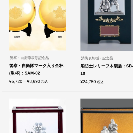
警察・自衛隊表彰記念品
消防表彰楯・記念品
警察・自衛隊マーク入り金杯
消防士レリーフ木製盾：SB-
(単杯)：SAM-02
10
価
¥
5,720
–
¥
8,690
¥
24,750
税込
税込
こ
格
の
商
帯:
品
¥5,720
に
は
–
複
¥8,690
数
の
バ
リ