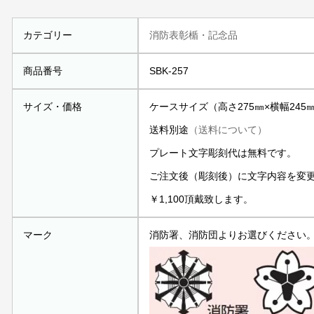
カテゴリー
消防表彰楯・記念品
商品番号
SBK-257
サイズ・価格
ケースサイズ（高さ275㎜×横幅245㎜）
送料別途
（送料について）
プレート文字彫刻代は無料です。
ご注文後（彫刻後）に文字内容を変
￥1,100頂戴致します。
マーク
消防署、消防団よりお選びください