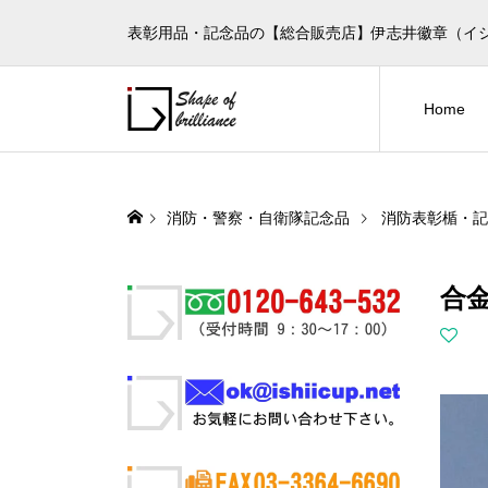
表彰用品・記念品の【総合販売店】伊志井徽章（イ
Home
消防・警察・自衛隊記念品
消防表彰楯・記
合金