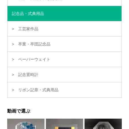
記念品・式典用品
工芸家作品
卒業・卒団記念品
ペーパーウェイト
記念置時計
リボン記章・式典用品
動画で選ぶ