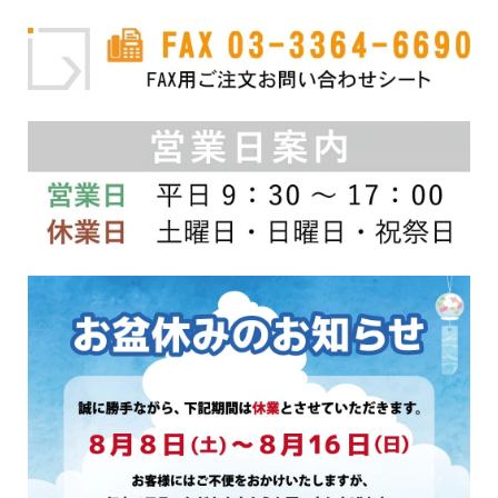
あ
り
ま
す。
オ
プ
シ
ョ
ン
は
商
品
ペ
ー
ジ
か
ら
選
択
で
き
ま
す