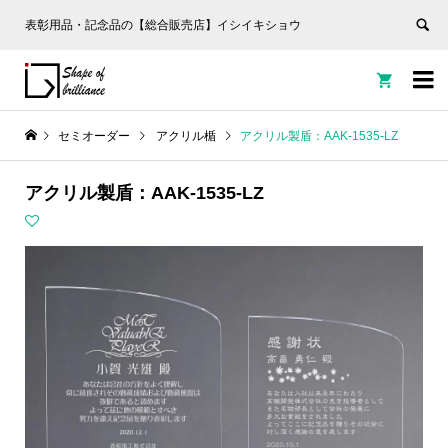
表彰用品・記念品の【総合販売店】イシイキショウ


セミオーダー
アクリル楯
アクリル製盾：AAK-1535-LZ
アクリル製盾：AAK-1535-LZ