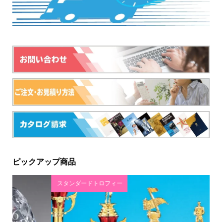
ピックアップ商品
スタンダードトロフィー
和