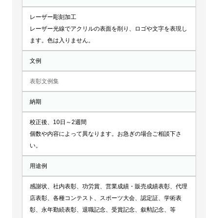
レーザー彫刻加工
レーザー光線でアクリルの表面を削り、ロゴや文字を表現し
ます。色は入りません。
文例
表彰文例集
納期
校正後、10日～2週間
個数や内容によって異なります。お急ぎの場合ご相談下さ
い。
用途例
感謝状、社内表彰、功労賞、営業成績・販売成績表彰、代理
店表彰、各種コンテスト、スポーツ大会、認定証、学術表
彰、永年勤続表彰、退職記念、受賞記念、叙勲記念、等