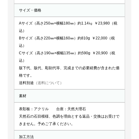
サイズ・価格
Aサイズ（高さ250㎜×横幅180㎜）約1.14㎏ ￥23,980（税
込）
Bサイズ（高さ220㎜×横幅160㎜）約810g ￥22,000（税
込）
Cサイズ（高さ190㎜×横幅135㎜）約590g ￥20,900（税
込）
版下代、版代、彫刻代等、完成までの必要経費が含まれた価
格です。
送料別途
（送料について）
素材
表彰板：アクリル 台座：天然大理石
天然石の石目模様、色調を理由とする返品・交換はお受けで
きません。予めご了承ください。
加工方法