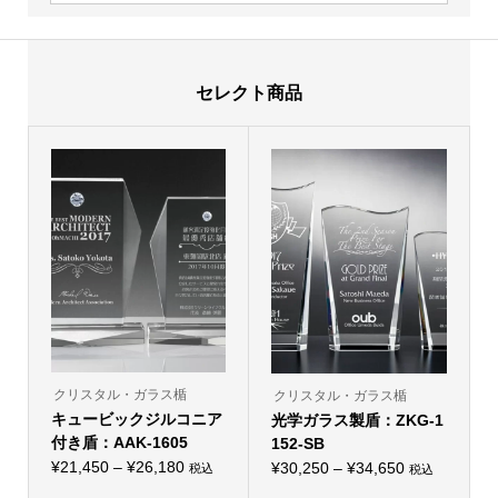
セレクト商品
クリスタル・ガラス楯
クリスタル・ガラス楯
キュービックジルコニア
光学ガラス製盾：ZKG-1
付き盾：AAK-1605
152-SB
価
¥
21,450
–
¥
26,180
価
¥
30,250
–
¥
34,650
税込
税込
こ
こ
格
格
の