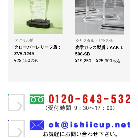
バ
ら
リ
選
リ
選
エ
択
エ
択
ー
で
ー
で
シ
き
シ
き
ョ
ま
ョ
ま
ン
す
ン
す
が
が
あ
あ
り
り
アクリル楯
クリスタル・ガラス楯
ま
ま
クローバーレリーフ盾：
す。
光学ガラス製盾：AAK-1
す。
オ
オ
ZVA-1249
506-SB
プ
プ
シ
¥
29,150
価
シ
¥
19,250
–
¥
25,300
税込
税込
ョ
こ
ョ
格
ン
の
ン
は
帯:
商
は
商
品
商
¥19,250
品
に
品
ペ
–
は
ペ
ー
複
ー
¥25,300
ジ
数
ジ
か
の
か
ら
バ
ら
選
リ
選
択
エ
択
で
ー
で
き
シ
き
ま
ョ
ま
す
ン
す
が