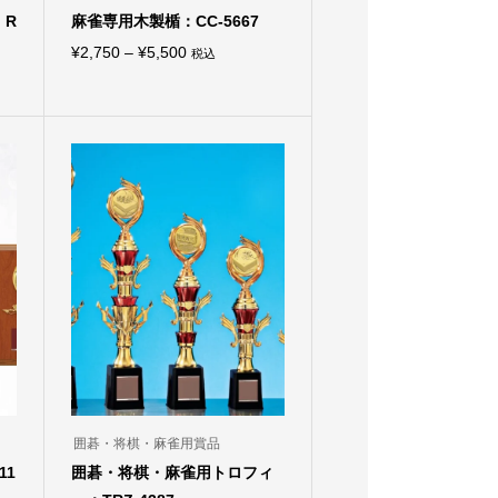
：R
麻雀専用木製楯：CC-5667
価
¥
2,750
–
¥
5,500
税込
こ
格
の
商
帯:
品
¥2,750
に
は
–
複
¥5,500
数
の
バ
リ
エ
ー
シ
ョ
ン
が
あ
り
ま
す。
オ
囲碁・将棋・麻雀用賞品
プ
11
囲碁・将棋・麻雀用トロフィ
シ
ョ