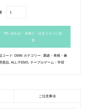
¥5,170
将
量
棋
専
用
問い合わせ・見積り・注文リストに追
木
加
製
楯：
品コード:
D086
カテゴリー:
囲碁・将棋・麻
D086
用賞品
,
ALL ITEMS
,
テーブルゲーム・学習
個
ご注意事項