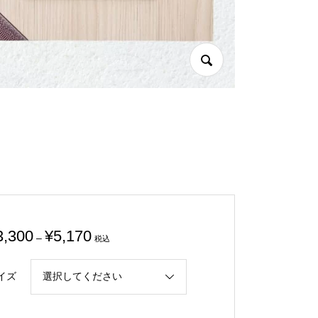
価
3,300
¥
5,170
–
税込
格
帯:
イズ
¥3,300
–