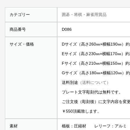
カテゴリー
囲碁・将棋・麻雀用賞品
商品番号
D086
サイズ・価格
Dサイズ（高さ260㎜×横幅190㎜）約3
Eサイズ（高さ230㎜×横幅170㎜）約2
Fサイズ（高さ210㎜×横幅150㎜）約2
Gサイズ（高さ180㎜×横幅120㎜）約1
送料別途
（送料について）
プレート文字彫刻代は無料です。
ご注文後（彫刻後）に文字内容を変
￥550頂戴致します。
素材
楯板：圧縮材 レリーフ：アルミ