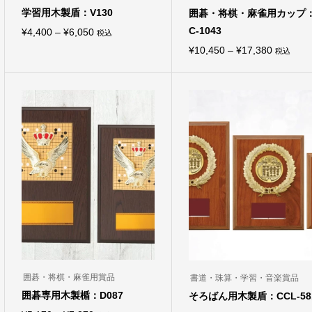
学習用木製盾：V130
囲碁・将棋・麻雀用カップ
C-1043
価
¥
4,400
–
¥
6,050
税込
こ
格
価
¥
10,450
–
¥
17,380
税込
の
こ
商
帯:
格
の
品
商
¥4,400
帯:
に
品
は
–
¥10,450
に
複
は
¥6,050
–
数
複
の
¥17,380
数
バ
の
リ
バ
エ
リ
ー
エ
シ
ー
ョ
シ
ン
ョ
が
ン
あ
が
り
あ
ま
り
す。
ま
オ
囲碁・将棋・麻雀用賞品
書道・珠算・学習・音楽賞品
す。
プ
オ
囲碁専用木製楯：D087
そろばん用木製盾：CCL-58
シ
プ
ョ