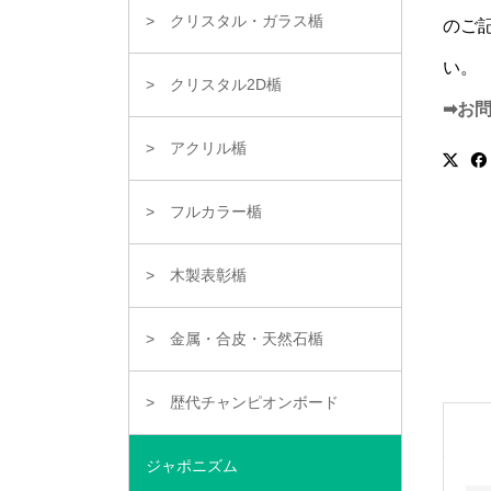
クリスタル・ガラス楯
のご
い。
クリスタル2D楯
➡お
アクリル楯
フルカラー楯
木製表彰楯
金属・合皮・天然石楯
歴代チャンピオンボード
ジャポニズム