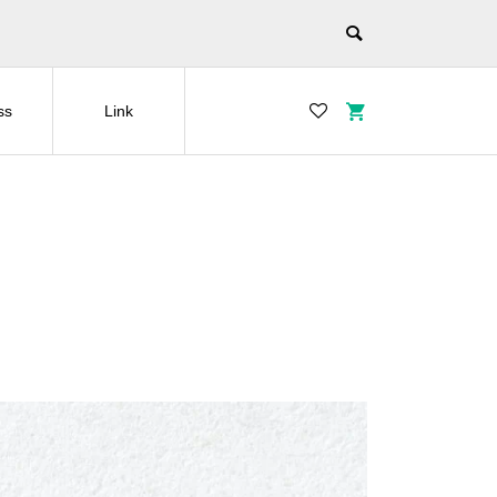
ss
Link