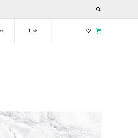
ss
Link