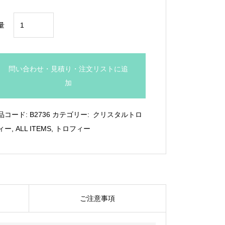
¥19,250
シ
量
ン
ボ
リ
問い合わせ・見積り・注文リストに追
ッ
加
ク
ト
品コード:
B2736
カテゴリー:
クリスタルトロ
ロ
ィー
,
ALL ITEMS
,
トロフィー
フ
ィ
ー：
B2736
個
ご注意事項