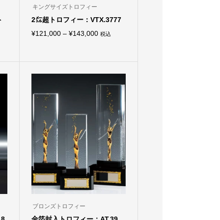
キングサイズトロフィー
ト
2㍍超トロフィー：VTX.3777
価
¥
121,000
–
¥
143,000
税込
こ
格
の
商
帯:
品
¥121,000
に
は
–
複
¥143,000
数
の
バ
リ
エ
ー
シ
ョ
ン
が
あ
り
ま
す。
オ
ブロンズトロフィー
プ
8
金箔封入トロフィー：AT.39...