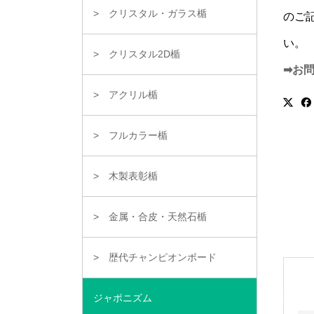
クリスタル・ガラス楯
のご
い。
クリスタル2D楯
➡お
アクリル楯
フルカラー楯
木製表彰楯
金属・合皮・天然石楯
歴代チャンピオンボード
ジャポニズム