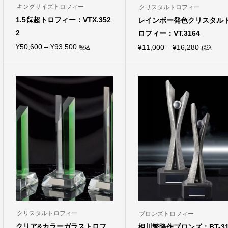
キングサイズトロフィー
クリスタルトロフィー
1.5㍍超トロフィー：VTX.352
レインボー発色クリスタル
2
ロフィー：VT.3164
価
¥
50,600
–
¥
93,500
価
¥
11,000
–
¥
16,280
税込
税込
こ
こ
格
格
の
の
商
商
帯:
帯:
品
品
¥50,600
¥11,000
に
に
は
は
–
–
複
複
¥93,500
¥16,280
数
数
の
の
バ
バ
リ
リ
エ
エ
ー
ー
シ
シ
ョ
ョ
ン
ン
が
が
あ
あ
り
り
ま
ま
クリスタルトロフィー
ブロンズトロフィー
す。
す。
オ
オ
クリア&カラーガラストロフ
相川繁隆作ブロンズ：BT-31