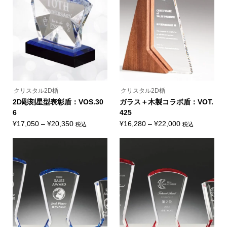
か
か
数
数
ら
ら
の
の
選
選
バ
バ
択
択
リ
リ
で
で
エ
エ
き
き
ー
ー
ま
ま
シ
シ
す
す
ョ
ョ
ン
ン
が
が
あ
あ
り
り
ま
ま
クリスタル2D楯
クリスタル2D楯
す。
す。
オ
オ
2D彫刻星型表彰盾：VOS.30
ガラス＋木製コラボ盾：VOT.
プ
プ
6
425
シ
シ
ョ
ョ
価
価
¥
17,050
–
¥
20,350
¥
16,280
–
¥
22,000
税込
税込
ン
ン
こ
こ
格
格
は
は
の
の
商
商
帯:
帯:
商
商
品
品
品
品
¥17,050
¥16,280
ペ
ペ
に
に
ー
ー
–
–
は
は
ジ
ジ
複
複
¥20,350
¥22,000
か
か
数
数
ら
ら
の
の
選
選
バ
バ
択
択
リ
リ
で
で
エ
エ
き
き
ー
ー
ま
ま
シ
シ