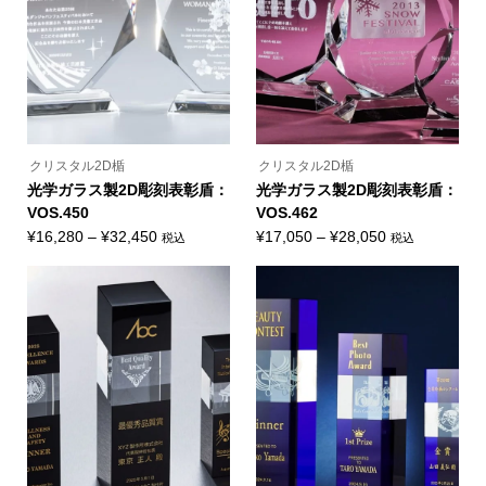
選
選
バ
バ
択
択
リ
リ
で
で
エ
エ
き
き
ー
ー
ま
ま
シ
シ
す
す
ョ
ョ
ン
ン
が
が
あ
あ
り
り
ま
ま
クリスタル2D楯
クリスタル2D楯
す。
す。
オ
オ
光学ガラス製2D彫刻表彰盾：
光学ガラス製2D彫刻表彰盾：
プ
プ
VOS.450
VOS.462
シ
シ
ョ
ョ
価
価
¥
16,280
–
¥
32,450
¥
17,050
–
¥
28,050
税込
税込
ン
ン
こ
こ
格
格
は
は
の
の
商
商
帯:
帯:
商
商
品
品
品
品
¥16,280
¥17,050
ペ
ペ
に
に
ー
ー
–
–
は
は
ジ
ジ
複
複
¥32,450
¥28,050
か
か
数
数
ら
ら
の
の
選
選
バ
バ
択
択
リ
リ
で
で
エ
エ
き
き
ー
ー
ま
ま
シ
シ
す
す
ョ
ョ
ン
ン