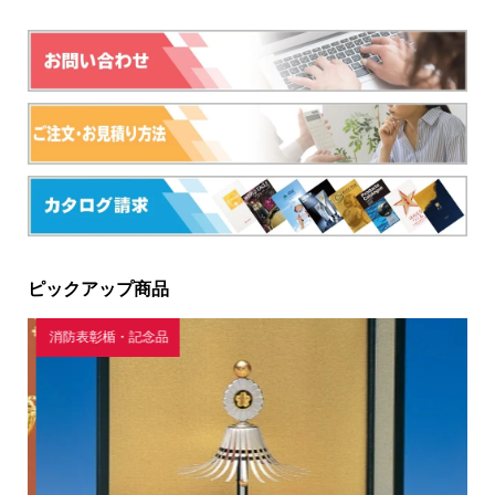
ピックアップ商品
消防表彰楯・記念品
ガ