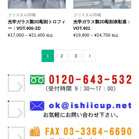
あ
あ
り
り
ま
ま
クリスタル2D楯
クリスタル2D楯
す。
す。
オ
オ
光学ガラス製2D彫刻トロフィ
光学ガラス製2D彫刻表彰盾：
プ
プ
ー：VOT.400-2D
VOT.401
シ
シ
ョ
ョ
価
価
¥
17,050
–
¥
21,450
¥
19,800
–
¥
24,750
税込
税込
ン
ン
こ
こ
格
格
は
は
の
の
商
商
帯:
帯:
商
商
品
品
品
品
¥17,050
¥19,800
1
2
3
ペ
ペ
に
に

ー
ー
–
–
は
は
ジ
ジ
複
複
¥21,450
¥24,750
か
か
数
数
ら
ら
の
の
選
選
バ
バ
択
択
リ
リ
で
で
エ
エ
き
き
ー
ー
ま
ま
シ
シ
す
す
ョ
ョ
ン
ン
が
が
あ
あ
り
り
ま
ま
す。
す。
オ
オ
プ
プ