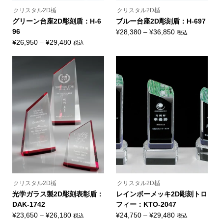
り
り
ま
ま
クリスタル2D楯
クリスタル2D楯
す。
す。
オ
オ
グリーン台座2D彫刻盾：H-6
ブルー台座2D彫刻盾：H-697
プ
プ
96
価
¥
28,380
–
¥
36,850
税込
シ
シ
こ
ョ
ョ
価
格
¥
26,950
–
¥
29,480
税込
の
ン
ン
こ
格
帯:
商
は
は
の
品
商
商
帯:
¥28,380
商
に
品
品
品
¥26,950
–
は
ペ
ペ
に
複
ー
ー
–
¥36,850
は
数
ジ
ジ
複
¥29,480
の
か
か
数
バ
ら
ら
の
リ
選
選
バ
エ
択
択
リ
ー
で
で
エ
シ
き
き
ー
ョ
ま
ま
シ
ン
す
す
ョ
が
ン
あ
が
り
あ
ま
り
す。
ま
オ
クリスタル2D楯
クリスタル2D楯
す。
プ
オ
光学ガラス製2D彫刻表彰盾：
レインボーメッキ2D彫刻トロ
シ
プ
ョ
DAK-1742
フィー：KTO-2047
シ
ン
ョ
価
価
¥
23,650
–
¥
26,180
¥
24,750
–
¥
29,480
税込
税込
は