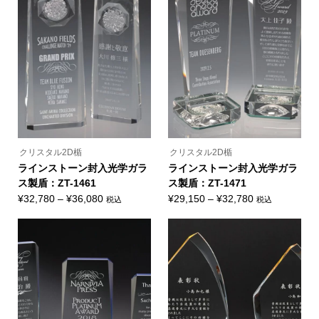
ー
ー
は
は
ジ
ジ
複
複
か
か
数
数
ら
ら
の
の
選
選
バ
バ
択
択
リ
リ
で
で
エ
エ
き
き
ー
ー
ま
ま
シ
シ
す
す
ョ
ョ
ン
ン
が
が
あ
あ
り
り
ま
ま
クリスタル2D楯
クリスタル2D楯
す。
す。
オ
オ
ラインストーン封入光学ガラ
ラインストーン封入光学ガラ
プ
プ
ス製盾：ZT-1461
ス製盾：ZT-1471
シ
シ
ョ
ョ
価
価
¥
32,780
–
¥
36,080
¥
29,150
–
¥
32,780
税込
税込
ン
ン
こ
こ
格
格
は
は
の
の
商
商
帯:
帯:
商
商
品
品
品
品
¥32,780
¥29,150
ペ
ペ
に
に
ー
ー
–
–
は
は
ジ
ジ
複
複
¥36,080
¥32,780
か
か
数
数
ら
ら
の
の
選
選
バ
バ
択
択
リ
リ
で
で
エ
エ