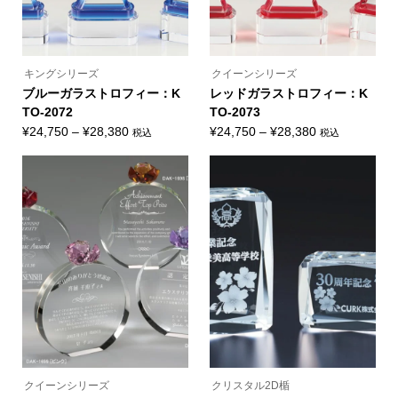
す
す
ョ
ョ
ン
ン
が
が
あ
あ
り
り
ま
ま
キングシリーズ
クイーンシリーズ
す。
す。
オ
オ
ブルーガラストロフィー：K
レッドガラストロフィー：K
プ
プ
TO-2072
TO-2073
シ
シ
ョ
ョ
価
価
¥
24,750
–
¥
28,380
¥
24,750
–
¥
28,380
税込
税込
ン
ン
こ
こ
格
格
は
は
の
の
商
商
帯:
帯:
商
商
品
品
品
品
¥24,750
¥24,750
ペ
ペ
に
に
ー
ー
–
–
は
は
ジ
ジ
複
複
¥28,380
¥28,380
か
か
数
数
ら
ら
の
の
選
選
バ
バ
択
択
リ
リ
で
で
エ
エ
き
き
ー
ー
ま
ま
シ
シ
す
す
ョ
ョ
ン
ン
が
が
あ
あ
り
り
ま
ま
クイーンシリーズ
クリスタル2D楯
す。
す。