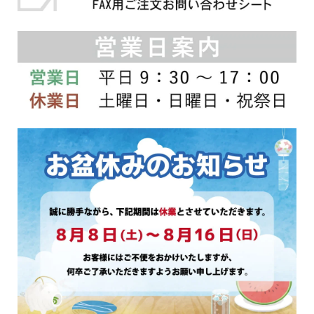
シ
シ
ョ
ョ
ン
ン
は
は
商
商
品
品
ペ
ペ
ー
ー
ジ
ジ
か
か
ら
ら
選
選
択
択
で
で
き
き
ま
ま
す
す