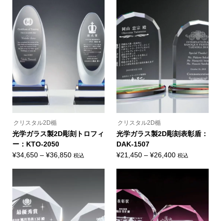
帯:
帯:
商
商
品
品
¥35,750
¥32,780
に
に
–
–
は
は
複
複
¥42,680
¥44,550
数
数
の
の
バ
バ
リ
リ
エ
エ
ー
ー
シ
シ
ョ
ョ
ン
ン
が
が
あ
あ
り
り
ま
ま
クリスタル2D楯
クリスタル2D楯
す。
す。
オ
オ
光学ガラス製2D彫刻トロフィ
光学ガラス製2D彫刻表彰盾：
プ
プ
ー：KTO-2050
DAK-1507
シ
シ
ョ
ョ
価
価
¥
34,650
–
¥
36,850
¥
21,450
–
¥
26,400
税込
税込
ン
ン
こ
こ
格
格
は
は
の
の
商
商
帯:
帯:
商
商
品
品
品
品
¥34,650
¥21,450
ペ
ペ
に
に
ー
ー
–
–
は
は
ジ
ジ
複
複
¥36,850
¥26,400
か
か
数
数
ら
ら
の
の