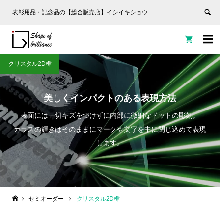
表彰用品・記念品の【総合販売店】イシイキショウ


クリスタル2D楯
美しくインパクトのある表現方法
表面には一切キズをつけずに内部に微細なドットの彫刻。
ガラスの輝きはそのままにマークや文字を中に閉じ込めて表現
します。
セミオーダー
クリスタル2D楯