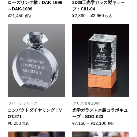
オ
オ
ローズリング楯：DAK-1696
2D加工光学ガラス製キュー
プ
プ
～DAK-1699
ブ：C81-04
シ
シ
ョ
ョ
価
¥
21,450
¥
2,860
–
¥
3,960
税込
税込
ン
ン
こ
こ
格
は
は
の
の
商
商
帯:
商
商
品
品
品
品
¥2,860
ペ
ペ
に
に
ー
ー
–
は
は
ジ
ジ
複
複
¥3,960
か
か
数
数
ら
ら
の
の
選
選
バ
バ
択
択
リ
リ
で
で
エ
エ
き
き
ー
ー
ま
ま
シ
シ
す
す
ョ
ョ
ン
ン
が
が
あ
あ
り
り
ま
ま
クイーンシリーズ
クリスタル2D楯
す。
す。
オ
オ
コンパクトダイヤリング：V
光学ガラス＋木製コラボキュ
プ
プ
OT.271
ーブ：SOG-023
シ
シ
ョ
ョ
価
¥
8,250
¥
7,150
–
¥
12,100
税込
税込
ン
ン
こ
格
は
は
の
商
商
帯:
商