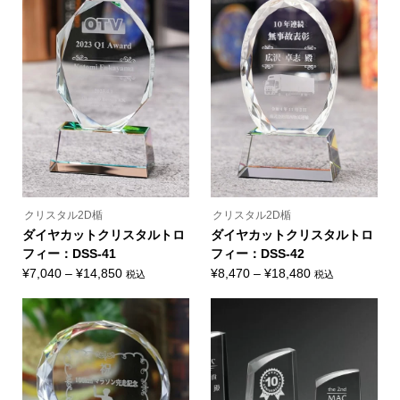
品
品
品
¥7,150
ペ
ペ
に
ー
ー
–
は
ジ
ジ
複
¥12,100
か
か
数
ら
ら
の
選
選
バ
択
択
リ
で
で
エ
き
き
ー
ま
ま
シ
す
す
ョ
ン
が
あ
り
ま
クリスタル2D楯
クリスタル2D楯
す。
オ
ダイヤカットクリスタルトロ
ダイヤカットクリスタルトロ
プ
フィー：DSS-41
フィー：DSS-42
シ
ョ
価
価
¥
7,040
–
¥
14,850
¥
8,470
–
¥
18,480
税込
税込
ン
こ
こ
格
格
は
の
の
商
帯:
帯:
商
商
品
品
品
¥7,040
¥8,470
ペ
に
に
ー
–
–
は
は
ジ
複
複
¥14,850
¥18,480
か
数
数
ら
の
の
選
バ
バ