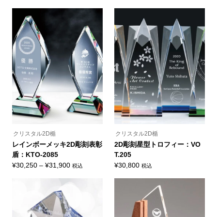
ン
こ
こ
商
格
格
は
の
の
品
商
帯:
帯:
商
商
ペ
品
品
品
ー
¥23,650
¥24,750
ペ
に
に
ジ
ー
–
–
は
は
か
ジ
複
複
ら
¥26,180
¥29,480
か
数
数
選
ら
の
の
択
選
バ
バ
で
択
リ
リ
き
で
エ
エ
ま
き
ー
ー
す
ま
シ
シ
す
ョ
ョ
ン
ン
が
が
あ
あ
り
り
ま
ま
クリスタル2D楯
クリスタル2D楯
す。
す。
オ
オ
レインボーメッキ2D彫刻表彰
2D彫刻星型トロフィー：VO
プ
プ
盾：KTO-2085
T.205
シ
シ
ョ
ョ
価
¥
30,250
–
¥
31,900
¥
30,800
税込
税込
ン
ン
こ
こ
格
は
は
の
の
商
商
帯:
商
商
品
品
品
品
¥30,250
ペ
ペ
に
に
ー
ー
–
は
は
ジ
ジ
複
複
¥31,900