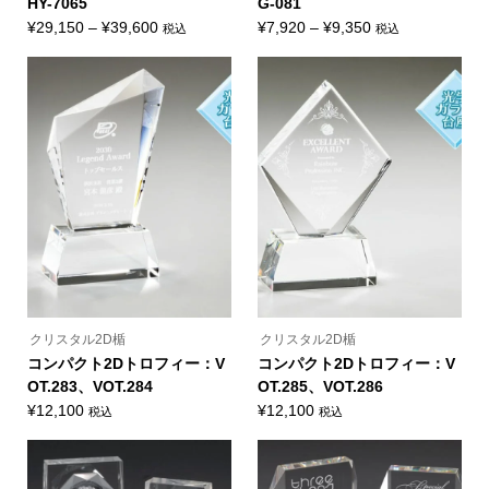
HY-7065
G-081
シ
シ
ョ
ョ
価
価
¥
29,150
–
¥
39,600
¥
7,920
–
¥
9,350
税込
税込
ン
ン
こ
こ
格
格
は
は
の
の
商
商
帯:
帯:
商
商
品
品
品
品
¥29,150
¥7,920
ペ
ペ
に
に
ー
ー
–
–
は
は
ジ
ジ
複
複
¥39,600
¥9,350
か
か
数
数
ら
ら
の
の
選
選
バ
バ
択
択
リ
リ
で
で
エ
エ
き
き
ー
ー
ま
ま
シ
シ
す
す
ョ
ョ
ン
ン
が
が
あ
あ
り
り
ま
ま
クリスタル2D楯
クリスタル2D楯
す。
す。
オ
オ
コンパクト2Dトロフィー：V
コンパクト2Dトロフィー：V
プ
プ
OT.283、VOT.284
OT.285、VOT.286
シ
シ
ョ
ョ
¥
12,100
¥
12,100
税込
税込
ン
ン
こ
こ
は
は
の
の
商
商
商
商
品
品
品
品
ペ
ペ
に
に