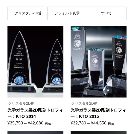
クリスタル2D楯
デフォルト表示
すべて
クリスタル2D楯
クリスタル2D楯
光学ガラス製2D彫刻トロフィ
光学ガラス製2D彫刻トロフィ
ー：KTO-2014
ー：KTO-2015
価
価
¥
35,750
–
¥
42,680
¥
32,780
–
¥
44,550
税込
税込
こ
こ
格
格
の
の