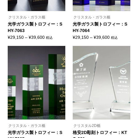
が
が
あ
あ
り
り
ま
ま
クリスタル・ガラス楯
クリスタル・ガラス楯
す。
す。
オ
オ
光学ガラス製トロフィー：S
光学ガラス製トロフィー：S
プ
プ
HY-7063
HY-7064
シ
シ
ョ
ョ
価
価
¥
29,150
–
¥
39,600
¥
29,150
–
¥
39,600
税込
税込
ン
ン
こ
こ
格
格
は
は
の
の
商
商
帯:
帯:
商
商
品
品
品
品
¥29,150
¥29,150
ペ
ペ
に
に
ー
ー
–
–
は
は
ジ
ジ
複
複
¥39,600
¥39,600
か
か
数
数
ら
ら
の
の
選
選
バ
バ
択
択
リ
リ
で
で
エ
エ
き
き
ー
ー
ま
ま
シ
シ
す
す
ョ
ョ
ン
ン
が
が
あ
あ
り
り
ま
ま
クリスタル・ガラス楯
クリスタル2D楯
す。
す。
オ
オ
光学ガラス製トロフィー：S
格安2D彫刻トロフィー：KT
プ
プ