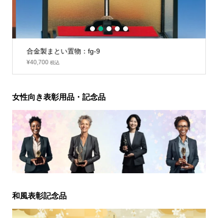
1
2
3
4
5
合金製まとい置物：fg-9
¥
40,700
税込
女性向き表彰用品・記念品
和風表彰記念品