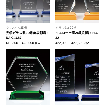
き
き
ー
ー
ま
ま
シ
シ
す
す
ョ
ョ
ン
ン
が
が
あ
あ
り
り
ま
ま
クリスタル2D楯
クリスタル2D楯
す。
す。
オ
オ
光学ガラス製2D彫刻表彰盾：
イエロー台座2D彫刻盾：H-6
プ
プ
DAK-1687
32
シ
シ
ョ
ョ
価
価
¥
19,800
–
¥
23,650
¥
22,000
–
¥
27,500
税込
税込
ン
ン
こ
こ
格
格
は
は
の
の
商
商
帯:
帯:
商
商
品
品
品
品
¥19,800
¥22,000
ペ
ペ
に
に
ー
ー
–
–
は
は
ジ
ジ
複
複
¥23,650
¥27,500
か
か
数
数
ら
ら
の
の
選
選
バ
バ
択
択
リ
リ
で
で
エ
エ
き
き
ー
ー
ま
ま
シ
シ
す
す
ョ
ョ
ン
ン
が
が
あ
あ