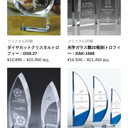
択
リ
リ
で
エ
エ
き
ー
ー
ま
シ
シ
す
ョ
ョ
ン
ン
が
が
あ
あ
り
り
ま
ま
クリスタル2D楯
クリスタル2D楯
す。
す。
オ
オ
ダイヤカットクリスタルトロ
光学ガラス製2D彫刻トロフィ
プ
プ
フィー：DSS-27
ー：DAK-1688
シ
シ
ョ
ョ
価
価
¥
10,890
–
¥
15,950
¥
16,500
–
¥
21,450
税込
税込
ン
ン
こ
こ
格
格
は
は
の
の
商
商
帯:
帯:
商
商
品
品
品
品
¥10,890
¥16,500
ペ
ペ
に
に
ー
ー
–
–
は
は
ジ
ジ
複
複
¥15,950
¥21,450
か
か
数
数
ら
ら
の
の
選
選
バ
バ
択
択
リ
リ
で
で
エ
エ
き
き
ー
ー
ま
ま
シ
シ
す
す
ョ
ョ
ン
ン
が
が