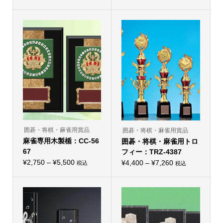
こ
こ
格
格
の
の
帯:
商
帯:
商
品
品
¥4,400
¥2,970
に
に
–
は
–
は
複
複
¥6,050
¥4,070
数
数
の
の
バ
バ
リ
リ
エ
エ
ー
ー
シ
シ
ョ
ョ
ン
ン
が
が
あ
あ
り
り
囲碁・将棋・麻雀用賞品
囲碁・将棋・麻雀用賞品
ま
ま
麻雀専用木製楯：CC-56
す。
囲碁・将棋・麻雀用トロ
す。
オ
オ
67
フィー：TRZ-4387
プ
プ
価
シ
¥
2,750
–
¥
5,500
価
シ
¥
4,400
–
¥
7,260
税込
税込
こ
ョ
こ
ョ
格
格
の
ン
の
ン
帯:
商
は
帯:
商
は
品
商
品
商
¥2,750
¥4,400
に
品
に
品
–
は
ペ
–
は
ペ
複
ー
複
ー
¥5,500
¥7,260
数
ジ
数
ジ