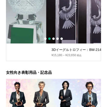
1
2
3
4
5
3Dイーグルトロフィー：BW-2144
¥
15,180
–
¥
23,650
税込
女性向き表彰用品・記念品