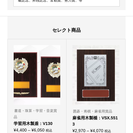
級記念、昇段記念、皆勤賞、努力賞、等
セレクト商品
書道・珠算・学習・音楽賞
囲碁・将棋・麻雀用賞品
品
麻雀用木製楯：VSX.551
学習用木製盾：V130
3
価
¥
4,400
–
¥
6,050
価
¥
2,970
–
¥
4,070
税込
税込