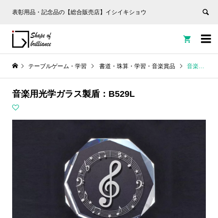
表彰用品・記念品の【総合販売店】イシイキショウ


テーブルゲーム・学習
書道・珠算・学習・音楽賞品
音楽用光学ガラス製盾：B529L
音楽用光学ガラス製盾：B529L