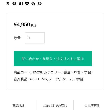
¥
4,950
税込
音
数量
楽
用
光
問い合わせ・見積り・注文リストに追加
学
ガ
商品コード:
B529L
カテゴリー:
書道・珠算・学習・
ラ
音楽賞品
,
ALL ITEMS
,
テーブルゲーム・学習
ス
製
盾：
B529L
商品詳細
ご納品までの流れ
ご注意事項