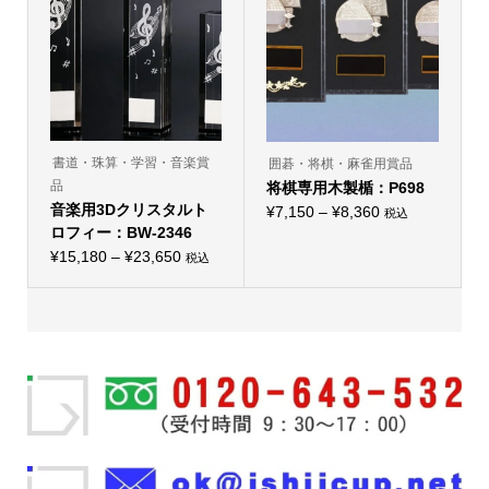
の
か
の
か
バ
ら
バ
ら
リ
選
リ
選
エ
択
エ
択
ー
で
ー
で
シ
き
シ
き
ョ
ま
ョ
ま
ン
す
ン
す
が
が
あ
あ
り
り
書道・珠算・学習・音楽賞
囲碁・将棋・麻雀用賞品
ま
ま
品
す。
将棋専用木製楯：P698
す。
オ
オ
音楽用3Dクリスタルト
価
¥
7,150
–
¥
8,360
税込
プ
プ
こ
ロフィー：BW-2346
シ
格
シ
の
ョ
ョ
価
¥
15,180
–
¥
23,650
帯:
商
税込
ン
ン
こ
品
格
は
¥7,150
は
の
に
商
商
帯:
商
–
は
品
品
品
複
¥15,180
ペ
¥8,360
ペ
に
数
ー
ー
–
は
の
ジ
ジ
複
バ
¥23,650
か
か
数
リ
ら
ら
の
エ
選
選
バ
ー
択
択
リ
シ
で
で
エ
ョ
き
き
ー
ン
ま
ま
シ
が
す
す
ョ
あ