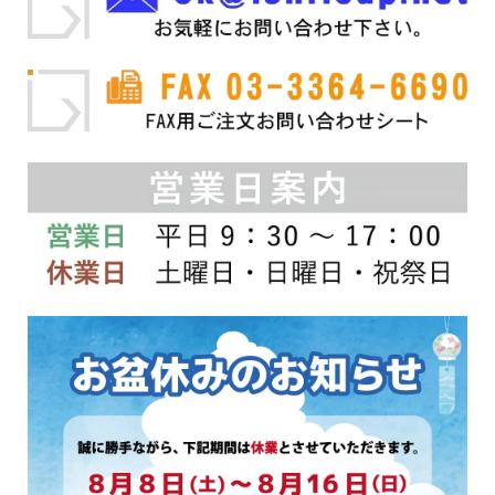
ン
り
が
ま
あ
す。
り
オ
ま
プ
す。
シ
オ
ョ
プ
ン
シ
は
ョ
商
ン
品
は
ペ
商
ー
品
ジ
ペ
か
ー
ら
ジ
選
か
択
ら
で
選
き
択
ま
で
す
き
ま
す