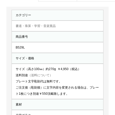
個
カテゴリー
書道・珠算・学習・音楽賞品
商品番号
B529L
サイズ・価格
サイズ（高さ100㎜）約270g ￥4,950（税込）
送料別途
（送料について）
プレート文字彫刻代は無料です。
ご注文後（彫刻後）に文字内容を変更される場合は、プレー
ト1枚につき別途￥550頂戴致します。
素材