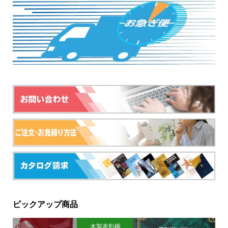
ピックアップ商品
木製表彰楯
ク