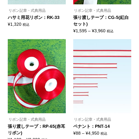
り
ま
リボン記章・式典用品
リボン記章・式典用品
す。
オ
ハサミ用花リボン：RK-33
張り渡しテープ：CG-5(紅白
プ
セット)
¥
1,320
税込
シ
ョ
価
¥
1,595
–
¥
3,960
税込
ン
こ
格
は
の
商
帯:
商
品
品
¥1,595
ペ
に
ー
–
は
ジ
複
¥3,960
か
数
ら
の
選
バ
択
リ
で
エ
き
ー
ま
シ
す
ョ
ン
が
あ
り
ま
リボン記章・式典用品
リボン記章・式典用品
す。
オ
張り渡しテープ：RP-65(赤耳
ペナント：PNT-14
プ
リボン)
価
¥
88
–
¥
4,950
税込
シ
こ