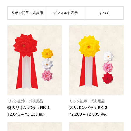
リボン記章・式典用
デフォルト表示
すべて
品
リボン記章・式典用品
リボン記章・式典用品
特大リボンバラ：RK-1
大リボンバラ：RK-2
価
価
¥
2,640
–
¥
3,135
¥
2,200
–
¥
2,695
税込
税込
こ
こ
格
格
の
の
帯:
帯:
商
商
品
品