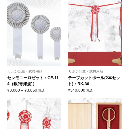
商
商
帯:
帯:
商
商
品
品
品
品
¥3,080
¥3,080
ペ
ペ
に
に
ー
ー
–
–
は
は
ジ
ジ
複
複
¥3,850
¥3,850
か
か
数
数
ら
ら
の
の
選
選
バ
バ
択
択
リ
リ
で
で
エ
エ
き
き
ー
ー
ま
ま
シ
シ
す
す
ョ
ョ
ン
ン
が
が
あ
あ
り
り
ま
ま
リボン記章・式典用品
リボン記章・式典用品
す。
す。
オ
オ
セレモニーロゼット：CE-11
テープカットポール(2本セッ
プ
プ
4（銀[青海波]）
ト)：RK-30
シ
シ
ョ
ョ
価
¥
3,080
–
¥
3,850
¥
349,800
税込
税込
ン
ン
こ
格
は
は
の
商
商
帯:
商
品
品
品
¥3,080
ペ
ペ
に
ー
ー
–
は
ジ
ジ
複
¥3,850
か
か
数
ら
ら
の