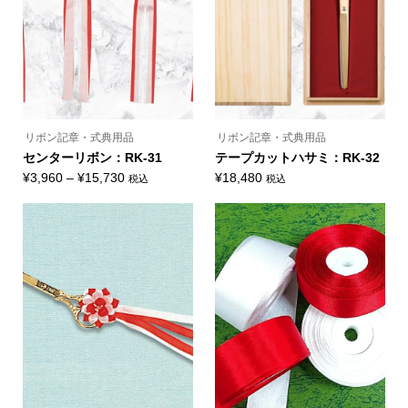
選
選
バ
択
択
リ
で
で
エ
き
き
ー
ま
ま
シ
す
す
ョ
ン
が
あ
り
ま
リボン記章・式典用品
リボン記章・式典用品
す。
オ
センターリボン：RK-31
テープカットハサミ：RK-32
プ
価
¥
3,960
–
¥
15,730
¥
18,480
税込
税込
シ
こ
ョ
格
の
ン
帯:
商
は
品
商
¥3,960
に
品
–
は
ペ
複
ー
¥15,730
数
ジ
の
か
バ
ら
リ
選
エ
択
ー
で
シ
き
ョ
ま
ン
す
が
あ