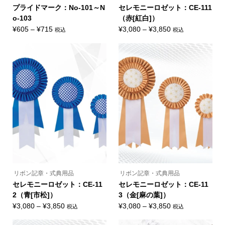
す。
す。
オ
オ
プライドマーク：No-101～N
セレモニーロゼット：CE-111
プ
プ
o-103
（赤[紅白]）
シ
シ
ョ
ョ
価
価
¥
605
–
¥
715
¥
3,080
–
¥
3,850
税込
税込
ン
ン
こ
こ
格
格
は
は
の
の
商
商
帯:
帯:
商
商
品
品
品
品
¥605
¥3,080
ペ
ペ
に
に
ー
ー
–
–
は
は
ジ
ジ
複
複
¥715
¥3,850
か
か
数
数
ら
ら
の
の
選
選
バ
バ
択
択
リ
リ
で
で
エ
エ
き
き
ー
ー
ま
ま
シ
シ
す
す
ョ
ョ
ン
ン
が
が
あ
あ
り
り
ま
ま
リボン記章・式典用品
リボン記章・式典用品
す。
す。
オ
オ
セレモニーロゼット：CE-11
セレモニーロゼット：CE-11
プ
プ
2（青[市松]）
3（金[麻の葉]）
シ
シ
ョ
ョ
価
価
¥
3,080
–
¥
3,850
¥
3,080
–
¥
3,850
税込
税込
ン
ン
こ
こ
格
格
は
は
の
の