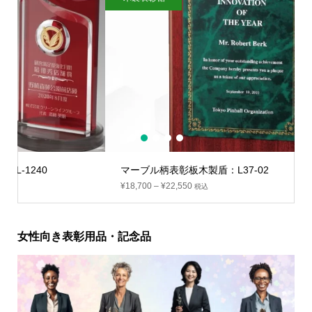
1
2
3
4
5
マーブル柄表彰板木製盾：L37-02
¥
18,700
–
¥
22,550
税込
女性向き表彰用品・記念品