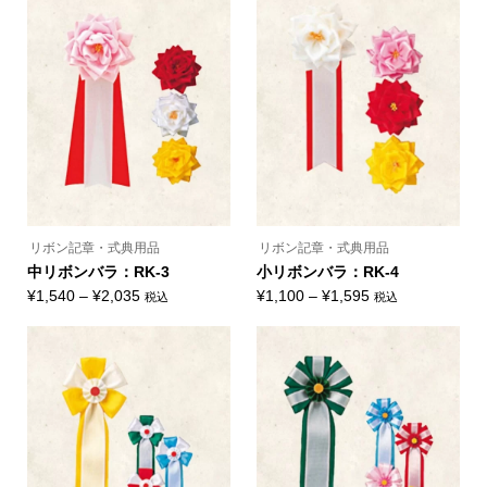
¥2,640
¥2,200
に
に
–
–
は
は
複
複
¥3,135
¥2,695
数
数
の
の
バ
バ
リ
リ
エ
エ
ー
ー
シ
シ
ョ
ョ
ン
ン
が
が
あ
あ
り
り
ま
ま
リボン記章・式典用品
リボン記章・式典用品
す。
す。
オ
オ
中リボンバラ：RK-3
小リボンバラ：RK-4
プ
プ
価
価
¥
1,540
–
¥
2,035
¥
1,100
–
¥
1,595
税込
税込
シ
シ
こ
こ
ョ
ョ
格
格
の
の
ン
ン
帯:
帯:
商
商
は
は
品
品
商
商
¥1,540
¥1,100
に
に
品
品
–
–
は
は
ペ
ペ
複
複
ー
ー
¥2,035
¥1,595
数
数
ジ
ジ
の
の
か
か
バ
バ
ら
ら
リ
リ
選
選
エ
エ
択
択