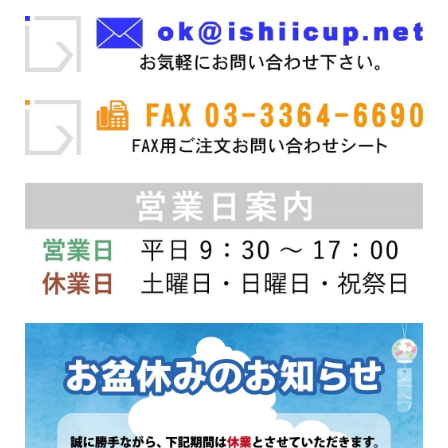
ジ
ら
の
か
選
バ
ら
択
リ
選
で
エ
択
き
ー
で
ま
シ
き
す
ョ
ま
ン
す
が
あ
り
ま
す。
オ
プ
シ
ョ
ン
は
商
品
ペ
ー
ジ
か
ら
選
択
で
き
ま
す