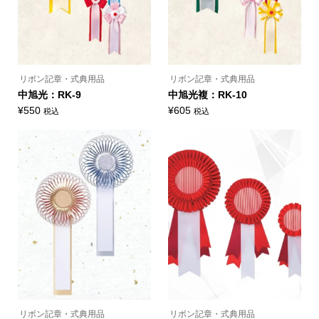
ー
ー
で
で
シ
シ
き
き
ョ
ョ
ま
ま
ン
ン
す
す
が
が
あ
あ
り
り
ま
ま
リボン記章・式典用品
リボン記章・式典用品
す。
す。
オ
オ
中旭光：RK-9
中旭光複：RK-10
プ
プ
¥
550
¥
605
税込
税込
シ
シ
こ
こ
ョ
ョ
の
の
ン
ン
商
商
は
は
品
品
商
商
に
に
品
品
は
は
ペ
ペ
複
複
ー
ー
数
数
ジ
ジ
の
の
か
か
バ
バ
ら
ら
リ
リ
選
選
エ
エ
択
択
ー
ー
で
で
シ
シ
き
き
ョ
ョ
ま
ま
ン
ン
す
す
が
が
あ
あ
り
り
ま
ま
リボン記章・式典用品
リボン記章・式典用品