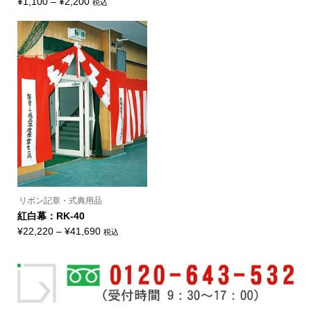
ョ
価
格
¥
1,100
–
¥
2,200
税込
の
ン
こ
格
帯:
商
は
の
品
商
帯:
¥88
商
に
品
品
¥1,100
–
は
ペ
に
複
ー
–
¥4,950
は
数
ジ
複
¥2,200
の
か
数
バ
ら
の
リ
選
バ
エ
択
リ
ー
で
エ
シ
き
ー
ョ
ま
シ
ン
す
ョ
が
ン
あ
が
り
あ
ま
り
す。
ま
オ
リボン記章・式典用品
す。
プ
オ
紅白幕：RK-40
シ
プ
ョ
価
¥
22,220
–
¥
41,690
税込
シ
ン
こ
ョ
格
は
の
ン
商
帯:
商
は
品
品
商
¥22,220
ペ
に
品
ー
–
は
ペ
ジ
複
ー
¥41,690
か
数