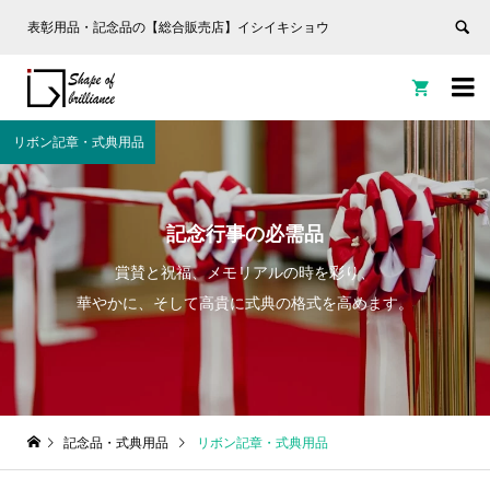
表彰用品・記念品の【総合販売店】イシイキショウ


リボン記章・式典用品
記念行事の必需品
賞賛と祝福、メモリアルの時を彩り、
華やかに、そして高貴に式典の格式を高めます。
記念品・式典用品
リボン記章・式典用品