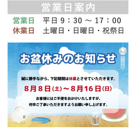
商
品
ペ
ー
ジ
か
ら
選
択
で
き
ま
す