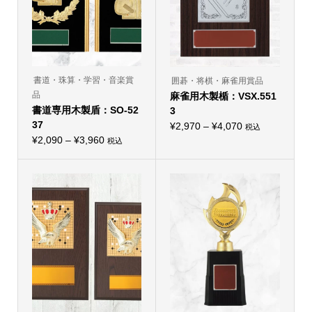
ー
エ
シ
ー
ョ
シ
ン
ョ
が
ン
あ
が
り
あ
ま
り
書道・珠算・学習・音楽賞
囲碁・将棋・麻雀用賞品
す。
ま
オ
品
麻雀用木製楯：VSX.551
す。
プ
オ
書道専用木製盾：SO-52
3
シ
プ
ョ
37
価
シ
¥
2,970
–
¥
4,070
税込
ン
こ
ョ
価
¥
2,090
–
¥
3,960
格
は
税込
の
ン
こ
商
格
帯:
商
は
の
品
品
商
帯:
商
¥2,970
ペ
に
品
品
ー
¥2,090
–
は
ペ
に
ジ
複
ー
–
は
¥4,070
か
数
ジ
複
ら
¥3,960
の
か
数
選
バ
ら
の
択
リ
選
バ
で
エ
択
リ
き
ー
で
エ
ま
シ
き
ー
す
ョ
ま
シ
ン
す
ョ
が
ン
あ
が
り