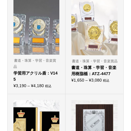
書道・珠算・学習・音楽賞
書道・珠算・学習・音楽賞品
品
書道・珠算・学習・音楽
学習用アクリル盾：V14
用樹脂楯：ATZ-4477
5
価
¥
1,650
–
¥
3,080
税込
こ
価
¥
3,190
–
¥
4,180
格
税込
の
こ
格
帯:
商
の
品
帯:
商
¥1,650
に
品
¥3,190
–
は
に
複
–
は
¥3,080
数
複
¥4,180
の
数
バ
の
リ
バ
エ
リ