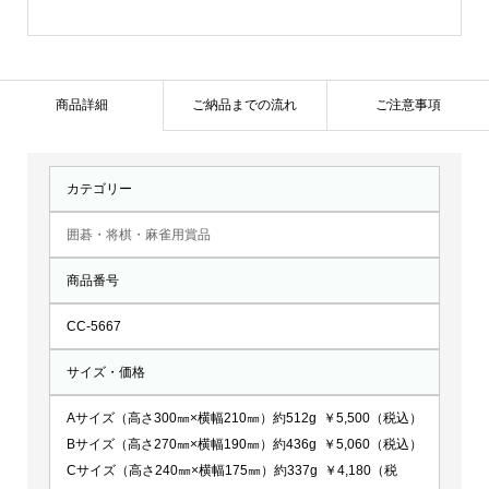
CC-
5667
個
商品詳細
ご納品までの流れ
ご注意事項
カテゴリー
囲碁・将棋・麻雀用賞品
商品番号
CC-5667
サイズ・価格
Aサイズ（高さ300㎜×横幅210㎜）約512g ￥5,500（税込）
Bサイズ（高さ270㎜×横幅190㎜）約436g ￥5,060（税込）
Cサイズ（高さ240㎜×横幅175㎜）約337g ￥4,180（税