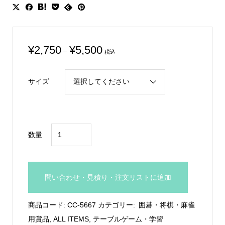
価
¥
2,750
¥
5,500
–
税込
格
帯:
サイズ
¥2,750
–
¥5,500
麻
数量
雀
専
用
問い合わせ・見積り・注文リストに追加
木
製
商品コード:
CC-5667
カテゴリー:
囲碁・将棋・麻雀
楯：
用賞品
,
ALL ITEMS
,
テーブルゲーム・学習