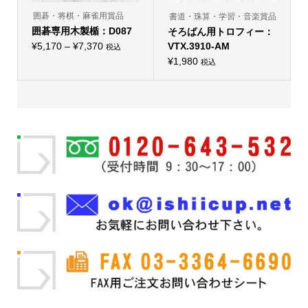
あ
ま
り
囲碁・将棋・麻雀用賞品
書道・珠算・学習・音楽賞品
す。
ま
オ
囲碁専用木製楯：D087
そろばん用トロフィー：
す。
プ
オ
価
¥
5,170
–
¥
7,370
VTX.3910-AM
シ
税込
プ
こ
ョ
格
シ
¥
1,980
税込
の
ン
ョ
帯:
商
は
ン
品
商
¥5,170
は
に
品
商
–
は
ペ
品
複
ー
¥7,370
ペ
数
ジ
ー
の
か
ジ
バ
ら
か
リ
選
ら
エ
択
選
ー
で
択
シ
き
で
ョ
ま
き
ン
す
ま
が
す
あ
り
ま
す。
オ
プ
シ
ョ
ン
は