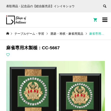
表彰用品・記念品の【総合販売店】イシイキショウ


テーブルゲーム・学習
囲碁・将棋・麻雀用賞品
麻雀専用木製楯：CC-5667
麻雀専用木製楯：CC-5667