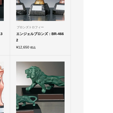
ブロンズトロフィー
3
エンジェルブロンズ：BR-466
2
¥
12,650
税込
こ
の
商
品
に
は
複
数
の
バ
リ
エ
ー
シ
ョ
ン