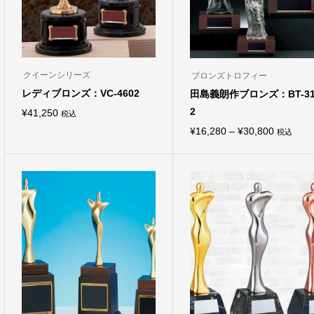
クイーンシリーズ
ブロンズトロフィー
レディブロンズ：VC-4602
田島義朗作ブロンズ：BT-31
2
¥
41,250
税込
こ
価
¥
16,280
–
¥
30,800
税込
の
こ
商
格
の
品
商
帯:
に
品
は
¥16,280
に
複
は
–
数
複
の
¥30,800
数
バ
の
リ
バ
エ
リ
ー
エ
シ
ー
ョ
シ
ン
ョ
が
ン
あ