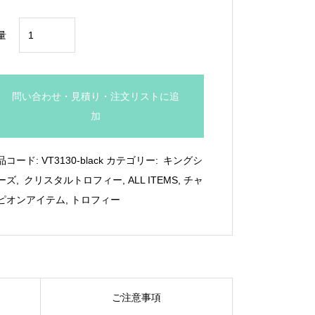
¥17,380
ブ
量
ラ
ッ
ク
問い合わせ・見積り・注文リストに追
ガ
加
ラ
ス
品コード:
VT3130-black
カテゴリー:
キングシ
ト
ーズ
,
クリスタルトロフィー
,
ALL ITEMS
,
チャ
ロ
ピオンアイテム
,
トロフィー
フ
ィ
ー：
VT.3130-
黒
ご注意事項
個