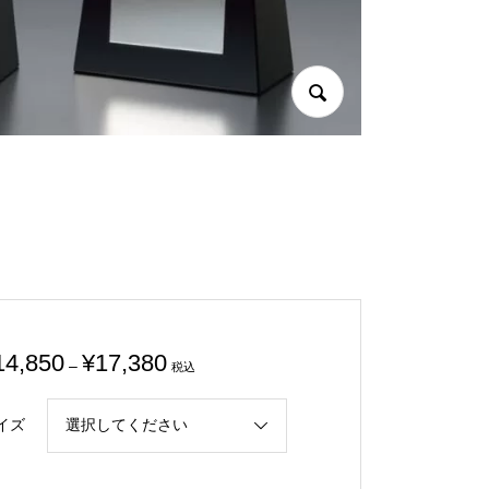
価
14,850
¥
17,380
–
税込
格
帯:
イズ
¥14,850
–