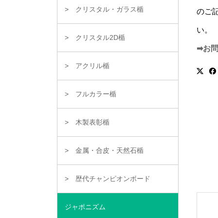
クリスタル・ガラス楯
のご
い。
クリスタル2D楯
➡お
アクリル楯
フルカラー楯
木製表彰楯
金属・合皮・天然石楯
歴代チャンピオンボード
ジャポニズム