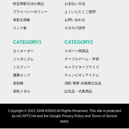
特定商取引法の表記
お支払い方法
プライバシーポリシー
よくいただくご質問
表彰文例集
お問い合わせ
リンク集
カタログ請求
CATEGORY1
CATEGORY2
セミオーダー
スポーツ用賞品
ジャポニズム
テーブルゲーム・学習
トロフィー
キャラクタープライズ
優勝カップ
チャンピオンアイテム
表彰楯
消防·警察·自衛隊記念品
表彰メダル
記念品・式典用品
Copyright © 2021 ISHII-KISHO All Rights Reserved. This site is protected
by reCAPTCHA and the Google Privacy Policy and Terms of Service
apply.