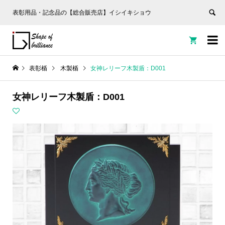
表彰用品・記念品の【総合販売店】イシイキショウ


表彰楯
木製楯
女神レリーフ木製盾：D001
女神レリーフ木製盾：D001