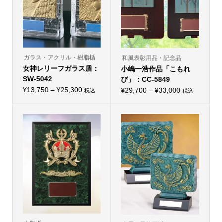
ガラス・アクリル・樹脂楯
和風表彰用品・記念品
女神レリーフガラス盾：
小嶋一浩作品「こもれ
SW-5042
び」：CC-5849
価
¥
13,750
–
¥
25,300
価
¥
29,700
–
¥
33,000
税込
税込
こ
こ
格
格
の
の
帯:
商
帯:
商
品
品
¥13,750
¥29,700
に
に
–
は
–
は
複
複
¥25,300
¥33,000
数
数
の
の
バ
バ
リ
リ
エ
エ
ー
ー
シ
シ
ョ
ョ
ン
ン
が
が
あ
あ
り
り