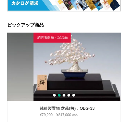
ピックアップ商品
消防表彰楯・記念品
銀
1
2
3
4
5
純銀製置物 盆栽(桜)：OBG-33
¥
79,200
–
¥
847,000
税込