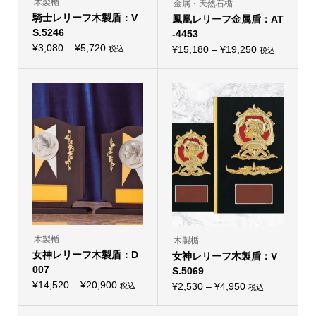
木製楯
金属・天然石楯
ま
ま
騎士レリーフ木製盾：V
す。
鳳凰レリーフ金属盾：AT
す。
オ
オ
S.5246
-4453
プ
プ
価
シ
¥
3,080
–
¥
5,720
価
シ
¥
15,180
–
¥
19,250
税込
税込
こ
ョ
こ
ョ
格
格
の
ン
の
ン
帯:
商
は
帯:
商
は
品
商
品
商
¥3,080
¥15,180
に
品
に
品
–
は
ペ
–
は
ペ
複
ー
複
ー
¥5,720
¥19,250
数
ジ
数
ジ
の
か
の
か
バ
ら
バ
ら
リ
選
リ
選
エ
択
エ
択
ー
で
ー
で
シ
き
シ
き
ョ
ま
ョ
ま
ン
す
ン
す
が
が
あ
あ
り
り
木製楯
木製楯
ま
ま
女神レリーフ木製盾：D
す。
女神レリーフ木製盾：V
す。
オ
オ
007
S.5069
プ
プ
価
シ
¥
14,520
–
¥
20,900
価
シ
¥
2,530
–
¥
4,950
税込
税込
こ
ョ
こ
ョ
格
格
の
ン
の
ン
帯:
商
は
帯:
商
は