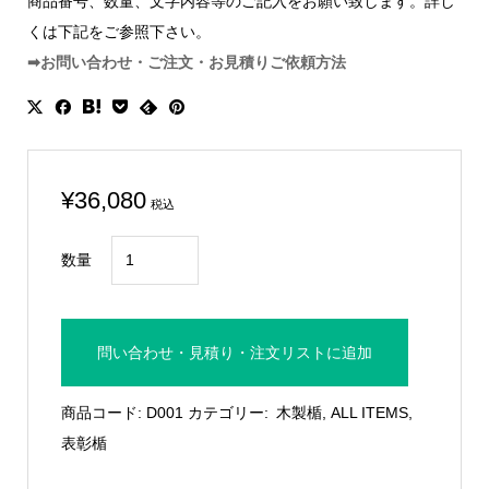
商品番号、数量、文字内容等のご記入をお願い致します。詳し
くは下記をご参照下さい。
➡お問い合わせ・ご注文・お見積りご依頼方法
¥
36,080
税込
女
数量
神
レ
リ
問い合わせ・見積り・注文リストに追加
ー
フ
商品コード:
D001
カテゴリー:
木製楯
,
ALL ITEMS
,
木
表彰楯
製