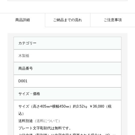
盾：
D001
個
商品詳細
ご納品までの流れ
ご注意事項
カテゴリー
木製楯
商品番号
D001
サイズ・価格
サイズ（高さ405㎜×横幅450㎜）約3.52㎏ ￥36,080（税
込）
送料別途
（送料について）
プレート文字彫刻代は無料です。