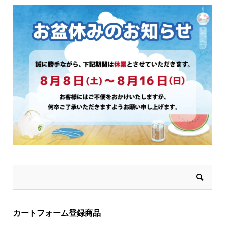
択
択
で
で
き
き
ま
ま
す
す
カートフォーム登録商品