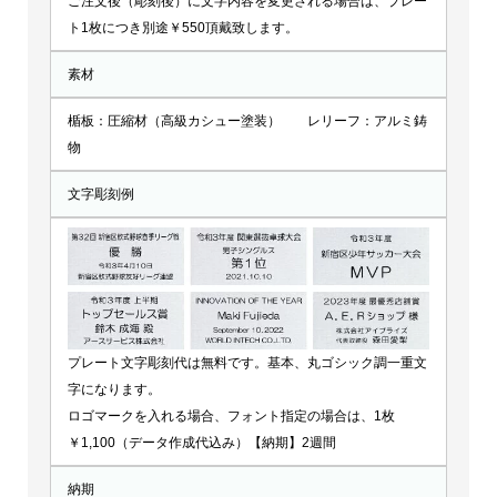
ご注文後（彫刻後）に文字内容を変更される場合は、プレー
ト1枚につき別途￥550頂戴致します。
素材
楯板：圧縮材（高級カシュー塗装） レリーフ：アルミ鋳
物
文字彫刻例
プレート文字彫刻代は無料です。基本、丸ゴシック調一重文
字になります。
ロゴマークを入れる場合、フォント指定の場合は、1枚
￥1,100（データ作成代込み）【納期】2週間
納期