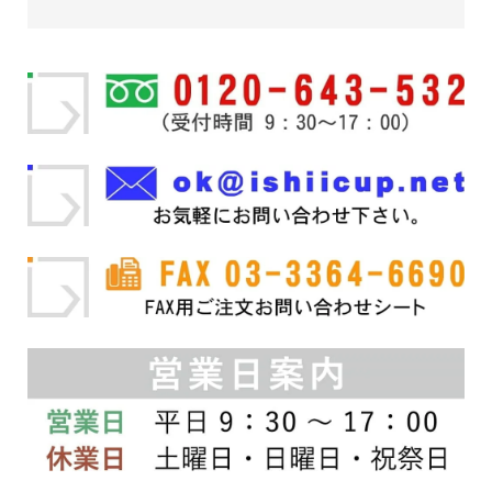
品
商
品
商
¥14,520
¥2,530
に
品
に
品
–
は
ペ
–
は
ペ
複
ー
複
ー
¥20,900
¥4,950
数
ジ
数
ジ
の
か
の
か
バ
ら
バ
ら
リ
選
リ
選
エ
択
エ
択
ー
で
ー
で
シ
き
シ
き
ョ
ま
ョ
ま
ン
す
ン
す
が
が
あ
あ
り
り
ま
ま
す。
す。
オ
オ
プ
プ
シ
シ
ョ
ョ
ン
ン
は
は
商
商
品
品
ペ
ペ
ー
ー
ジ
ジ
か
か
ら
ら
選
選