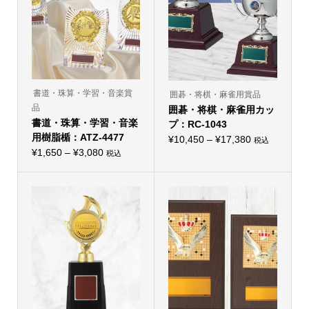
書道・珠算・学習・音楽賞
囲碁・将棋・麻雀用賞品
品
囲碁・将棋・麻雀用カッ
書道・珠算・学習・音楽
プ：RC-1043
用樹脂楯：ATZ-4477
価
¥
10,450
–
¥
17,380
税込
こ
価
¥
1,650
–
¥
3,080
格
税込
の
こ
格
帯:
商
の
品
帯:
商
¥10,450
に
品
¥1,650
–
は
に
複
–
は
¥17,380
数
複
¥3,080
の
数
バ
の
リ
バ
エ
リ
ー
エ
シ
ー
ョ
シ
ン
ョ
が
ン