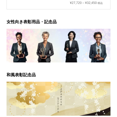
¥
27,720
–
¥
32,450
税込
女性向き表彰用品・記念品
和風表彰記念品