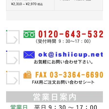
ン
こ
価
¥
2,310
–
¥
2,970
格
は
税込
の
こ
商
格
帯:
商
の
品
品
帯:
商
¥4,620
ペ
に
品
ー
¥2,310
–
は
に
ジ
複
–
は
¥6,160
か
数
複
ら
¥2,970
の
数
選
バ
の
択
リ
バ
で
エ
リ
き
ー
エ
ま
シ
ー
す
ョ
シ
ン
ョ
が
ン
あ
が
り
あ
ま
り
す。
ま
オ
す。
プ
オ
シ
プ
ョ
シ
ン
ョ
は
ン
商
は
品
商
ペ
品
ー
ペ
ジ