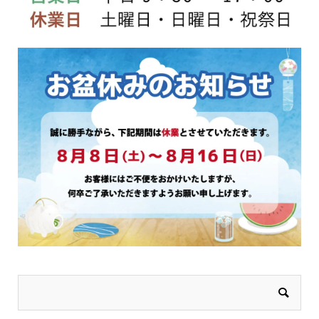
ー
か
ジ
ら
か
選
ら
択
選
で
択
き
で
ま
き
す
ま
す