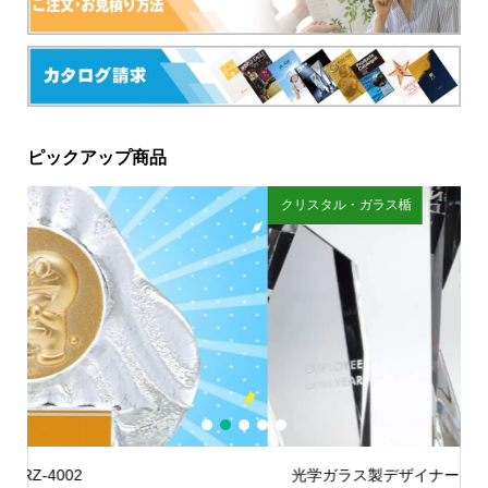
ピックアップ商品
クリスタル・ガラス楯
金
1
2
3
4
5
光学ガラス製デザイナーズトロフィー：VOT.253