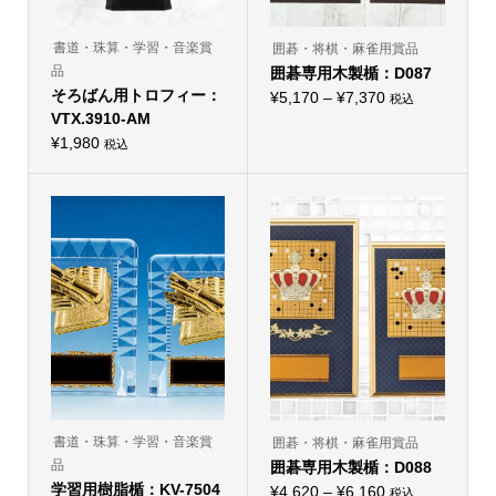
あ
が
り
あ
ま
り
書道・珠算・学習・音楽賞
囲碁・将棋・麻雀用賞品
す。
ま
オ
品
囲碁専用木製楯：D087
す。
プ
オ
そろばん用トロフィー：
価
¥
5,170
–
¥
7,370
シ
税込
プ
こ
ョ
VTX.3910-AM
格
シ
の
ン
ョ
¥
1,980
帯:
商
は
税込
ン
品
商
¥5,170
は
に
品
商
–
は
ペ
品
複
ー
¥7,370
ペ
数
ジ
ー
の
か
ジ
バ
ら
か
リ
選
ら
エ
択
選
ー
で
択
シ
き
で
ョ
ま
き
ン
す
ま
が
す
あ
り
ま
す。
オ
書道・珠算・学習・音楽賞
囲碁・将棋・麻雀用賞品
プ
品
囲碁専用木製楯：D088
シ
ョ
学習用樹脂楯：KV-7504
価
¥
4,620
–
¥
6,160
税込