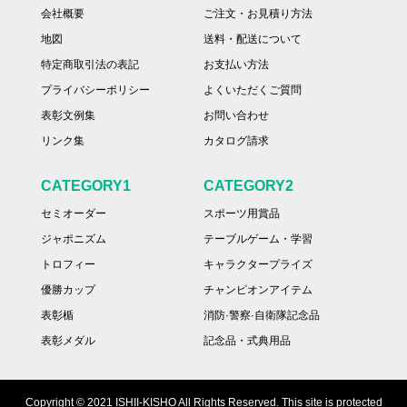
会社概要
ご注文・お見積り方法
地図
送料・配送について
特定商取引法の表記
お支払い方法
プライバシーポリシー
よくいただくご質問
表彰文例集
お問い合わせ
リンク集
カタログ請求
CATEGORY1
CATEGORY2
セミオーダー
スポーツ用賞品
ジャポニズム
テーブルゲーム・学習
トロフィー
キャラクタープライズ
優勝カップ
チャンピオンアイテム
表彰楯
消防·警察·自衛隊記念品
表彰メダル
記念品・式典用品
Copyright © 2021 ISHII-KISHO All Rights Reserved. This site is protected