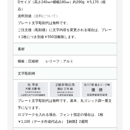
Dサイズ（高さ240㎜×横幅180㎜）約290g ￥5,170（税
込）
送料別途
（送料について）
プレート文字彫刻代は無料です。
ご注文後（彫刻後）に文字内容を変更される場合は、プレー
ト1枚につき別途￥550頂戴致します。
素材
楯板：圧縮材 レリーフ：アルミ
文字彫刻例
プレート文字彫刻代は無料です。基本、丸ゴシック調一重文
字になります。
ロゴマークを入れる場合、フォント指定の場合は、1枚
￥1,100（データ作成代込み）【納期】2週間