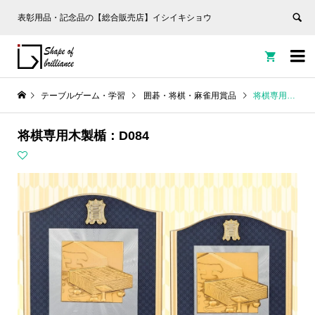
表彰用品・記念品の【総合販売店】イシイキショウ


テーブルゲーム・学習
囲碁・将棋・麻雀用賞品
将棋専用木製楯：D084
将棋専用木製楯：D084