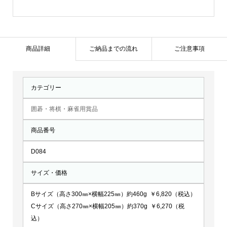
D084
個
商品詳細
ご納品までの流れ
ご注意事項
カテゴリー
囲碁・将棋・麻雀用賞品
商品番号
D084
サイズ・価格
Bサイズ（高さ300㎜×横幅225㎜）約460g ￥6,820（税込）
Cサイズ（高さ270㎜×横幅205㎜）約370g ￥6,270（税
込）