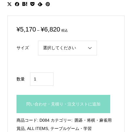
価
¥
5,170
¥
6,820
–
税込
格
帯:
サイズ
¥5,170
–
¥6,820
将
数量
棋
専
用
問い合わせ・見積り・注文リストに追加
木
製
商品コード:
D084
カテゴリー:
囲碁・将棋・麻雀用
楯：
賞品
,
ALL ITEMS
,
テーブルゲーム・学習