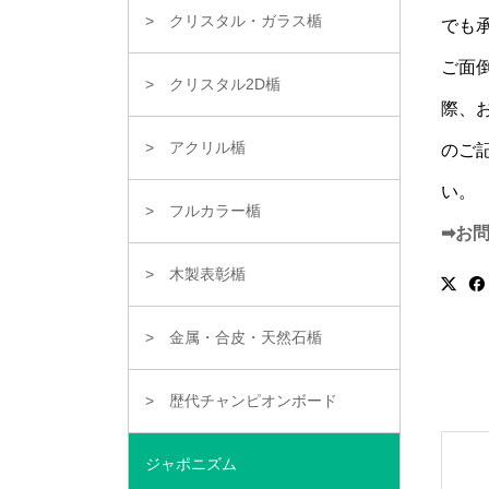
クリスタル・ガラス楯
でも
ご面
クリスタル2D楯
際、
アクリル楯
のご
い。
フルカラー楯
➡お
木製表彰楯
金属・合皮・天然石楯
歴代チャンピオンボード
ジャポニズム