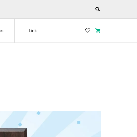
ss
Link