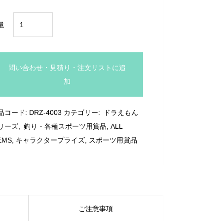
ド
量
ラ
え
も
問い合わせ・見積り・注文リストに追
ん
加
木
製
品コード:
DRZ-4003
カテゴリー:
ドラえもん
楯：
リーズ
,
釣り・各種スポーツ用賞品
,
ALL
DRZ-
EMS
,
キャラクタープライズ
,
スポーツ用賞品
4003
個
ご注意事項