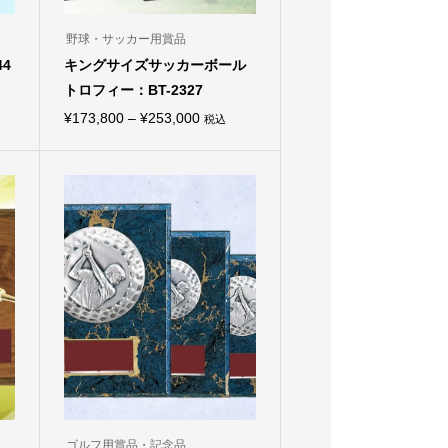
野球・サッカー用賞品
4
キングサイズサッカーボール
トロフィー：BT-2327
価
¥
173,800
–
¥
253,000
税込
こ
格
の
商
帯:
品
¥173,800
に
は
–
複
¥253,000
数
の
バ
リ
エ
ー
シ
ョ
ン
が
あ
り
ま
ゴルフ用賞品・記念品