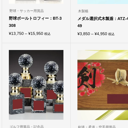
野球・サッカー用賞品
木製楯
野球ボールトロフィー：BT-3
メダル選択式木製盾：ATZ-4
308
49
価
¥
13,750
–
¥
15,950
価
¥
3,850
–
¥
4,950
税込
税込
こ
こ
格
格
の
の
商
商
帯:
帯:
品
品
¥13,750
¥3,850
に
に
は
は
–
–
複
複
¥15,950
¥4,950
数
数
の
の
バ
バ
リ
リ
エ
エ
ー
ー
シ
シ
ョ
ョ
ン
ン
が
が
あ
あ
り
り
ま
ま
ゴルフ用賞品・記念品
剣道・柔道・空手用賞品