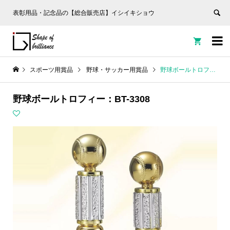
表彰用品・記念品の【総合販売店】イシイキショウ


スポーツ用賞品
野球・サッカー用賞品
野球ボールトロフィー：BT-3308
野球ボールトロフィー：BT-3308