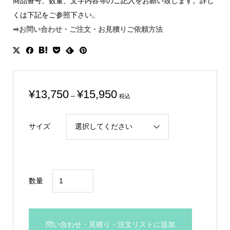
商品番号、数量、文字内容等のご記入をお願い致します。詳し
くは下記をご参照下さい。
➡お問い合わせ・ご注文・お見積りご依頼方法
価
¥
13,750
¥
15,950
–
税込
格
帯:
サイズ
¥13,750
–
¥15,950
野
数量
球
ボ
ー
問い合わせ・見積り・注文リストに追加