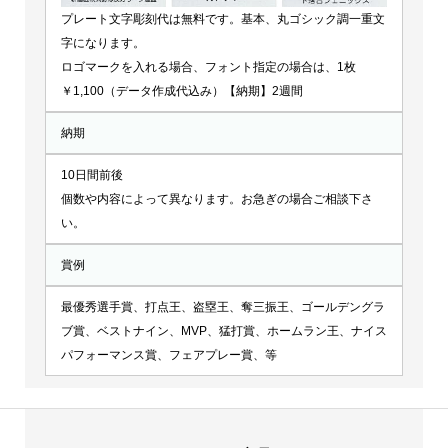
プレート文字彫刻代は無料です。基本、丸ゴシック調一重文
字になります。
ロゴマークを入れる場合、フォント指定の場合は、1枚
￥1,100（データ作成代込み）【納期】2週間
納期
10日間前後
個数や内容によって異なります。お急ぎの場合ご相談下さ
い。
賞例
最優秀選手賞、打点王、盗塁王、奪三振王、ゴールデングラ
ブ賞、ベストナイン、MVP、猛打賞、ホームラン王、ナイス
パフォーマンス賞、フェアプレー賞、等