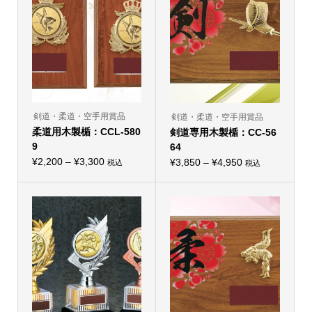
¥5,500
¥9,350
数
数
の
の
バ
バ
リ
リ
エ
エ
ー
ー
シ
シ
ョ
ョ
ン
ン
が
が
あ
あ
り
り
剣道・柔道・空手用賞品
剣道・柔道・空手用賞品
ま
ま
柔道用木製楯：CCL-580
す。
剣道専用木製楯：CC-56
す。
オ
オ
9
64
プ
プ
価
シ
¥
2,200
–
¥
3,300
価
シ
¥
3,850
–
¥
4,950
税込
税込
こ
ョ
こ
ョ
格
格
の
ン
の
ン
帯:
商
は
帯:
商
は
品
商
品
商
¥2,200
¥3,850
に
品
に
品
–
は
ペ
–
は
ペ
複
ー
複
ー
¥3,300
¥4,950
数
ジ
数
ジ
の
か
の
か
バ
ら
バ
ら
リ
選
リ
選
エ
択
エ
択
ー
で
ー
で
シ
き
シ
き
ョ
ま
ョ
ま