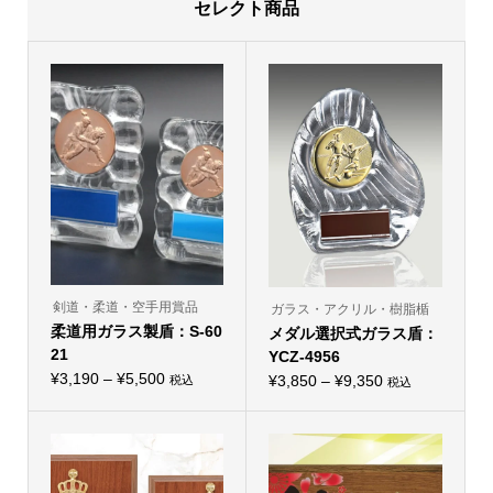
セレクト商品
剣道・柔道・空手用賞品
ガラス・アクリル・樹脂楯
柔道用ガラス製盾：S-60
メダル選択式ガラス盾：
21
YCZ-4956
価
¥
3,190
–
¥
5,500
価
¥
3,850
–
¥
9,350
税込
税込
こ
こ
格
格
の
の
帯:
商
帯:
商
品
品
¥3,190
¥3,850
に
に
–
は
–
は
複
複