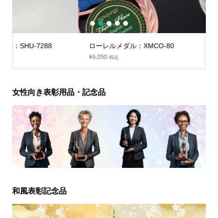
1
2
3
4
5
ローレルメダル：XMCO-80
¥
6,050
税込
女性向き表彰用品・記念品
和風表彰記念品