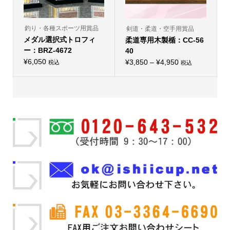
ン
す
ン
す
が
が
あ
あ
り
り
釣り・各種スポーツ用賞品
剣道・柔道・空手用賞品
ま
ま
メダル選択式トロフィ
す。
柔道専用木製楯：CC-56
す。
オ
オ
ー：BRZ-4672
40
プ
プ
シ
¥
6,050
価
シ
¥
3,850
–
¥
4,950
税込
税込
こ
ョ
こ
ョ
格
の
ン
の
ン
商
は
帯:
商
は
品
商
品
商
¥3,850
に
品
に
品
は
ペ
–
は
ペ
複
ー
複
ー
¥4,950
数
ジ
数
ジ
の
か
の
か
バ
ら
バ
ら
リ
選
リ
選
エ
択
エ
択
ー
で
ー
で
シ
き
シ
き
ョ
ま
ョ
ま
ン
す
ン
す
が
が
あ
あ
り
り
ま
ま
す。
す。
オ
オ
プ
プ