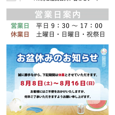
シ
シ
ョ
ョ
ン
ン
は
は
商
商
品
品
ペ
ペ
ー
ー
ジ
ジ
か
か
ら
ら
選
選
択
択
で
で
き
き
ま
ま
す
す