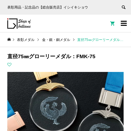
表彰用品・記念品の【総合販売店】イシイキショウ


表彰メダル
金・銀・銅メダル
直径75㎜グローリーメダル：FMK-75
直径75㎜グローリーメダル：FMK-75