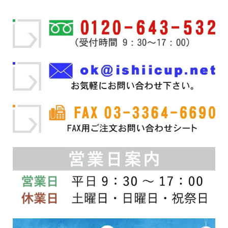
は
ペ
は
ペ
複
ー
複
ー
数
ジ
数
ジ
の
か
の
か
バ
ら
バ
ら
リ
選
リ
選
エ
択
エ
択
ー
で
ー
で
シ
き
シ
き
ョ
ま
ョ
ま
ン
す
ン
す
が
が
あ
あ
り
り
ま
ま
す。
す。
オ
オ
プ
プ
シ
シ
ョ
ョ
ン
ン
は
は
商
商
品
品
ペ
ペ
ー
ー
ジ
ジ
か
か
ら
ら
選
選
択
択
で
で