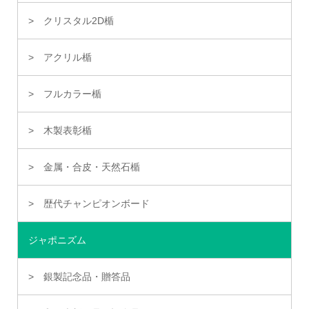
クリスタル2D楯
アクリル楯
フルカラー楯
木製表彰楯
金属・合皮・天然石楯
歴代チャンピオンボード
ジャポニズム
銀製記念品・贈答品