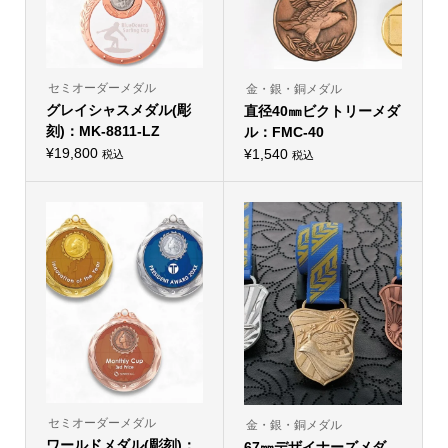
セミオーダーメダル
金・銀・銅メダル
グレイシャスメダル(彫
直径40㎜ビクトリーメダ
刻)：MK-8811-LZ
ル：FMC-40
¥
19,800
¥
1,540
税込
税込
こ
こ
の
の
商
商
品
品
に
に
は
は
複
複
数
数
の
の
バ
バ
リ
リ
エ
エ
ー
ー
シ
シ
ョ
ョ
ン
ン
が
が
あ
あ
り
り
セミオーダーメダル
金・銀・銅メダル
ま
ま
ワールドメダル(彫刻)：
す。
67㎜デザイナーズメダ
す。