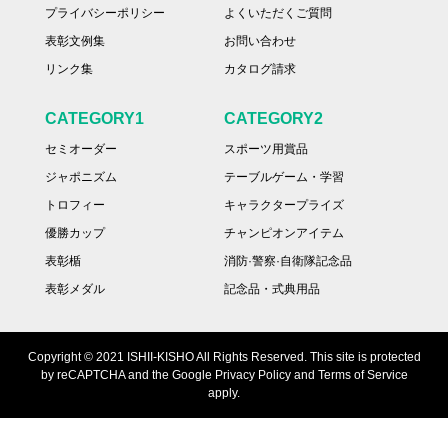
プライバシーポリシー
よくいただくご質問
表彰文例集
お問い合わせ
リンク集
カタログ請求
CATEGORY1
CATEGORY2
セミオーダー
スポーツ用賞品
ジャポニズム
テーブルゲーム・学習
トロフィー
キャラクタープライズ
優勝カップ
チャンピオンアイテム
表彰楯
消防·警察·自衛隊記念品
表彰メダル
記念品・式典用品
Copyright © 2021 ISHII-KISHO All Rights Reserved. This site is protected
by reCAPTCHA and the Google Privacy Policy and Terms of Service
apply.