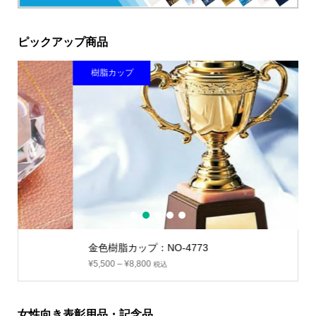
ピックアップ商品
樹脂カップ
ク
1
2
3
4
5
金色樹脂カップ：NO-4773
¥
5,500
–
¥
8,800
税込
女性向き表彰用品・記念品