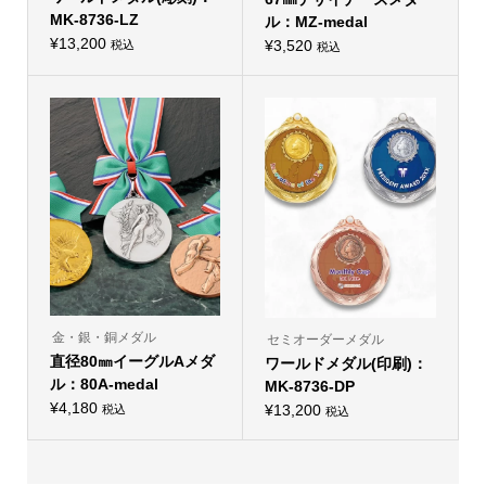
オ
オ
MK-8736-LZ
ル：MZ-medal
プ
プ
シ
¥
13,200
シ
¥
3,520
税込
税込
こ
ョ
こ
ョ
の
ン
の
ン
商
は
商
は
品
商
品
商
に
品
に
品
は
ペ
は
ペ
複
ー
複
ー
数
ジ
数
ジ
の
か
の
か
バ
ら
バ
ら
リ
選
リ
選
エ
択
エ
択
ー
で
ー
で
シ
き
シ
き
ョ
ま
ョ
ま
ン
す
ン
す
が
が
あ
あ
り
り
金・銀・銅メダル
セミオーダーメダル
ま
ま
直径80㎜イーグルAメダ
す。
ワールドメダル(印刷)：
す。
オ
オ
ル：80A-medal
MK-8736-DP
プ
プ
シ
¥
4,180
シ
¥
13,200
税込
税込
こ
ョ
こ
ョ
の
ン
の
ン
商
は
商
は
品
商
品
商
に
品
に
品