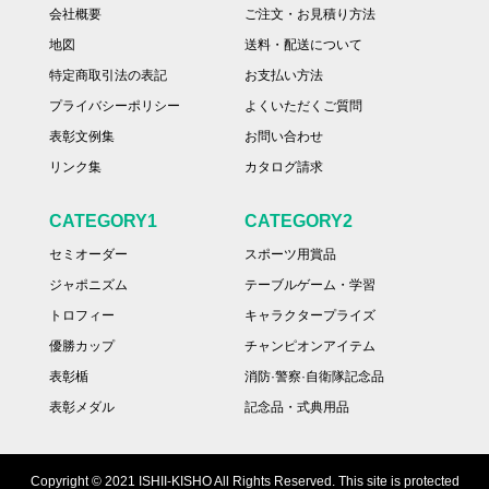
会社概要
ご注文・お見積り方法
地図
送料・配送について
特定商取引法の表記
お支払い方法
プライバシーポリシー
よくいただくご質問
表彰文例集
お問い合わせ
リンク集
カタログ請求
CATEGORY1
CATEGORY2
セミオーダー
スポーツ用賞品
ジャポニズム
テーブルゲーム・学習
トロフィー
キャラクタープライズ
優勝カップ
チャンピオンアイテム
表彰楯
消防·警察·自衛隊記念品
表彰メダル
記念品・式典用品
Copyright © 2021 ISHII-KISHO All Rights Reserved. This site is protected