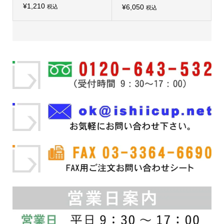
シ
¥
1,210
シ
¥
6,050
税込
税込
こ
ョ
こ
ョ
の
ン
の
ン
商
は
商
は
品
商
品
商
に
品
に
品
は
ペ
は
ペ
複
ー
複
ー
数
ジ
数
ジ
の
か
の
か
バ
ら
バ
ら
リ
選
リ
選
エ
択
エ
択
ー
で
ー
で
シ
き
シ
き
ョ
ま
ョ
ま
ン
す
ン
す
が
が
あ
あ
り
り
ま
ま
す。
す。
オ
オ
プ
プ
シ
シ
ョ
ョ
ン
ン
は
は
商
商
品
品
ペ
ペ
ー
ー