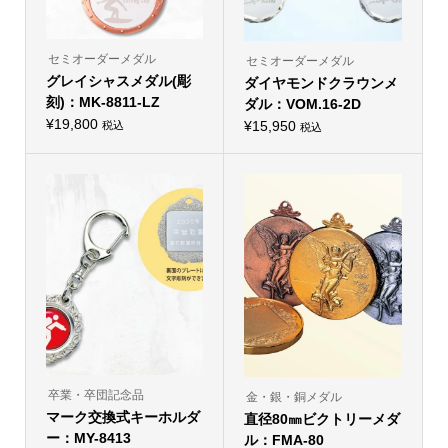
ン
ン
が
が
あ
あ
り
り
セミオーダーメダル
セミオーダーメダル
ま
ま
グレイシャスメダル(彫
す。
ダイヤモンドクラウンメ
す。
オ
オ
刻)：MK-8811-LZ
ダル：VOM.16-2D
プ
プ
シ
¥
19,800
シ
¥
15,950
税込
税込
こ
ョ
こ
ョ
の
ン
の
ン
商
は
商
は
品
商
品
商
に
品
に
品
は
ペ
は
ペ
複
ー
複
ー
数
ジ
数
ジ
の
か
の
か
バ
ら
バ
ら
リ
選
リ
選
エ
択
エ
択
ー
で
ー
で
シ
き
シ
き
ョ
ま
ョ
ま
ン
す
ン
す
が
が
あ
あ
り
り
卒業・卒団記念品
金・銀・銅メダル
ま
ま
マーク交換式キーホルダ
す。
直径80㎜ビクトリーメダ
す。
オ
オ
ー：MY-8413
ル：FMA-80
プ
プ