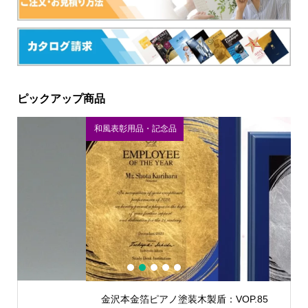
ピックアップ商品
和風表彰用品・記念品
ク
1
2
3
4
5
金沢本金箔ピアノ塗装木製盾：VOP.85