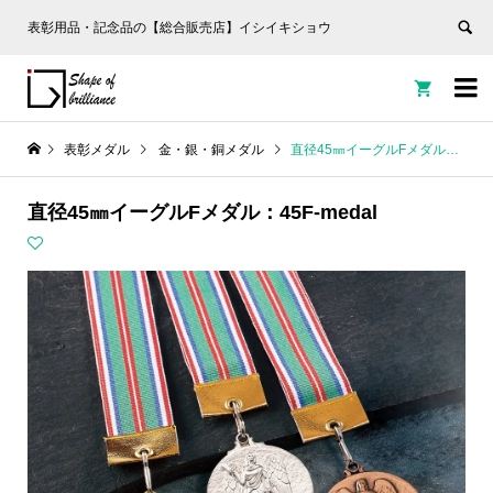
表彰用品・記念品の【総合販売店】イシイキショウ


表彰メダル
金・銀・銅メダル
直径45㎜イーグルFメダル：45F-medal
直径45㎜イーグルFメダル：45F-medal