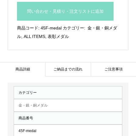
㎜
問い合わせ・見積り・注文リストに追加
イ
ー
商品コード:
45F-medal
カテゴリー:
金・銀・銅メダ
グ
ル
,
ALL ITEMS
,
表彰メダル
ル
F
メ
ダ
商品詳細
ご納品までの流れ
ご注意事項
ル：
45F-
カテゴリー
medal
個
金・銀・銅メダル
商品番号
45F-medal