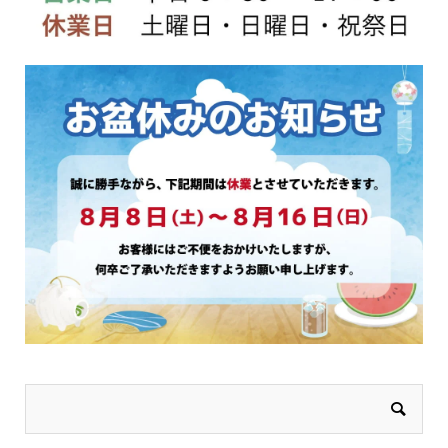
ジ
ジ
か
か
ら
ら
選
選
択
択
で
で
き
き
ま
ま
す
す