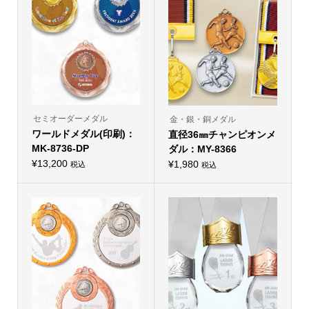
セミオーダーメダル
金・銀・銅メダル
ワールドメダル(印刷)：
直径36㎜チャンピオンメ
MK-8736-DP
ダル：MY-8366
¥
13,200
¥
1,980
税込
税込
こ
こ
の
の
商
商
品
品
に
に
は
は
複
複
数
数
の
の
バ
バ
リ
リ
エ
エ
ー
ー
シ
シ
ョ
ョ