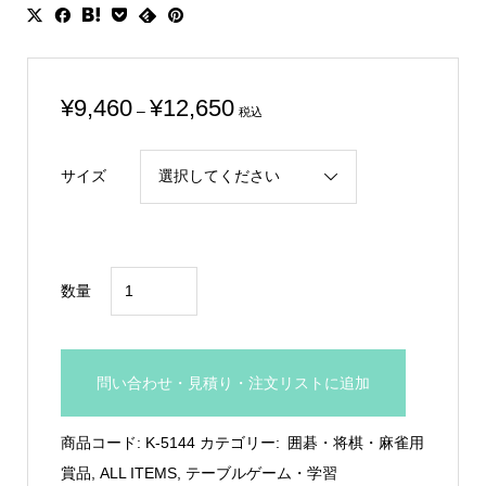
価
¥
9,460
¥
12,650
–
税込
格
帯:
サイズ
¥9,460
–
¥12,650
囲
数量
碁
専
用
問い合わせ・見積り・注文リストに追加
木
製
商品コード:
K-5144
カテゴリー:
囲碁・将棋・麻雀用
楯：
賞品
,
ALL ITEMS
,
テーブルゲーム・学習