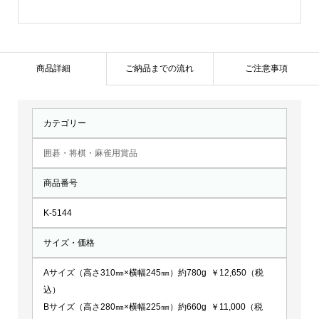
K-
5144
個
商品詳細
ご納品までの流れ
ご注意事項
カテゴリー
囲碁・将棋・麻雀用賞品
商品番号
K-5144
サイズ・価格
Aサイズ（高さ310㎜×横幅245㎜）約780g ￥12,650（税
込）
Bサイズ（高さ280㎜×横幅225㎜）約660g ￥11,000（税