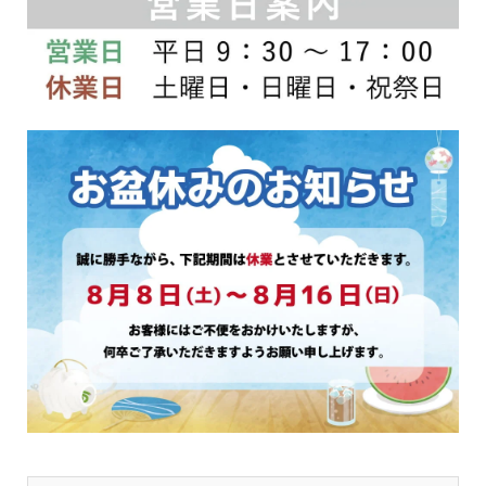
商
商
品
品
ペ
ペ
ー
ー
ジ
ジ
か
か
ら
ら
選
選
択
択
で
で
き
き
ま
ま
す
す