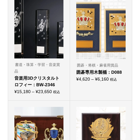
書道・珠算・学習・音楽賞
囲碁・将棋・麻雀用賞品
品
囲碁専用木製楯：D088
音楽用3Dクリスタルト
価
¥
4,620
–
¥
6,160
税込
こ
ロフィー：BW-2346
格
の
価
¥
15,180
–
¥
23,650
帯:
商
税込
こ
品
格
¥4,620
の
に
帯:
商
–
は
品
複
¥15,180
¥6,160
に
数
–
は
の
複
バ
¥23,650
数
リ
の
エ
バ
ー
リ