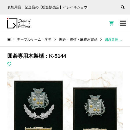
表彰用品・記念品の【総合販売店】イシイキショウ


テーブルゲーム・学習
囲碁・将棋・麻雀用賞品
囲碁専用木製楯：K-5144
囲碁専用木製楯：K-5144