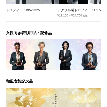
アクリル製トロフィー：L17-01
¥
18,150
–
¥
24,750
税込
女性向き表彰用品・記念品
和風表彰記念品