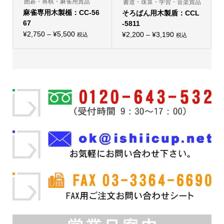
囲碁・将棋・麻雀用賞品
書道・珠算・学習・音楽賞品
ま
麻雀専用木製楯：CC-56
そろばん用木製盾：CCL
す。
オ
67
-5811
プ
価
¥
2,750
–
¥
5,500
価
シ
¥
2,200
–
¥
3,190
税込
税込
こ
こ
ョ
格
格
の
の
ン
帯:
商
帯:
商
は
品
品
商
¥2,750
¥2,200
に
に
品
–
は
–
は
ペ
複
複
ー
¥5,500
¥3,190
数
数
ジ
の
の
か
バ
バ
ら
リ
リ
選
エ
エ
択
ー
ー
で
シ
シ
き
ョ
ョ
ま
ン
ン
す
が
が
あ
あ
り
り
ま
ま
す。
す。
オ
オ
プ
プ
シ
シ
ョ
ョ
ン
ン
は
は