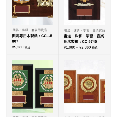
シ
エ
ョ
ー
ン
シ
が
ョ
あ
ン
り
が
ま
あ
す。
り
オ
囲碁・将棋・麻雀用賞品
書道・珠算・学習・音楽賞品
ま
プ
囲碁専用木製楯：CCL-5
書道・珠算・学習・音楽
す。
シ
オ
ョ
807
用木製楯：CC-5745
プ
ン
¥
5,280
価
シ
¥
1,980
–
¥
2,860
は
税込
税込
こ
ョ
商
格
の
ン
品
帯:
商
は
ペ
品
商
ー
¥1,980
に
品
ジ
–
は
ペ
か
複
ー
ら
¥2,860
数
ジ
選
の
か
択
バ
ら
で
リ
選
き
エ
択
ま
ー
で
す
シ
き
ョ
ま
ン
す
が
あ
り