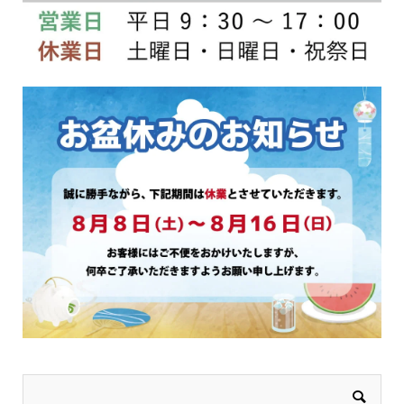
品
品
ペ
ペ
ー
ー
ジ
ジ
か
か
ら
ら
選
選
択
択
で
で
き
き
ま
ま
す
す