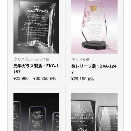
クリスタル・ガラス楯
アクリル楯
光学ガラス製盾：ZKG-1
桜レリーフ盾：ZVA-124
157
7
価
¥
23,980
–
¥
30,250
¥
29,150
税込
税込
こ
格
の
帯:
商
品
¥23,980
に
–
は
複
¥30,250
数
の
バ
リ
エ