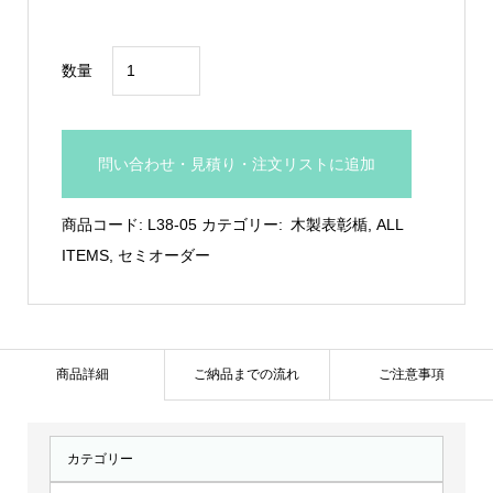
マ
数量
ー
ブ
ル
問い合わせ・見積り・注文リストに追加
柄
表
商品コード:
L38-05
カテゴリー:
木製表彰楯
,
ALL
彰
ITEMS
,
セミオーダー
板
木
製
盾：
商品詳細
ご納品までの流れ
ご注意事項
L38-
05
カテゴリー
個