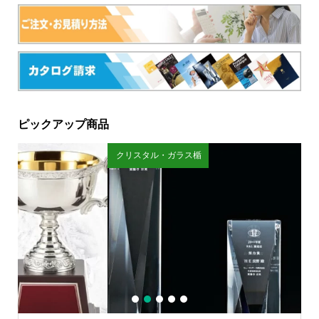
ピックアップ商品
クリスタル・ガラス楯
剣
1
2
3
4
5