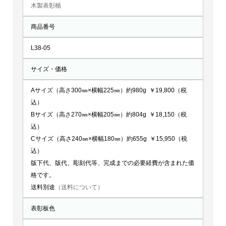
木製表彰楯
商品番号
L38-05
サイズ・価格
Aサイズ（高さ300㎜×横幅225㎜）約980g ￥19,800（税
込）
Bサイズ（高さ270㎜×横幅205㎜）約804g ￥18,150（税
込）
Cサイズ（高さ240㎜×横幅180㎜）約655g ￥15,950（税
込）
版下代、版代、彫刻代等、完成までの必要経費が含まれた価
格です。
送料別途
（送料について）
表彰板色