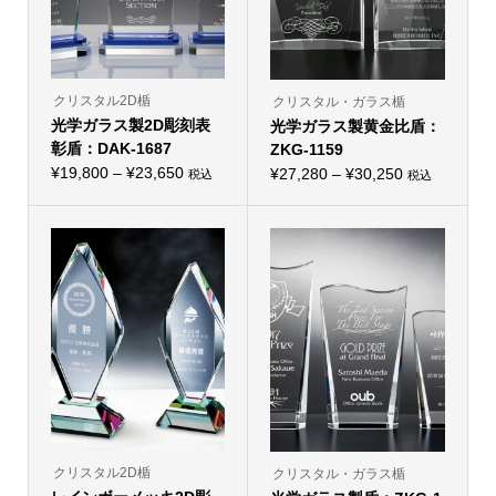
ー
シ
ョ
ン
が
あ
り
クリスタル2D楯
クリスタル・ガラス楯
ま
光学ガラス製2D彫刻表
す。
光学ガラス製黄金比盾：
オ
彰盾：DAK-1687
ZKG-1159
プ
価
シ
¥
19,800
–
¥
23,650
価
¥
27,280
–
¥
30,250
税込
税込
こ
ョ
こ
格
格
の
ン
の
帯:
商
は
帯:
商
品
商
品
¥19,800
¥27,280
に
品
に
–
は
ペ
–
は
複
ー
複
¥23,650
¥30,250
数
ジ
数
の
か
の
バ
ら
バ
リ
選
リ
エ
択
エ
ー
で
ー
シ
き
シ
ョ
ま
ョ
ン
す
ン
が
が
あ
あ
り
り
クリスタル2D楯
クリスタル・ガラス楯
ま
ま