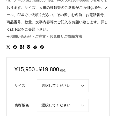
他、
メール(ok@ishiicup.net)
、
FAX(03-3364-6690)
でも承って
おります。サイズ、人形の種類等のご選択がご面倒な場合、メ
ール、FAXでご依頼ください。その際、お名前、お電話番号、
商品番号、数量、文字内容等のご記入をお願い致します。詳し
くは下記をご参照下さい。
➡お問い合わせ・ご注文・お見積りご依頼方法
価
¥
15,950
¥
19,800
–
税込
格
帯:
サイズ
¥15,950
–
¥19,800
表彰板色