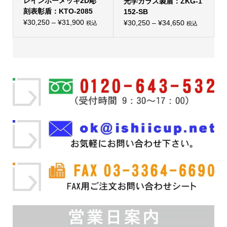
レインボーメッキ2D彫
す。
光学ガラス製盾：ZKG-1
す。
オ
オ
刻表彰盾：KTO-2085
152-SB
プ
プ
価
シ
¥
30,250
–
¥
31,900
価
シ
¥
30,250
–
¥
34,650
税込
税込
こ
ョ
こ
ョ
格
格
の
ン
の
ン
帯:
商
は
帯:
商
は
品
商
品
商
¥30,250
¥30,250
に
品
に
品
–
は
ペ
–
は
ペ
複
ー
複
ー
¥31,900
¥34,650
数
ジ
数
ジ
の
か
の
か
バ
ら
バ
ら
リ
選
リ
選
エ
択
エ
択
ー
で
ー
で
シ
き
シ
き
ョ
ま
ョ
ま
ン
す
ン
す
が
が
あ
あ
り
り
ま
ま
す。
す。
オ
オ
プ
プ
シ
シ
ョ
ョ
ン
ン
は
は
商
商