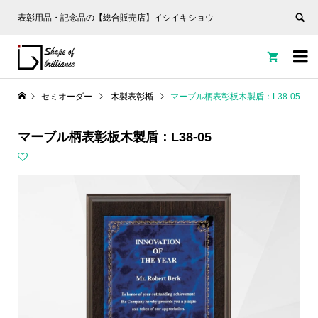
表彰用品・記念品の【総合販売店】イシイキショウ


セミオーダー
木製表彰楯
マーブル柄表彰板木製盾：L38-05
マーブル柄表彰板木製盾：L38-05