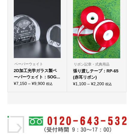
¥66,000
ペ
に
品
ー
–
は
ペ
ジ
複
ー
¥77,000
か
数
ジ
ら
の
か
選
バ
ら
択
リ
選
で
エ
択
き
ー
で
ま
シ
き
す
ョ
ま
ン
す
が
あ
り
ペーパーウェイト
リボン記章・式典用品
ま
2D加工光学ガラス製ペ
す。
張り渡しテープ：RP-65
オ
ーパーウェイト：SOG...
(赤耳リボン)
プ
価
シ
¥
7,150
–
¥
9,900
価
¥
1,100
–
¥
2,200
税込
税込
こ
ョ
こ
格
格
の
ン
の
帯:
商
は
帯:
商
品
商
品
¥7,150
¥1,100
に
品
に
–
は
ペ
–
は
複
ー
複
¥9,900
¥2,200
数
ジ
数
の
か
の
バ
ら
バ
リ
選
リ
エ
択
エ