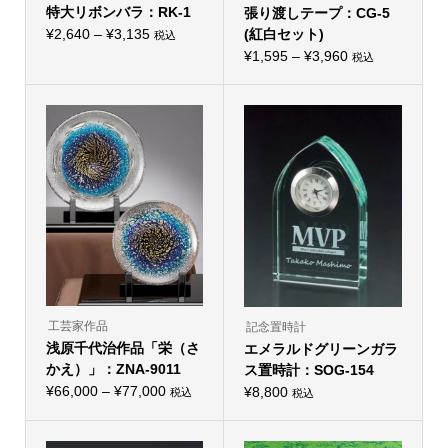
特大リボンバラ：RK-1
張り渡しテープ：CG-5
価
¥
2,640
–
¥
3,135
(紅白セット)
税込
こ
格
価
¥
1,595
–
¥
3,960
税込
の
こ
帯:
商
格
の
品
¥2,640
帯:
商
に
品
–
は
¥1,595
に
複
¥3,135
–
は
数
複
の
¥3,960
数
バ
の
リ
バ
エ
リ
ー
エ
シ
ー
ョ
シ
ン
ョ
が
ン
あ
が
り
あ
ま
り
工芸家作品
す。
記念置時計
ま
オ
浅原千代治作品「栄（さ
エメラルドグリーンガラ
す。
プ
オ
かえ）」：ZNA-9011
シ
ス置時計：SOG-154
プ
ョ
価
¥
66,000
–
¥
77,000
シ
¥
8,800
税込
税込
ン
こ
ョ
格
は
の
ン
商
帯:
商
は
品
品
商