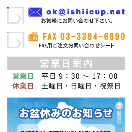
ー
で
ー
シ
き
シ
ョ
ま
ョ
ン
す
ン
が
が
あ
あ
り
り
ま
ま
す。
す。
オ
オ
プ
プ
シ
シ
ョ
ョ
ン
ン
は
は
商
商
品
品
ペ
ペ
ー
ー
ジ
ジ
か
か
ら
ら
選
選
択
択
で
で
き
き
ま
ま
す
す