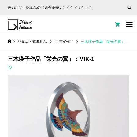
表彰用品・記念品の【総合販売店】イシイキショウ


記念品・式典用品
工芸家作品
三木瑛子作品「栄光の翼」：MIK-1
三木瑛子作品「栄光の翼」：MIK-1