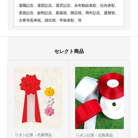
退職記念、退団記念、退官記念、永年勤続表彰、社内表彰、
受賞記念、叙勲記念、新築祝、開店祝、周年記念、還暦祝、
古希等長寿祝、就任祝、学術表彰、等
セレクト商品
リボン記章・式典用品
リボン記章・式典用品