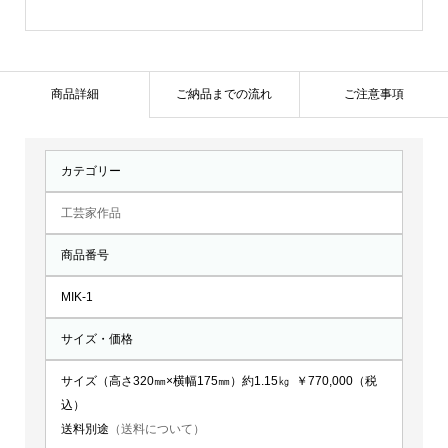
光
の
翼」：
MIK-
商品詳細
ご納品までの流れ
ご注意事項
1
個
カテゴリー
工芸家作品
商品番号
MIK-1
サイズ・価格
サイズ（高さ320㎜×横幅175㎜）約1.15㎏ ￥770,000（税
込）
送料別途
（送料について）