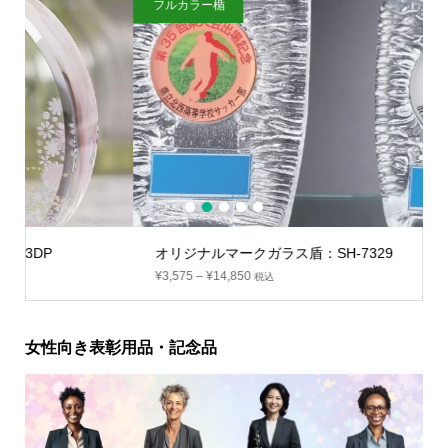
フルカラー楯
1
2
3
4
5
オリジナルマークガラス盾：SH-7329
¥
3,575
–
¥
14,850
税込
女性向き表彰用品・記念品