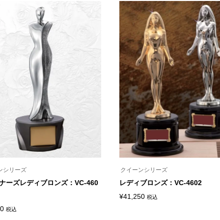
商
品
に
は
複
数
の
バ
リ
エ
ー
シ
ョ
ン
が
あ
り
ま
す。
オ
プ
シ
ンシリーズ
クイーンシリーズ
ョ
ン
ナーズレディブロンズ：VC-460
レディブロンズ：VC-4602
は
商
¥
41,250
税込
こ
品
00
税込
の
ペ
商