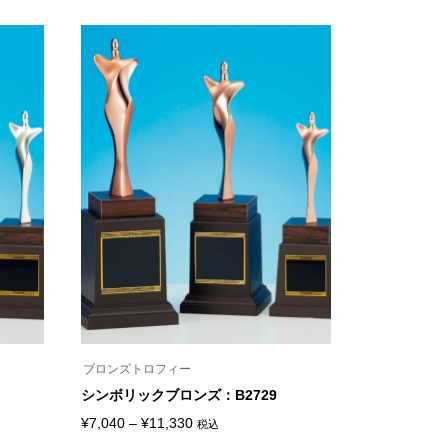
ー
帯:
品
ジ
¥159,500
に
か
は
ら
–
複
選
¥182,380
数
択
の
で
バ
き
リ
ま
エ
す
ー
シ
ョ
ン
が
あ
り
ま
す。
オ
プ
シ
ョ
ン
ブロンズトロフィー
は
シンボリックブロンズ：B2729
商
品
価
¥
7,040
–
¥
11,330
税込
ペ
こ
ー
格