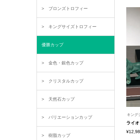
の
商
ブロンズトロフィー
品
に
は
複
キングサイズトロフィー
数
の
バ
優勝カップ
リ
エ
ー
シ
金色・銀色カップ
ョ
ン
が
クリスタルカップ
あ
り
ま
す。
天然石カップ
オ
プ
シ
キング
ョ
バリエーションカップ
ン
ライオ
は
商
¥
12,9
樹脂カップ
こ
品