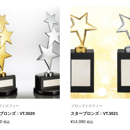
の
ペ
商
ー
帯:
帯:
品
ジ
¥12,980
¥23,100
に
か
は
ら
–
–
複
選
¥19,800
¥36,080
数
択
の
で
バ
き
リ
ま
エ
す
ー
シ
ョ
ン
が
あ
り
ま
す。
オ
プ
シ
ズトロフィー
ブロンズトロフィー
ョ
ン
ロンズ：VT.3020
スターブロンズ：VT.3021
は
商
50
¥
14,080
税込
税込
こ
品