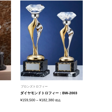
商
品
に
は
複
数
の
バ
リ
エ
ー
シ
ョ
ン
が
あ
り
ま
す。
オ
プ
シ
ブロンズトロフィー
ョ
ン
ダイヤモンドトロフィー：BW-2003
は
価
商
¥
159,500
–
¥
182,380
税込
こ
品
格
の
ペ
商