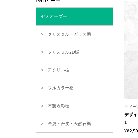
商
品
に
は
セミオーダー
複
数
の
クリスタル・ガラス楯
バ
リ
エ
ー
クリスタル2D楯
シ
ョ
ン
が
アクリル楯
あ
り
ま
フルカラー楯
す。
オ
プ
シ
木製表彰楯
クイー
ョ
ン
デザイ
は
1
商
金属・合皮・天然石楯
品
¥
82,5
ペ