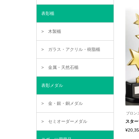
の
ペ
商
ー
品
ジ
表彰楯
に
か
は
ら
複
選
数
択
木製楯
の
で
バ
き
リ
ま
ガラス・アクリル・樹脂楯
エ
す
ー
シ
ョ
金属・天然石楯
ン
が
あ
り
表彰メダル
ま
す。
オ
金・銀・銅メダル
プ
シ
ブロン
ョ
ン
セミオーダーメダル
スターブ
は
商
¥
20,3
こ
品