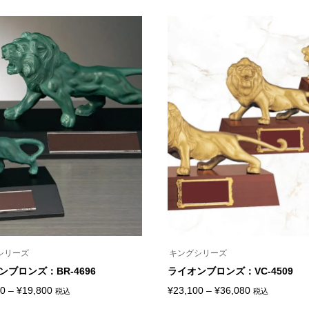
の
ジ
商
帯:
帯:
か
品
ら
¥7,040
¥7,040
に
選
は
–
–
択
複
で
¥11,330
¥11,330
数
き
の
ま
バ
す
リ
エ
ー
シ
ョ
ン
が
あ
り
ま
す。
オ
プ
シ
シリーズ
キングシリーズ
ョ
ン
ンブロンズ：BR-4696
ライオンブロンズ：VC-4509
は
価
価
商
80
–
¥
19,800
¥
23,100
–
¥
36,080
税込
税込
こ
品
格
格