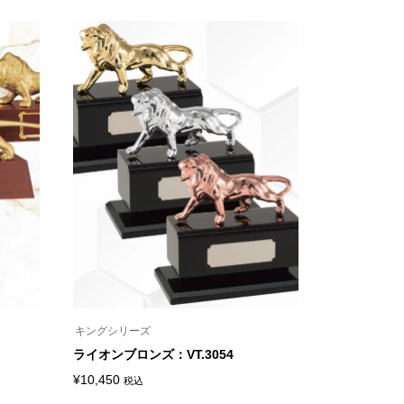
の
ジ
商
帯:
か
品
ら
¥7,040
に
選
は
–
択
複
で
¥11,330
数
き
の
ま
バ
す
リ
エ
ー
シ
ョ
ン
が
あ
り
ま
す。
オ
プ
シ
キングシリーズ
ョ
ン
ライオンブロンズ：VT.3054
は
商
¥
10,450
税込
こ
品