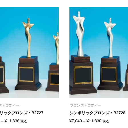
ー
品
ジ
に
か
は
ら
複
選
数
択
の
で
バ
き
リ
ま
エ
す
ー
シ
ョ
ン
が
あ
り
ま
す。
オ
プ
シ
ョ
ン
ズトロフィー
ブロンズトロフィー
は
リックブロンズ：B2727
シンボリックブロンズ：B2728
商
品
価
価
–
¥
11,330
¥
7,040
–
¥
11,330
税込
税込
ペ
こ
ー
格
格