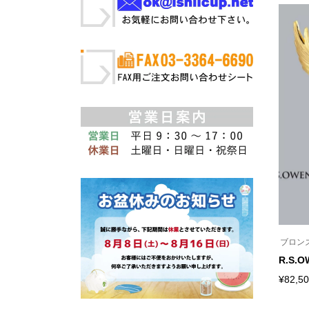
ブロン
R.S.
¥
82,5