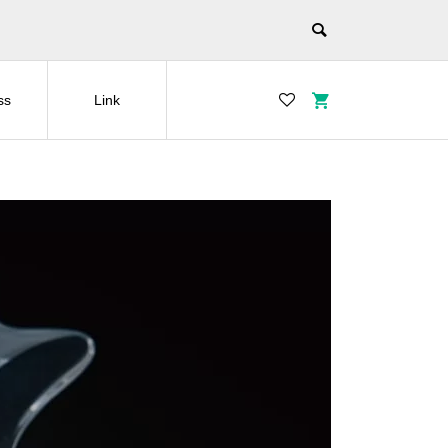
ss
Link