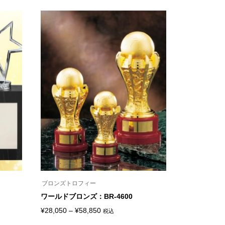
の
ペ
商
ー
品
ジ
に
か
は
ら
複
選
数
択
の
で
バ
き
リ
ま
エ
す
ー
シ
ョ
ン
が
あ
り
ま
す。
オ
プ
シ
ブロンズトロフィー
ョ
ン
ワールドブロンズ：BR-4600
は
価
商
¥
28,050
–
¥
58,850
税込
こ
品
格