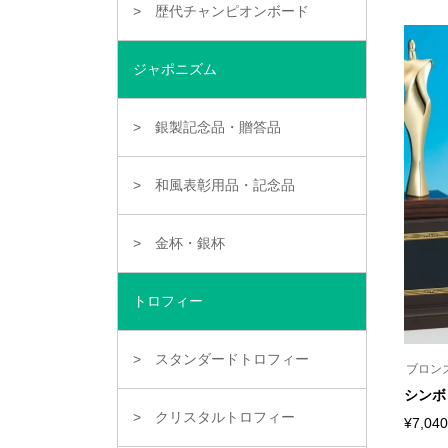
ー
歴代チャンピオンボード
ジ
か
ら
選
ジャポニズム
択
で
き
銀製記念品・贈答品
ま
す
和風表彰用品・記念品
金杯・銀杯
トロフィー
スタンダードトロフィー
ブロン
シンボ
クリスタルトロフィー
¥
7,040
こ