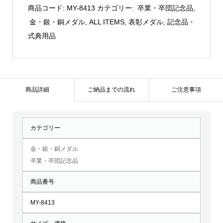
式
商品コード:
MY-8413
カテゴリー:
卒業・卒団記念品
,
キ
金・銀・銅メダル
,
ALL ITEMS
,
表彰メダル
,
記念品・
ー
式典用品
ホ
ル
ダ
ー：
商品詳細
ご納品までの流れ
ご注意事項
MY-
8413
カテゴリー
個
金・銀・銅メダル
卒業・卒団記念品
商品番号
MY-8413