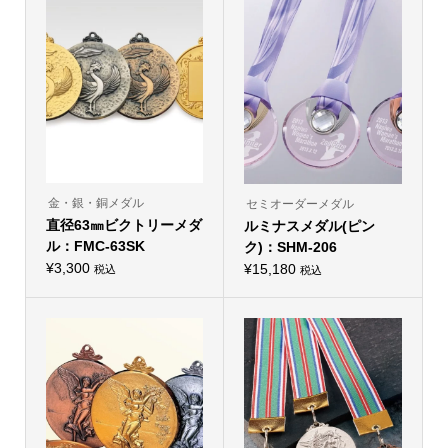
に
に
は
は
複
複
数
数
の
の
バ
バ
リ
リ
エ
エ
ー
ー
シ
シ
ョ
ョ
ン
ン
が
が
あ
あ
り
り
金・銀・銅メダル
セミオーダーメダル
ま
ま
直径63㎜ビクトリーメダ
す。
ルミナスメダル(ピン
す。
オ
オ
ル：FMC-63SK
ク)：SHM-206
プ
プ
シ
¥
3,300
シ
¥
15,180
税込
税込
こ
ョ
こ
ョ
の
ン
の
ン
商
は
商
は
品
商
品
商
に
品
に
品
は
ペ
は
ペ
複
ー
複
ー
数
ジ
数
ジ
の
か
の
か
バ
ら
バ
ら
リ
選
リ
選
エ
択
エ
択