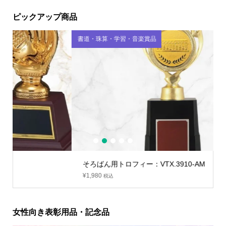
ピックアップ商品
書道・珠算・学習・音楽賞品
ス
1
2
3
4
5
そろばん用トロフィー：VTX.3910-AM
¥
1,980
税込
女性向き表彰用品・記念品