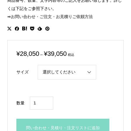
商品番号、数量、文字内容等のご記入をお願い致します。詳し
くは下記をご参照下さい。
➡お問い合わせ・ご注文・お見積りご依頼方法
価
¥
28,050
¥
39,050
–
税込
格
帯:
サイズ
¥28,050
–
¥39,050
金
数量
属
製
銀
問い合わせ・見積り・注文リストに追加