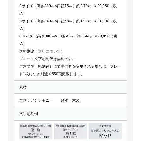
Aサイズ（高さ380㎜×口径75㎜）約2.70㎏ ￥39,050（税
込）
Bサイズ（高さ340㎜×口径68㎜）約1.99㎏ ￥31,900（税
込）
Cサイズ（高さ300㎜×口径60㎜）約1.56㎏ ￥28,050（税
込）
送料別途
（送料について）
プレート文字彫刻代は無料です。
ご注文後（彫刻後）に文字内容を変更される場合は、プレー
ト1枚につき別途￥550頂戴致します。
素材
本体：アンチモニー 台座：木製
文字彫刻例