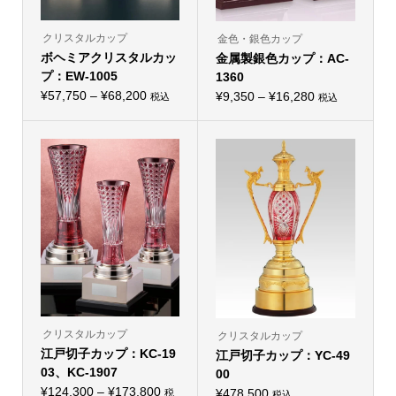
クリスタルカップ
金色・銀色カップ
ボヘミアクリスタルカッ
金属製銀色カップ：AC-
プ：EW-1005
1360
価
¥
57,750
–
¥
68,200
価
¥
9,350
–
¥
16,280
税込
税込
こ
こ
格
格
の
の
帯:
商
帯:
商
品
品
¥57,750
¥9,350
に
に
–
は
–
は
複
複
¥68,200
¥16,280
数
数
の
の
バ
バ
リ
リ
エ
エ
ー
ー
シ
シ
ョ
ョ
ン
ン
が
が
あ
あ
り
り
クリスタルカップ
クリスタルカップ
ま
ま
江戸切子カップ：KC-19
す。
江戸切子カップ：YC-49
す。
オ
オ
03、KC-1907
00
プ
プ
価
シ
¥
124,300
–
¥
173,800
シ
¥
478,500
税
税込