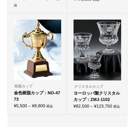
ョ
ョ
格
込
ン
ン
こ
帯:
は
は
の
商
商
¥124,300
商
品
品
品
–
ペ
ペ
に
ー
ー
¥173,800
は
ジ
ジ
複
か
か
数
ら
ら
の
選
選
バ
択
択
リ
で
で
エ
き
き
ー
ま
ま
シ
す
す
ョ
ン
が
あ
り
樹脂カップ
クリスタルカップ
ま
金色樹脂カップ：NO-47
ヨーロッパ製クリスタル
す。
オ
73
カップ：ZMJ-1102
プ
価
¥
5,500
–
¥
8,800
価
シ
¥
82,500
–
¥
123,750
税込
税込
こ
こ
ョ
格
格
の
の
ン
帯:
商
帯:
商
は
品
品
商
¥5,500
¥82,500
に
に
品
–
は
–
は
ペ