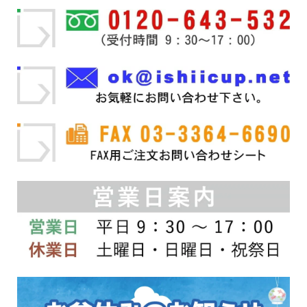
複
複
ー
¥8,800
¥123,750
数
数
ジ
の
の
か
バ
バ
ら
リ
リ
選
エ
エ
択
ー
ー
で
シ
シ
き
ョ
ョ
ま
ン
ン
す
が
が
あ
あ
り
り
ま
ま
す。
す。
オ
オ
プ
プ
シ
シ
ョ
ョ
ン
ン
は
は
商
商
品
品
ペ
ペ
ー
ー
ジ
ジ
か
か
ら
ら
選
選
択
択
で
で
き
き