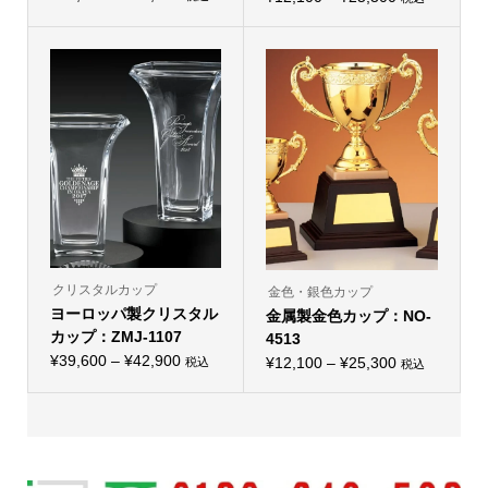
ン
こ
こ
ョ
格
は
格
の
の
ン
商
帯:
商
帯:
商
は
品
品
品
商
¥43,780
ペ
¥12,100
に
に
品
ー
–
は
–
は
ペ
ジ
複
複
ー
¥87,120
か
¥25,300
数
数
ジ
ら
の
の
か
選
バ
バ
ら
択
リ
リ
選
で
エ
エ
択
き
ー
ー
で
ま
シ
シ
き
す
ョ
ョ
ま
ン
ン
す
が
が
あ
あ
り
り
クリスタルカップ
金色・銀色カップ
ま
ま
ヨーロッパ製クリスタル
す。
金属製金色カップ：NO-
す。
オ
オ
カップ：ZMJ-1107
4513
プ
プ
価
シ
¥
39,600
–
¥
42,900
価
シ
¥
12,100
–
¥
25,300
税込
税込
こ
ョ
こ
ョ
格
格
の
ン
の
ン
帯:
商
は
帯:
商
は
品
商
品
商
¥39,600
¥12,100
に
品
に
品
–
は
ペ
–
は
ペ
複
ー
複
ー
¥42,900
¥25,300
数
ジ
数
ジ