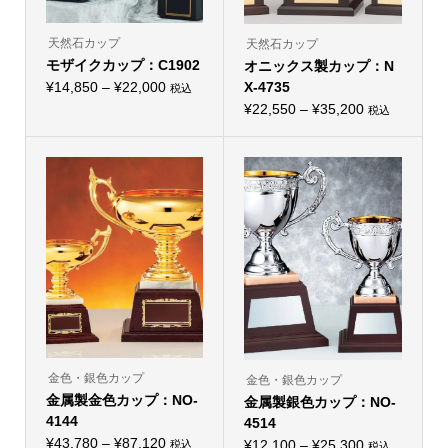
天然石カップ
天然石カップ
モザイクカップ：C1902
オニックス製カップ：N
価
¥
14,850
–
¥
22,000
X-4735
税込
こ
格
価
¥
22,550
–
¥
35,200
税込
の
こ
帯:
商
格
の
品
¥14,850
帯:
商
に
品
–
は
¥22,550
に
複
¥22,000
–
は
数
複
の
¥35,200
数
バ
の
リ
バ
エ
リ
ー
エ
シ
ー
ョ
シ
ン
ョ
が
ン
あ
が
り
あ
ま
り
金色・銀色カップ
す。
金色・銀色カップ
ま
オ
金属製金色カップ：NO-
金属製銀色カップ：NO-
す。
プ
オ
4144
シ
4514
プ
ョ
価
¥
43,780
–
¥
87,120
価
シ
¥
12,100
–
¥
25,300
税込
税込