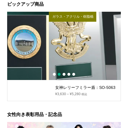
ピックアップ商品
ガラス・アクリル・樹脂楯
ク
1
2
3
4
5
女神レリーフミラー盾：SO-5063
¥
3,630
–
¥
5,280
税込
女性向き表彰用品・記念品