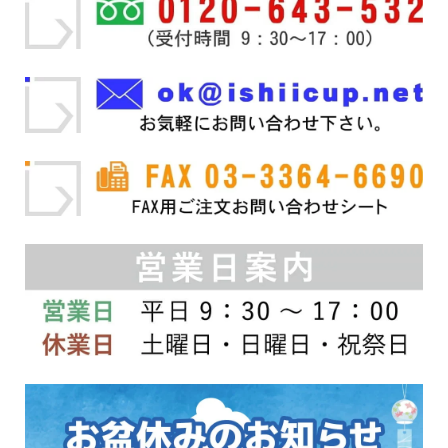
の
か
の
か
バ
ら
バ
ら
リ
選
リ
選
エ
択
エ
択
ー
で
ー
で
シ
き
シ
き
ョ
ま
ョ
ま
ン
す
ン
す
が
が
あ
あ
り
り
ま
ま
す。
す。
オ
オ
プ
プ
シ
シ
ョ
ョ
ン
ン
は
は
商
商
品
品
ペ
ペ
ー
ー
ジ
ジ
か
か
ら
ら
選
選
択
択
で
で
き
き
ま
ま
す
す