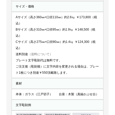
サイズ・価格
Aサイズ（高さ360㎜×口径110㎜）約2.6㎏ ￥173,800（税
込）
Bサイズ（高さ310㎜×口径95㎜）約1.9㎏ ￥148,500（税
込）
Cサイズ（高さ275㎜×口径80㎜）約1.4㎏ ￥124,300（税
込）
送料別途
（送料について）
プレート文字彫刻代は無料です。
ご注文後（彫刻後）に文字内容を変更される場合は、プレー
ト1枚につき別途￥550頂戴致します。
素材
本体：ガラス（江戸切子） 台座：木製（真鍮かぶせ台）
文字彫刻例