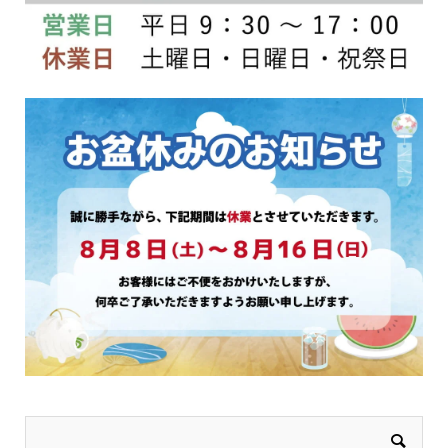
品
ー
ペ
ジ
ー
か
ジ
ら
か
選
ら
択
選
で
択
き
で
ま
き
す
ま
す