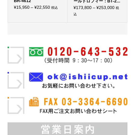
BR-4612
ールトロフィー：BT-2...
プ
価
シ
¥
15,950
–
¥
22,550
価
¥
173,800
–
¥
253,000
税込
税
こ
ョ
格
格
込
の
ン
こ
帯:
商
は
帯:
の
品
商
¥15,950
¥173,800
商
に
品
品
–
は
ペ
–
に
複
ー
¥22,550
¥253,000
は
数
ジ
複
の
か
数
バ
ら
の
リ
選
バ
エ
択
リ
ー
で
エ
シ
き
ー
ョ
ま
シ
ン
す
ョ
が
ン
あ
が
り
あ
ま
り
す。
ま
オ
す。
プ
オ
シ
プ
ョ
シ
ン
ョ
は
ン
商
は
品
商
ペ