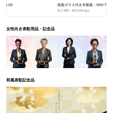
前面ガラス付き木製盾：SHV-7935
¥
17,380
–
¥
22,550
税込
女性向き表彰用品・記念品
和風表彰記念品