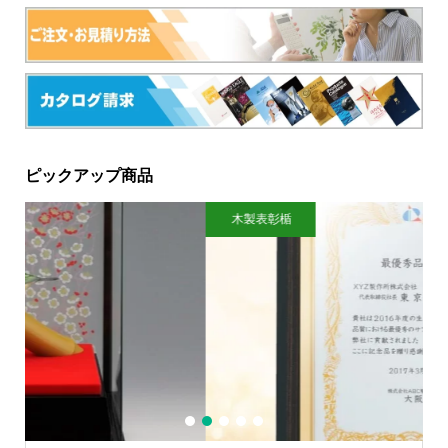
ピックアップ商品
木製表彰楯
1
2
3
4
5