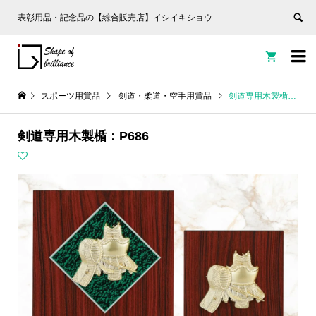
表彰用品・記念品の【総合販売店】イシイキショウ


スポーツ用賞品
剣道・柔道・空手用賞品
剣道専用木製楯：P686
剣道専用木製楯：P686