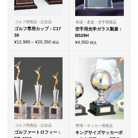
ョ
ョ
ン
ン
が
が
あ
あ
り
り
ゴルフ用賞品・記念品
剣道・柔道・空手用賞品
ま
ま
ゴルフ専用カップ：C17
す。
空手用光学ガラス製盾：
す。
オ
オ
30
B529H
プ
プ
価
シ
¥
12,980
–
¥
20,350
シ
¥
4,950
税込
税込
こ
ョ
ョ
格
の
ン
ン
帯:
商
は
は
品
商
商
¥12,980
に
品
品
–
は
ペ
ペ
複
ー
ー
¥20,350
数
ジ
ジ
の
か
か
バ
ら
ら
リ
選
選
エ
択
択
ー
で
で
シ
き
き
ョ
ま
ま
ン
す
す
が
あ
り
ゴルフ用賞品・記念品
野球・サッカー用賞品
ま
ゴルファートロフィー：
す。
キングサイズサッカーボ
オ