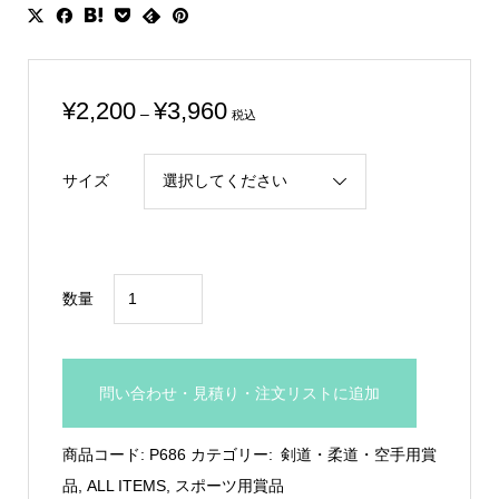
価
¥
2,200
¥
3,960
–
税込
格
帯:
サイズ
¥2,200
–
¥3,960
剣
数量
道
専
用
問い合わせ・見積り・注文リストに追加
木
製
商品コード:
P686
カテゴリー:
剣道・柔道・空手用賞
楯：
品
,
ALL ITEMS
,
スポーツ用賞品