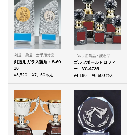
剣道・柔道・空手用賞品
ゴルフ用賞品・記念品
剣道用ガラス製盾：S-60
ゴルフボールトロフィ
18
ー：VC-4735
価
¥
3,520
–
¥
7,150
価
¥
4,180
–
¥
6,600
税込
税込
こ
こ
格
格
の
の
帯:
商
帯:
商
品
品
¥3,520
¥4,180
に
に
–
は
–
は
複
複
¥7,150
¥6,600
数
数
の
の
バ
バ
リ
リ
エ
エ
ー
ー
シ
シ