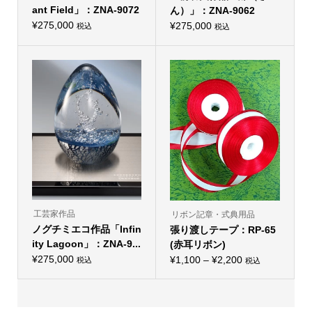
オ
ant Field」：ZNA-9072
ん）」：ZNA-9062
プ
シ
¥
275,000
¥
275,000
税込
税込
ョ
ン
は
商
品
ペ
ー
ジ
か
ら
選
択
で
き
ま
す
工芸家作品
リボン記章・式典用品
ノグチミエコ作品「Infin
張り渡しテープ：RP-65
ity Lagoon」：ZNA-9...
(赤耳リボン)
¥
275,000
価
¥
1,100
–
¥
2,200
税込
税込
こ
格
の
帯:
商
品
¥1,100
に