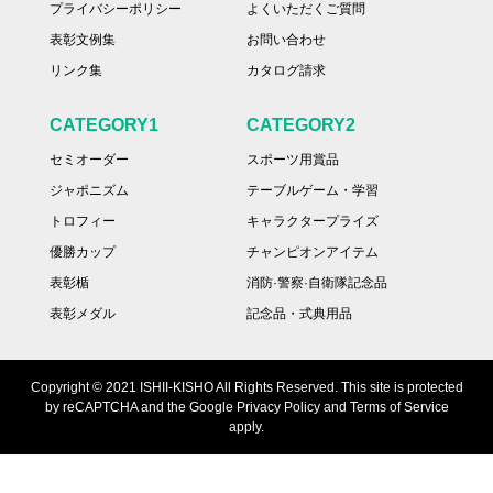
プライバシーポリシー
よくいただくご質問
表彰文例集
お問い合わせ
リンク集
カタログ請求
CATEGORY1
CATEGORY2
セミオーダー
スポーツ用賞品
ジャポニズム
テーブルゲーム・学習
トロフィー
キャラクタープライズ
優勝カップ
チャンピオンアイテム
表彰楯
消防·警察·自衛隊記念品
表彰メダル
記念品・式典用品
Copyright © 2021 ISHII-KISHO All Rights Reserved. This site is protected
by reCAPTCHA and the Google Privacy Policy and Terms of Service
apply.