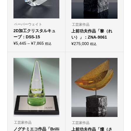
ペーパーウェイト
工芸家作品
2D加工クリスタルキュ
上前功夫作品「黎（れ
ーブ：DSS-15
い）」：ZNA-9061
価
¥
5,445
–
¥
7,865
¥
275,000
税込
税込
こ
格
の
帯:
商
品
¥5,445
に
–
は
複
¥7,865
数
の
バ
リ
エ
ー
シ
ョ
ン
が
あ
り
工芸家作品
工芸家作品
ま
ノグチミエコ作品「Brilli
す。
上前功夫作品「燦（さ