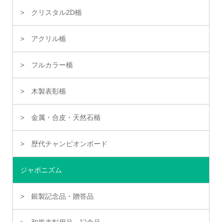
クリスタル2D楯
アクリル楯
フルカラー楯
木製表彰楯
金属・合皮・天然石楯
歴代チャンピオンボード
ジャポニズム
銀製記念品・贈答品