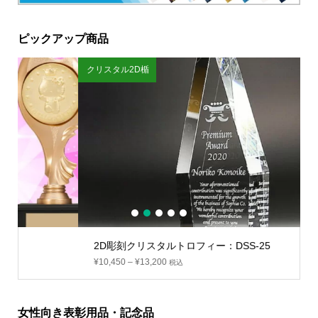
ピックアップ商品
クリスタル2D楯
1
2
3
4
5
2D彫刻クリスタルトロフィー：DSS-25
¥
10,450
–
¥
13,200
税込
女性向き表彰用品・記念品