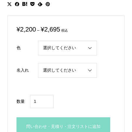
価
¥
2,200
¥
2,695
–
税込
格
帯:
色
¥2,200
–
¥2,695
名入れ
大
数量
リ
ボ
ン
問い合わせ・見積り・注文リストに追加
バ