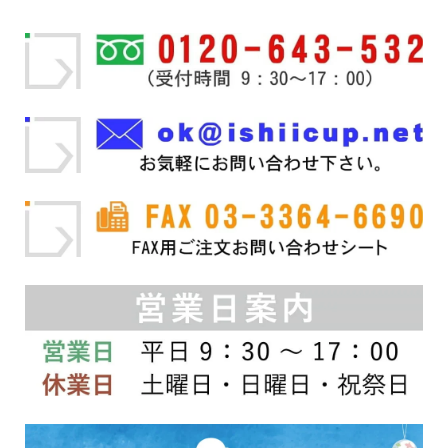
–
は
複
¥2,200
数
の
バ
リ
エ
ー
シ
ョ
ン
が
あ
り
ま
す。
オ
プ
シ
ョ
ン
は
商
品
ペ
ー
ジ
か
ら
選
択
で