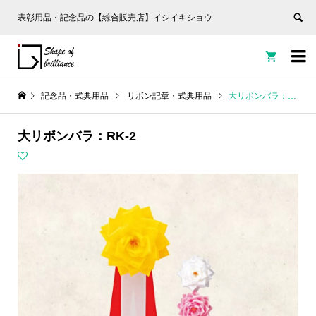
表彰用品・記念品の【総合販売店】イシイキショウ


記念品・式典用品
リボン記章・式典用品
大リボンバラ：RK-2
大リボンバラ：RK-2