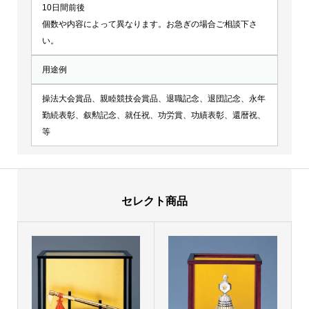
10日間前後
個数や内容によって異なります。お急ぎの場合ご相談下さ
い。
用途例
操法大会賞品、親睦競技会賞品、退職記念、退団記念、永年
勤続表彰、叙勲記念、就任祝、功労賞、功績表彰、還暦祝、
等
セレクト商品