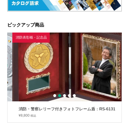
ピックアップ商品
消防表彰楯・記念品
ゴ
1
2
3
4
5
消防・警察レリーフ付きフォトフレーム盾：RS-6131
¥
8,800
税込