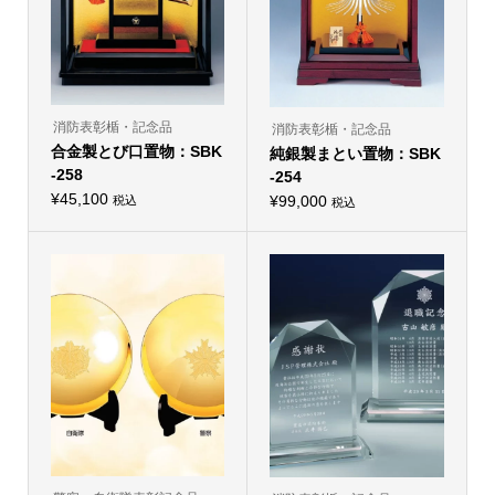
消防表彰楯・記念品
消防表彰楯・記念品
合金製とび口置物：SBK
純銀製まとい置物：SBK
-258
-254
¥
45,100
¥
99,000
税込
税込
こ
こ
の
の
商
商
品
品
に
に
は
は
複
複
数
数
の
の
バ
バ
リ
リ
エ
エ
ー
ー
シ
シ
ョ
ョ
ン
ン
が
が
あ
あ
り
り