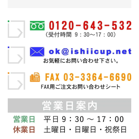
商
品
商
品
に
品
ペ
は
ペ
ー
複
ー
ジ
数
ジ
か
の
か
ら
バ
ら
選
リ
選
択
エ
択
で
ー
で
き
シ
き
ま
ョ
ま
す
ン
す
が
あ
り
ま
す。
オ
プ
シ
ョ
ン
は
商
品
ペ
ー
ジ
か
ら
選