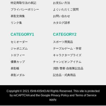
特定商取引法の表記
お支払い方法
プライバシーポリシー
よくいただくご質問
表彰文例集
お問い合わせ
リンク集
カタログ請求
CATEGORY1
CATEGORY2
セミオーダー
スポーツ用賞品
ジャポニズム
テーブルゲーム・学習
トロフィー
キャラクタープライズ
優勝カップ
チャンピオンアイテム
表彰楯
消防·警察·自衛隊記念品
表彰メダル
記念品・式典用品
Copyright © 2021 ISHII-KISHO All Rights Reserved. This site is protected
by reCAPTCHA and the Google Privacy Policy and Terms of Service
apply.