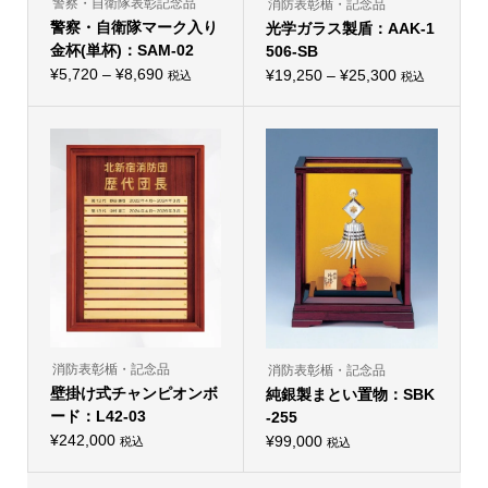
警察・自衛隊表彰記念品
消防表彰楯・記念品
ま
ま
警察・自衛隊マーク入り
す。
光学ガラス製盾：AAK-1
す。
オ
オ
金杯(単杯)：SAM-02
506-SB
プ
プ
価
シ
¥
5,720
–
¥
8,690
価
シ
¥
19,250
–
¥
25,300
税込
税込
こ
ョ
こ
ョ
格
格
の
ン
の
ン
帯:
商
は
帯:
商
は
品
商
品
商
¥5,720
¥19,250
に
品
に
品
–
は
ペ
–
は
ペ
複
ー
複
ー
¥8,690
¥25,300
数
ジ
数
ジ
の
か
の
か
バ
ら
バ
ら
リ
選
リ
選
エ
択
エ
択
ー
で
ー
で
シ
き
シ
き
ョ
ま
ョ
ま
ン
す
ン
す
が
が
あ
あ
り
り
消防表彰楯・記念品
消防表彰楯・記念品
ま
ま
壁掛け式チャンピオンボ
す。
純銀製まとい置物：SBK
す。
オ
オ
ード：L42-03
-255
プ
プ
シ
¥
242,000
シ
¥
99,000
税込
税込
ョ
こ
ョ
ン
の
ン
は
商
は