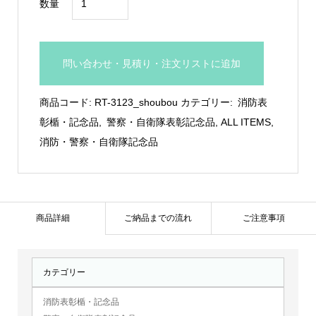
数量
防・
警
察・
問い合わせ・見積り・注文リストに追加
自
衛
商品コード:
RT-3123_shoubou
カテゴリー:
消防表
隊
彰楯・記念品
,
警察・自衛隊表彰記念品
,
ALL ITEMS
,
マ
消防・警察・自衛隊記念品
ー
ク
付
き
商品詳細
ご納品までの流れ
ご注意事項
ト
ロ
カテゴリー
フ
ィ
消防表彰楯・記念品
ー：