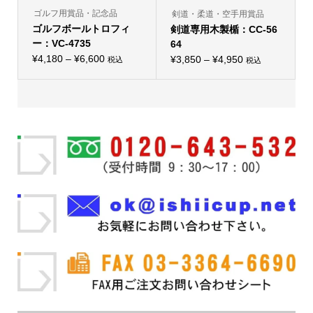
あ
り
ゴルフ用賞品・記念品
剣道・柔道・空手用賞品
ま
ゴルフボールトロフィ
剣道専用木製楯：CC-56
す。
オ
ー：VC-4735
64
プ
価
¥
4,180
–
¥
6,600
価
シ
¥
3,850
–
¥
4,950
税込
税込
こ
こ
ョ
格
格
の
の
ン
帯:
商
帯:
商
は
品
品
商
¥4,180
¥3,850
に
に
品
–
は
–
は
ペ
複
複
ー
¥6,600
¥4,950
数
数
ジ
の
の
か
バ
バ
ら
リ
リ
選
エ
エ
択
ー
ー
で
シ
シ
き
ョ
ョ
ま
ン
ン
す
が
が
あ
あ
り
り
ま
ま
す。
す。
オ
オ
プ
プ
シ
シ
ョ
ョ
ン