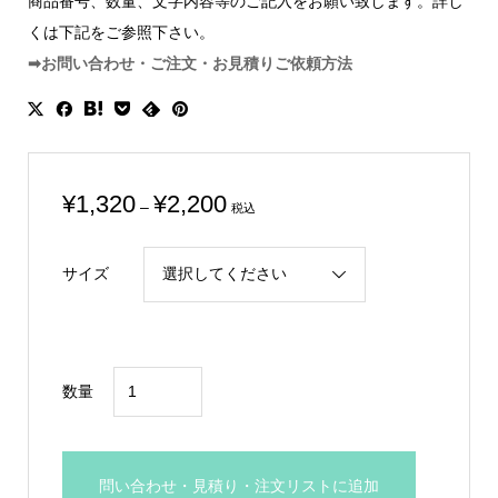
商品番号、数量、文字内容等のご記入をお願い致します。詳し
くは下記をご参照下さい。
➡お問い合わせ・ご注文・お見積りご依頼方法
価
¥
1,320
¥
2,200
–
税込
格
帯:
サイズ
¥1,320
–
¥2,200
野
数量
球
専
用
問い合わせ・見積り・注文リストに追加