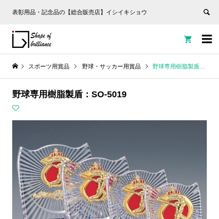
表彰用品・記念品の【総合販売店】イシイキショウ


スポーツ用賞品
野球・サッカー用賞品
野球専用樹脂製盾：SO-5019
野球専用樹脂製盾：SO-5019