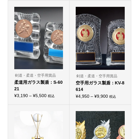
剣道・柔道・空手用賞品
剣道・柔道・空手用賞品
柔道用ガラス製盾：S-60
空手用ガラス製盾：KV-8
21
614
価
¥
3,190
–
¥
5,500
価
¥
4,950
–
¥
9,900
税込
税込
こ
こ
格
格
の
の
帯:
商
帯:
商
品
品
¥3,190
¥4,950
に
に
–
は
–
は
複
複
¥5,500
¥9,900
数
数
の
の
バ