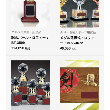
バ
リ
リ
エ
エ
ー
ー
シ
シ
ョ
ョ
ン
ン
が
が
あ
あ
り
り
ゴルフ用賞品・記念品
釣り・各種スポーツ用賞品
ま
ま
記念ボールトロフィー：
す。
メダル選択式トロフィ
す。
オ
オ
BT-3599
ー：BRZ-4672
プ
プ
シ
¥
14,850
シ
¥
6,050
税込
税込
ョ
こ
ョ
ン
の
ン
は
商
は
商
品
商
品
に
品
ペ
は
ペ
ー
複
ー
ジ
数
ジ
か
の
か
ら
バ
ら
選
リ
選
択
エ
択
で
ー
で
き
シ
き
ま
ョ
ま
す
ン
す
が