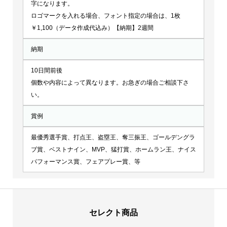
字になります。
ロゴマークを入れる場合、フォント指定の場合は、1枚
￥1,100（データ作成代込み）【納期】2週間
納期
10日間前後
個数や内容によって異なります。お急ぎの場合ご相談下さ
い。
賞例
最優秀選手賞、打点王、盗塁王、奪三振王、ゴールデングラ
ブ賞、ベストナイン、MVP、猛打賞、ホームラン王、ナイス
パフォーマンス賞、フェアプレー賞、等
セレクト商品