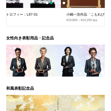
1
2
3
4
5
小嶋一浩作品「こもれび」：CC-5614
¥
19,800
–
¥
24,200
税込
女性向き表彰用品・記念品
和風表彰記念品