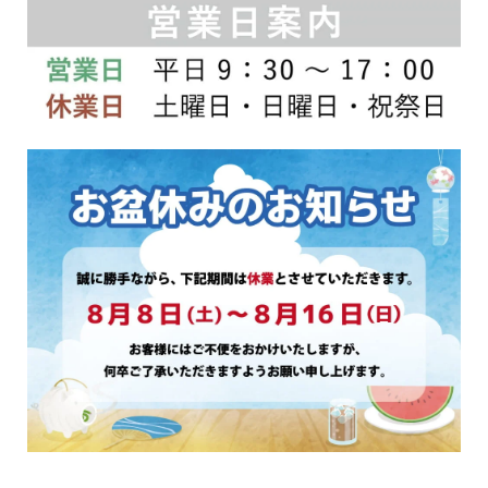
ン
は
は
商
商
品
品
ペ
ペ
ー
ー
ジ
ジ
か
か
ら
ら
選
選
択
択
で
で
き
き
ま
ま
す
す