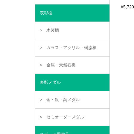
ペ
ー
¥
5,720
こ
ジ
表彰楯
の
か
商
ら
品
選
に
択
木製楯
は
で
複
き
数
ま
ガラス・アクリル・樹脂楯
の
す
バ
リ
エ
金属・天然石楯
ー
シ
ョ
表彰メダル
ン
が
あ
り
金・銀・銅メダル
ま
す。
オ
プ
セミオーダーメダル
シ
ョ
ン