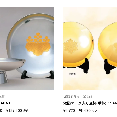
格
格
の
ペ
商
ー
帯:
帯:
品
ジ
¥215,160
¥5,830
に
か
は
ら
–
–
複
選
¥865,920
¥22,000
数
択
の
で
バ
き
リ
ま
エ
す
ー
シ
ョ
ン
が
あ
り
ま
す。
オ
プ
シ
銀杯
消防表彰楯・記念品
ョ
ン
AB-T
消防マーク入り金杯(単杯)：SAM
は
価
価
商
00
–
¥
137,500
¥
5,720
–
¥
8,690
税込
税込
こ
品
格
格