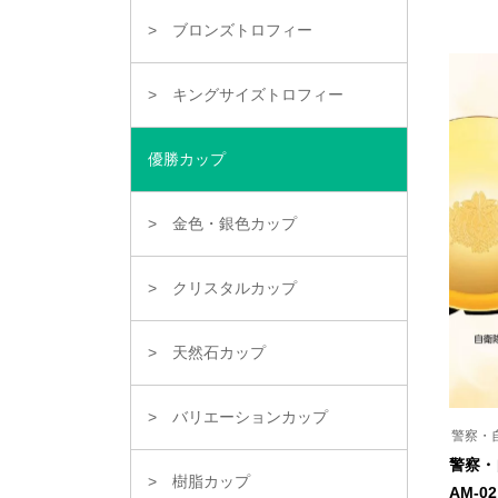
の
ペ
商
ー
ブロンズトロフィー
品
ジ
に
か
は
ら
複
キングサイズトロフィー
選
数
択
の
で
バ
き
優勝カップ
リ
ま
エ
す
ー
シ
金色・銀色カップ
ョ
ン
が
クリスタルカップ
あ
り
ま
す。
天然石カップ
オ
プ
シ
ョ
バリエーションカップ
ン
警察・
は
警察・
商
樹脂カップ
品
AM-02