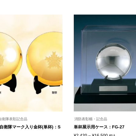
の
ペ
商
ー
帯:
帯:
品
ジ
¥47,300
¥5,720
に
か
は
ら
–
–
複
選
¥137,500
¥8,690
数
択
の
で
バ
き
リ
ま
エ
す
ー
シ
ョ
ン
が
あ
り
ま
す。
オ
プ
シ
ョ
ン
自衛隊表彰記念品
消防表彰楯・記念品
は
自衛隊マーク入り金杯(単杯)：S
単杯展示用ケース：FG-27
商
品
価
¥
2,420
–
¥
16,500
税込