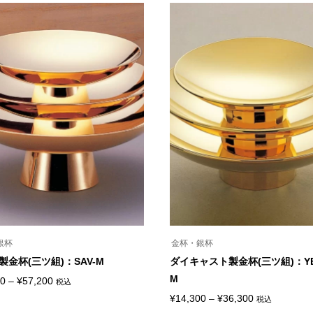
商
帯:
帯:
品
¥6,380
¥5,280
に
は
–
–
複
¥28,050
¥20,900
数
の
バ
リ
エ
ー
シ
ョ
ン
が
あ
り
ま
す。
オ
プ
シ
銀杯
金杯・銀杯
ョ
ン
製金杯(三ツ組)：SAV-M
ダイキャスト製金杯(三ツ組)：YE-
は
M
価
商
50
–
¥
57,200
税込
品
格
価
¥
14,300
–
¥
36,300
税込
ペ
こ