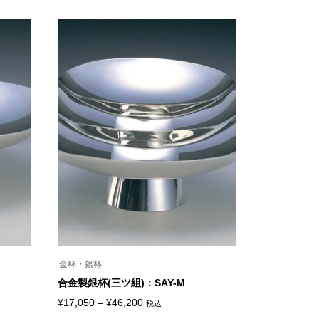
商
ー
帯:
品
ジ
¥45,540
に
か
は
ら
–
複
選
¥351,120
数
択
の
で
バ
き
リ
ま
エ
す
ー
シ
ョ
ン
が
あ
り
ま
す。
オ
プ
シ
ョ
ン
金杯・銀杯
は
合金製銀杯(三ツ組)：SAY-M
商
品
価
¥
17,050
–
¥
46,200
税込
ペ
こ