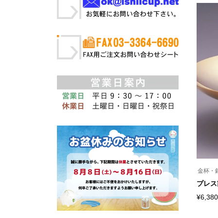
金杯・
プレス製
¥
6,380
こ
の