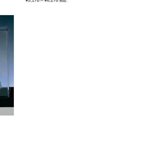
¥
5,170
–
¥
6,270
税込
ペ
こ
ー
格
の
ジ
商
帯:
か
品
ら
¥5,170
に
選
は
–
択
複
で
¥6,270
数
き
の
ま
バ
す
リ
エ
ー
シ
ョ
ン
が
あ
り
ま
す。
オ
プ
シ
ョ
ン
は
商