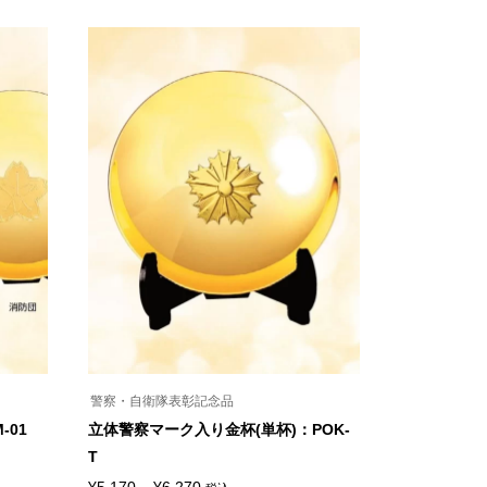
ー
格
の
ジ
商
帯:
か
品
ら
¥17,050
に
選
は
–
択
複
で
¥46,200
数
き
の
ま
バ
す
リ
エ
ー
シ
ョ
ン
が
あ
り
ま
す。
オ
プ
シ
警察・自衛隊表彰記念品
ョ
ン
-01
立体警察マーク入り金杯(単杯)：POK-
は
T
商
品
価