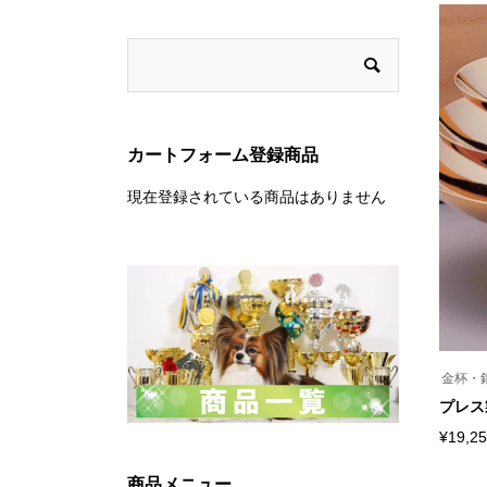
商
品
に
は
複
数
の
バ
リ
カートフォーム登録商品
エ
ー
シ
現在登録されている商品はありません
ョ
ン
が
あ
り
ま
す。
オ
プ
シ
金杯・
ョ
ン
プレス
は
商
¥
19,2
こ
品
の
ペ
商品メニュー