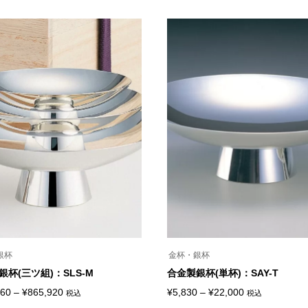
ー
帯:
格
の
ジ
商
¥19,250
帯:
か
品
ら
–
¥14,300
に
選
は
¥57,200
–
択
複
で
¥36,300
数
き
の
ま
バ
す
リ
エ
ー
シ
ョ
ン
が
あ
り
ま
す。
オ
プ
シ
銀杯
金杯・銀杯
ョ
ン
銀杯(三ツ組)：SLS-M
合金製銀杯(単杯)：SAY-T
は
価
価
商
160
–
¥
865,920
¥
5,830
–
¥
22,000
税込
税込
こ
品