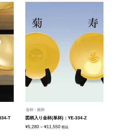
金杯・銀杯
34-T
図柄入り金杯(単杯)：YE-334-Z
価
¥
5,280
–
¥
11,550
税込
こ
格
の