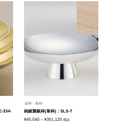
商
帯:
品
¥5,280
に
は
–
複
¥11,550
数
の
バ
リ
エ
ー
シ
ョ
ン
が
あ
り
ま
す。
オ
プ
シ
金杯・銀杯
ョ
ン
334-
純銀製銀杯(単杯)：SLS-T
は
価
商
¥
45,540
–
¥
351,120
税込
こ
品
格
の
ペ