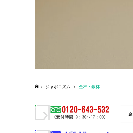
ジャポニズム
金杯・銀杯
金