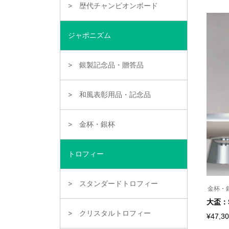
ー
の
歴代チャンピオンボード
ジ
商
か
品
ら
に
選
ジャポニズム
は
択
複
で
数
き
の
銀製記念品・贈答品
ま
バ
す
リ
エ
ー
和風表彰用品・記念品
シ
ョ
ン
金杯・銀杯
が
あ
り
ま
トロフィー
す。
オ
プ
シ
スタンダードトロフィー
金杯・
ョ
ン
大盃：S
は
クリスタルトロフィー
商
¥
47,3
こ
品