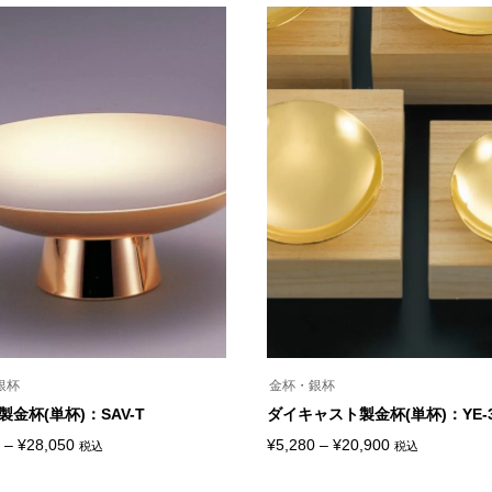
銀杯
金杯・銀杯
金杯(単杯)：SAV-T
ダイキャスト製金杯(単杯)：YE-3
価
価
–
¥
28,050
¥
5,280
–
¥
20,900
税込
税込
こ
格
格
の