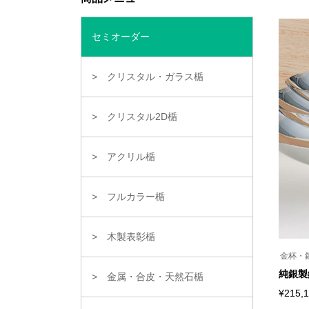
商
ー
品
ジ
に
か
は
ら
セミオーダー
複
選
数
択
の
で
クリスタル・ガラス楯
バ
き
リ
ま
エ
す
ー
クリスタル2D楯
シ
ョ
ン
が
アクリル楯
あ
り
ま
フルカラー楯
す。
オ
プ
シ
木製表彰楯
ョ
ン
金杯・
は
純銀製
商
金属・合皮・天然石楯
品
¥
215,
ペ
こ