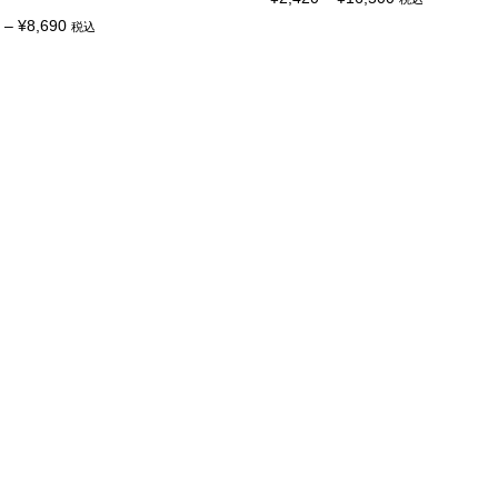
ペ
こ
ー
価
格
–
¥
8,690
税込
の
ジ
商
格
帯:
か
品
ら
帯:
¥2,420
に
選
は
¥5,720
–
択
複
で
–
¥16,500
数
き
の
¥8,690
ま
バ
す
リ
エ
ー
シ
ョ
ン
が
あ
り
ま
す。
オ
プ
シ
ョ
ン
は
商