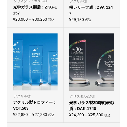
クリスタル・ガラス楯
アクリル楯
ま
ま
光学ガラス製盾：ZKG-1
す。
桜レリーフ盾：ZVA-124
す。
オ
オ
157
7
プ
プ
価
シ
¥
23,980
–
¥
30,250
シ
¥
29,150
税込
税込
こ
ョ
ョ
格
の
ン
ン
帯:
商
は
は
品
商
商
¥23,980
に
品
品
–
は
ペ
ペ
複
ー
ー
¥30,250
数
ジ
ジ
の
か
か
バ
ら
ら
リ
選
選
エ
択
択
ー
で
で
シ
き
き
ョ
ま
ま
ン
す
す
が
あ
り
アクリル楯
クリスタル2D楯
ま
アクリル製トロフィー：
す。
光学ガラス製2D彫刻表彰
オ
VOT.503
盾：DAK-1746
プ
価
シ
¥
22,880
–
¥
27,280
価
¥
24,200
–
¥
25,300
税込
税込
こ
ョ
こ
格
格
の
ン
の
帯:
商
は
帯:
商