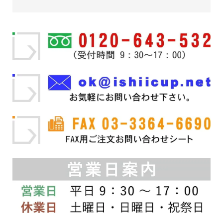
品
商
品
¥22,880
¥24,200
に
品
に
–
は
ペ
–
は
複
ー
複
¥27,280
¥25,300
数
ジ
数
の
か
の
バ
ら
バ
リ
選
リ
エ
択
エ
ー
で
ー
シ
き
シ
ョ
ま
ョ
ン
す
ン
が
が
あ
あ
り
り
ま
ま
す。
す。
オ
オ
プ
プ
シ
シ
ョ
ョ
ン
ン
は
は
商
商
品
品
ペ
ペ
ー
ー
ジ
ジ
か
か
ら
ら
選
選