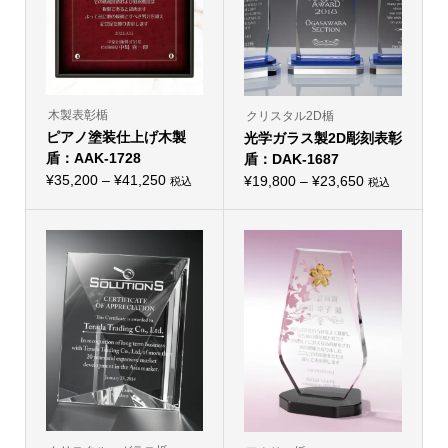
木製表彰楯
クリスタル2D楯
ピアノ塗装仕上げ木製
光学ガラス製2D彫刻表彰
盾：AAK-1728
盾：DAK-1687
価
¥
35,200
–
¥
41,250
価
¥
19,800
–
¥
23,650
税込
税込
こ
こ
格
格
の
の
帯:
商
帯:
商
品
品
¥35,200
¥19,800
に
に
–
は
–
は
複
複
¥41,250
¥23,650
数
数
の
の
バ
バ
リ
リ
エ
エ
ー
ー
シ
シ
ョ
ョ
ン
ン
が
が
あ
あ
り
り