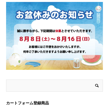
択
択
で
で
き
き
ま
ま
す
す
カートフォーム登録商品