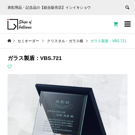
表彰用品・記念品の【総合販売店】イシイキショウ


セミオーダー
クリスタル・ガラス楯
ガラス製盾：VBS.721
ガラス製盾：VBS.721