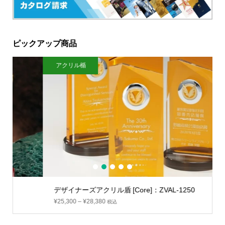
ピックアップ商品
アクリル楯
1
2
3
4
5
デザイナーズアクリル盾 [Core]：ZVAL-1250
¥
25,300
–
¥
28,380
税込