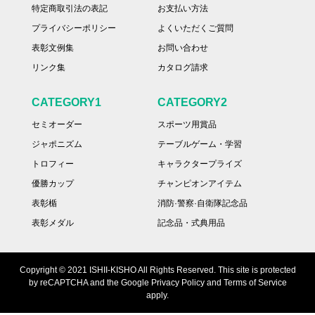
特定商取引法の表記
お支払い方法
プライバシーポリシー
よくいただくご質問
表彰文例集
お問い合わせ
リンク集
カタログ請求
CATEGORY1
CATEGORY2
セミオーダー
スポーツ用賞品
ジャポニズム
テーブルゲーム・学習
トロフィー
キャラクタープライズ
優勝カップ
チャンピオンアイテム
表彰楯
消防·警察·自衛隊記念品
表彰メダル
記念品・式典用品
Copyright © 2021 ISHII-KISHO All Rights Reserved. This site is protected
by reCAPTCHA and the Google Privacy Policy and Terms of Service
apply.