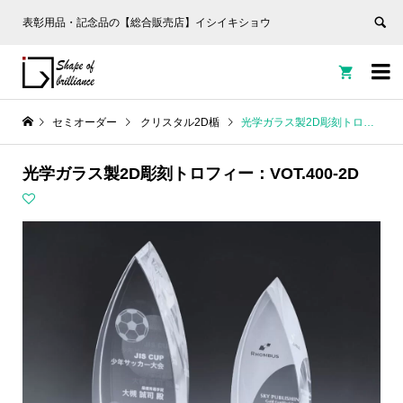
表彰用品・記念品の【総合販売店】イシイキショウ


セミオーダー
クリスタル2D楯
光学ガラス製2D彫刻トロフィー：VOT.400-2D
光学ガラス製2D彫刻トロフィー：VOT.400-2D