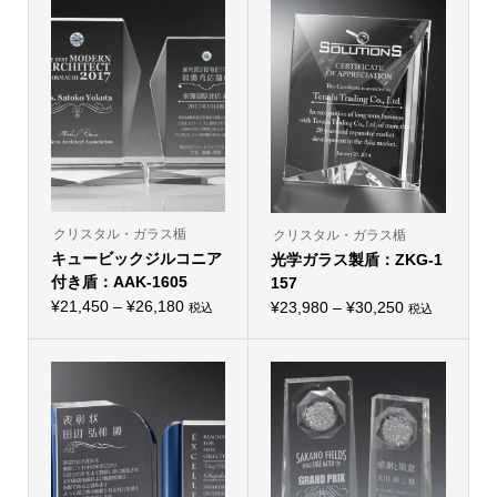
クリスタル・ガラス楯
クリスタル・ガラス楯
キュービックジルコニア
光学ガラス製盾：ZKG-1
付き盾：AAK-1605
157
価
¥
21,450
–
¥
26,180
価
¥
23,980
–
¥
30,250
税込
税込
こ
こ
格
格
の
の
帯:
商
帯:
商
品
品
¥21,450
¥23,980
に
に
–
は
–
は
複
複
¥26,180
¥30,250
数
数
の
の
バ
バ
リ
リ
エ
エ