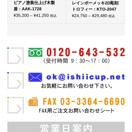
ピアノ塗装仕上げ木製
す。
レインボーメッキ2D彫刻
す。
オ
オ
盾：AAK-1728
トロフィー：KTO-2047
プ
プ
価
シ
¥
35,200
–
¥
41,250
価
シ
¥
24,750
–
¥
29,480
税込
税込
こ
ョ
こ
ョ
格
格
の
ン
の
ン
帯:
商
は
帯:
商
は
品
商
品
商
¥35,200
¥24,750
に
品
に
品
–
は
ペ
–
は
ペ
複
ー
複
ー
¥41,250
¥29,480
数
ジ
数
ジ
の
か
の
か
バ
ら
バ
ら
リ
選
リ
選
エ
択
エ
択
ー
で
ー
で
シ
き
シ
き
ョ
ま
ョ
ま
ン
す
ン
す
が
が
あ
あ
り
り
ま
ま
す。
す。
オ
オ
プ
プ
シ
シ
ョ
ョ
ン
ン
は
は
商
商