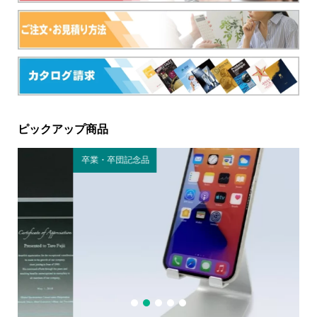
ピックアップ商品
卒業・卒団記念品
キ
1
2
3
4
5