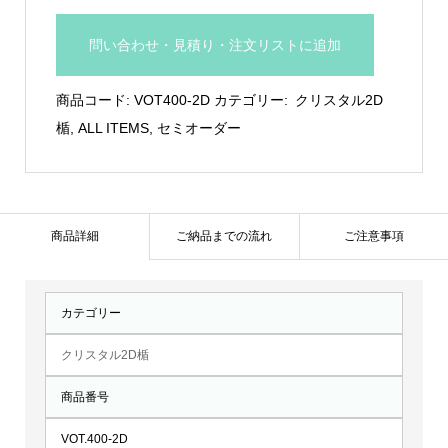
ガ
ラ
問い合わせ・見積り・注文リストに追加
ス
製
商品コード:
VOT400-2D
カテゴリー:
クリスタル2D
2D
楯
,
ALL ITEMS
,
セミオーダー
彫
刻
ト
ロ
商品詳細
ご納品までの流れ
ご注意事項
フ
ィ
カテゴリー
ー：
VOT.400-
クリスタル2D楯
2D
商品番号
個
VOT.400-2D