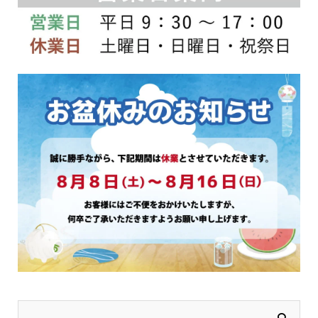
品
品
ペ
ペ
ー
ー
ジ
ジ
か
か
ら
ら
選
選
択
択
で
で
き
き
ま
ま
す
す