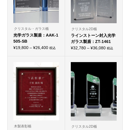
ー
ー
シ
シ
ョ
ョ
ン
ン
が
が
あ
あ
り
り
クリスタル・ガラス楯
クリスタル2D楯
ま
ま
光学ガラス製盾：AAK-1
す。
ラインストーン封入光学
す。
オ
オ
505-SB
ガラス製盾：ZT-1461
プ
プ
価
シ
¥
19,800
–
¥
26,400
価
シ
¥
32,780
–
¥
36,080
税込
税込
こ
ョ
こ
ョ
格
格
の
ン
の
ン
帯:
商
は
帯:
商
は
品
商
品
商
¥19,800
¥32,780
に
品
に
品
–
は
ペ
–
は
ペ
複
ー
複
ー
¥26,400
¥36,080
数
ジ
数
ジ
の
か
の
か
バ
ら
バ
ら
リ
選
リ
選
エ
択
エ
択
ー
で
ー
で
シ
き
シ
き
ョ
ま
ョ
ま
ン
す
ン
す
が
が
あ
あ
り
り
木製表彰楯
クリスタル2D楯
ま
ま