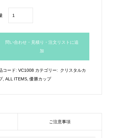
¥39,600
江
量
戸
硝
子
問い合わせ・見積り・注文リストに追
カ
加
ッ
プ：
品コード:
VC1008
カテゴリー:
クリスタルカ
VC.1008
プ
,
ALL ITEMS
,
優勝カップ
個
ご注意事項