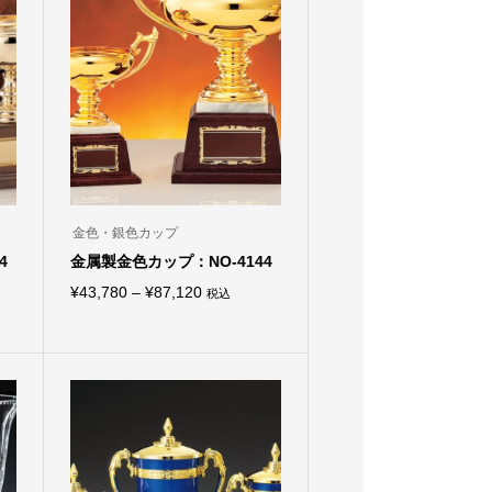
金色・銀色カップ
4
金属製金色カップ：NO-4144
価
¥
43,780
–
¥
87,120
税込
こ
格
の
商
帯:
品
0
¥43,780
に
は
–
複
50
¥87,120
数
の
バ
リ