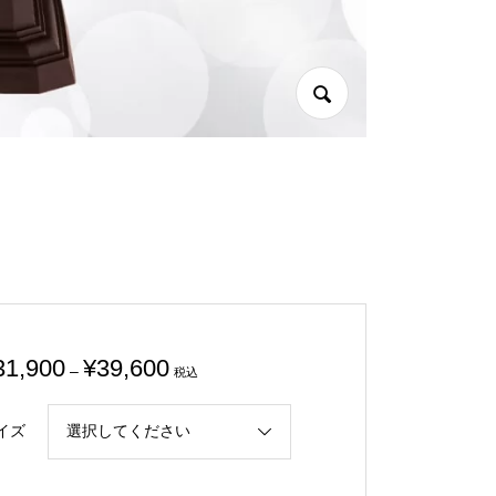
価
31,900
¥
39,600
–
税込
格
帯:
イズ
¥31,900
–