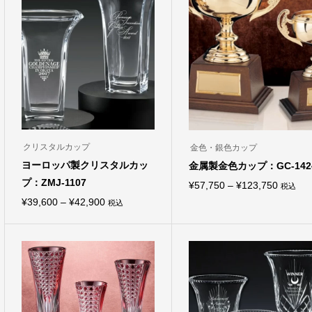
クリスタルカップ
金色・銀色カップ
ヨーロッパ製クリスタルカッ
金属製金色カップ：GC-142
プ：ZMJ-1107
価
¥
57,750
–
¥
123,750
税込
こ
価
¥
39,600
–
¥
42,900
格
税込
の
こ
商
格
帯:
の
品
商
帯:
¥57,75
に
品
は
¥39,600
–
に
複
は
–
¥123,7
数
複
の
¥42,900
数
バ
の
リ
バ