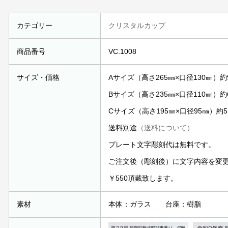
カテゴリー
クリスタルカップ
商品番号
VC.1008
サイズ・価格
Aサイズ（高さ265㎜×口径130㎜）約9
Bサイズ（高さ235㎜×口径110㎜）約6
Cサイズ（高さ195㎜×口径95㎜）約51
送料別途
（送料について）
プレート文字彫刻代は無料です。
ご注文後（彫刻後）に文字内容を変
￥550頂戴致します。
素材
本体：ガラス 台座：樹脂