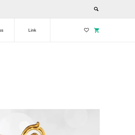
ss
Link