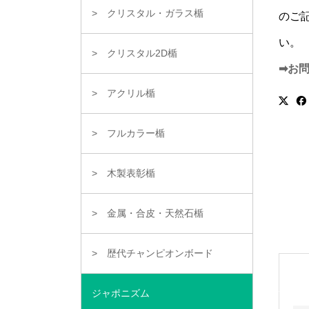
クリスタル・ガラス楯
のご
い。
クリスタル2D楯
➡お
アクリル楯
フルカラー楯
木製表彰楯
金属・合皮・天然石楯
歴代チャンピオンボード
ジャポニズム