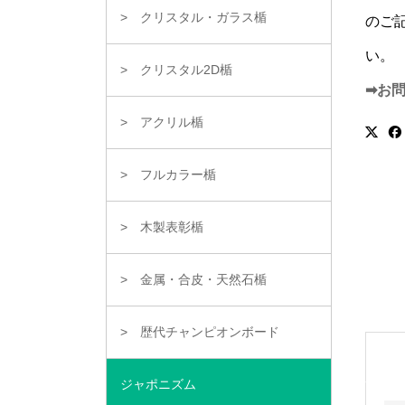
クリスタル・ガラス楯
のご
い。
クリスタル2D楯
➡お
アクリル楯
フルカラー楯
木製表彰楯
金属・合皮・天然石楯
歴代チャンピオンボード
ジャポニズム