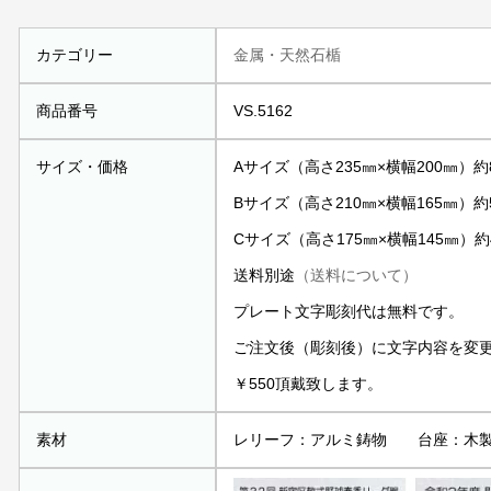
カテゴリー
金属・天然石楯
商品番号
VS.5162
サイズ・価格
Aサイズ（高さ235㎜×横幅200㎜）約8
Bサイズ（高さ210㎜×横幅165㎜）約5
Cサイズ（高さ175㎜×横幅145㎜）約4
送料別途
（送料について）
プレート文字彫刻代は無料です。
ご注文後（彫刻後）に文字内容を変
￥550頂戴致します。
素材
レリーフ：アルミ鋳物 台座：木