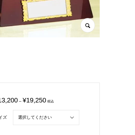
価
13,200
¥
19,250
–
税込
格
帯:
イズ
¥13,200
–