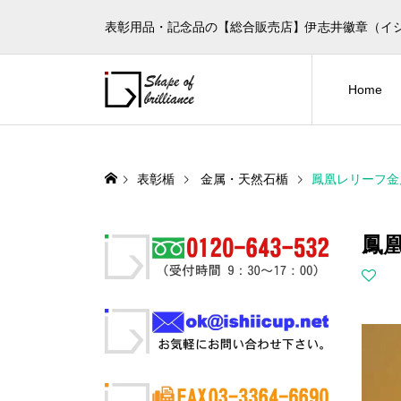
表彰用品・記念品の【総合販売店】伊志井徽章（イ
Home
表彰楯
金属・天然石楯
鳳凰レリーフ金属
鳳凰