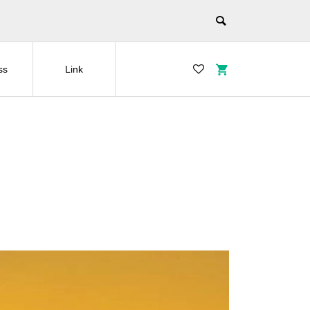
ss
Link