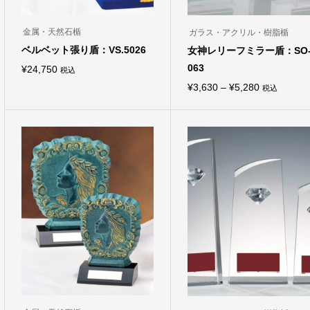
金属・天然石楯
ガラス・アクリル・樹脂楯
ベルベット張り盾：VS.5026
女神レリーフミラー盾：SO-
063
¥
24,750
税込
こ
価
¥
3,630
–
¥
5,280
税込
の
こ
商
格
の
品
商
帯:
に
品
は
¥3,630
に
複
は
–
数
複
の
¥5,280
数
バ
の
リ
バ
エ
リ
ー
エ
シ
ー
ョ
シ
ン
ョ
が
ン
あ
が
り
あ
ま
り
す。
ま