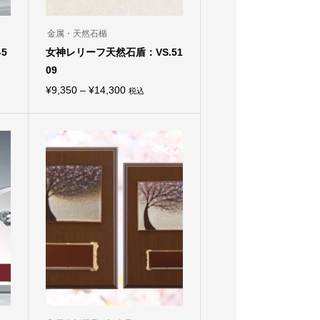
金属・天然石楯
5
女神レリーフ天然石盾：VS.51
09
価
¥
9,350
–
¥
14,300
税込
こ
格
の
商
帯:
品
¥9,350
に
は
–
複
¥14,300
数
の
バ
リ
エ
ー
シ
ョ
ン
が
あ
り
ま