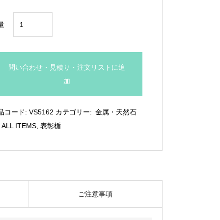
¥19,250
鳳
量
凰
レ
リ
問い合わせ・見積り・注文リストに追
ー
加
フ
金
品コード:
VS5162
カテゴリー:
金属・天然石
属
,
ALL ITEMS
,
表彰楯
盾：
VS.5162
個
ご注意事項