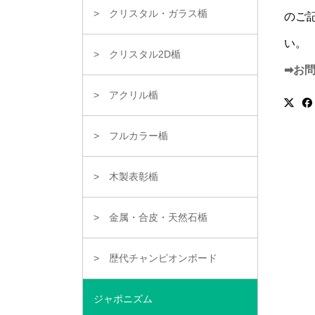
クリスタル・ガラス楯
のご
い。
クリスタル2D楯
➡お
アクリル楯
フルカラー楯
木製表彰楯
金属・合皮・天然石楯
歴代チャンピオンボード
ジャポニズム