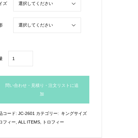
イズ
¥143,000
形
2.5
量
㍍
超
ト
問い合わせ・見積り・注文リストに追
ロ
加
フ
ィ
品コード:
JC-2601
カテゴリー:
キングサイズ
ー：
ロフィー
,
ALL ITEMS
,
トロフィー
JC-
2601