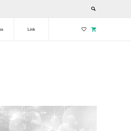
ss
Link