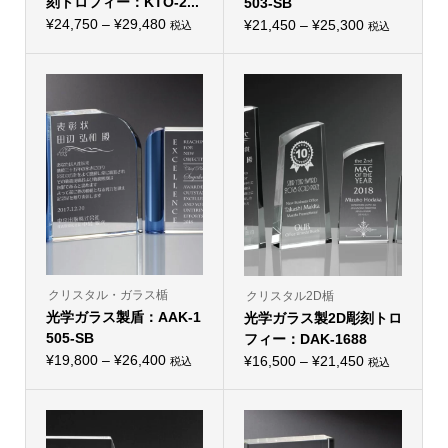
刻トロフィー：KTO-2...
503-SB
価
¥
24,750
–
¥
29,480
価
¥
21,450
–
¥
25,300
税込
税込
こ
こ
格
格
の
の
帯:
商
帯:
商
品
品
¥24,750
¥21,450
に
に
–
は
–
は
複
複
¥29,480
¥25,300
数
数
の
の
バ
バ
リ
リ
エ
エ
ー
ー
シ
シ
ョ
ョ
ン
ン
が
が
あ
あ
り
り
クリスタル・ガラス楯
クリスタル2D楯
ま
ま
光学ガラス製盾：AAK-1
す。
光学ガラス製2D彫刻トロ
す。
オ
オ
505-SB
フィー：DAK-1688
プ
プ
価
シ
¥
19,800
–
¥
26,400
価
シ
¥
16,500
–
¥
21,450
税込
税込
こ
ョ
こ
ョ
格
格
の
ン
の
ン
帯:
商
は
帯:
商
は
品
商
品
商
¥19,800
¥16,500
に
品
に
品
–
は
ペ
–
は
ペ