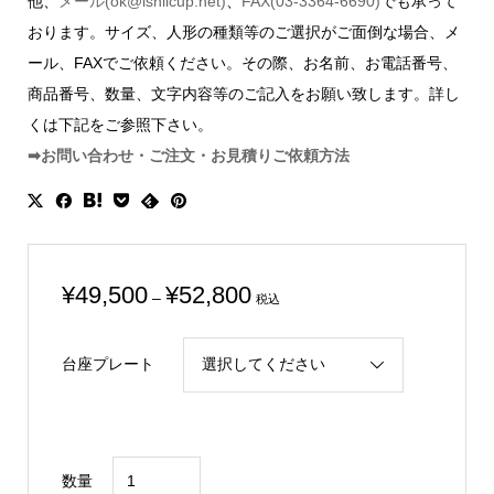
他、
メール(ok@ishiicup.net)
、
FAX(03-3364-6690)
でも承って
おります。サイズ、人形の種類等のご選択がご面倒な場合、メ
ール、FAXでご依頼ください。その際、お名前、お電話番号、
商品番号、数量、文字内容等のご記入をお願い致します。詳し
くは下記をご参照下さい。
➡お問い合わせ・ご注文・お見積りご依頼方法
価
¥
49,500
¥
52,800
–
税込
格
帯:
台座プレート
¥49,500
–
¥52,800
オ
数量