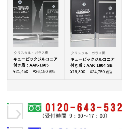
複
ー
複
ー
¥26,400
¥21,450
数
ジ
数
ジ
の
か
の
か
バ
ら
バ
ら
リ
選
リ
選
エ
択
エ
択
ー
で
ー
で
シ
き
シ
き
ョ
ま
ョ
ま
ン
す
ン
す
が
が
あ
あ
り
り
クリスタル・ガラス楯
クリスタル・ガラス楯
ま
ま
キュービックジルコニア
す。
キュービックジルコニア
す。
オ
オ
付き盾：AAK-1605
付き盾：AAK-1604-SB
プ
プ
価
シ
¥
21,450
–
¥
26,180
価
シ
¥
19,800
–
¥
24,750
税込
税込
こ
ョ
こ
ョ
格
格
の
ン
の
ン
帯:
商
は
帯:
商
は
品
商
品
商
¥21,450
¥19,800
に
品
に
品
–
は
ペ
–
は
ペ
複
ー
複
ー
¥26,180
¥24,750
数
ジ
数
ジ
の
か
の
か
バ
ら
バ
ら
リ
選
リ
選
エ
択
エ
択
ー
で
ー
で
シ
き
シ
き