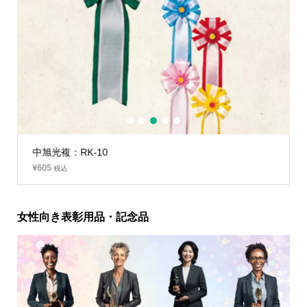
1
2
3
4
5
中旭光複：RK-10
¥
605
税込
女性向き表彰用品・記念品