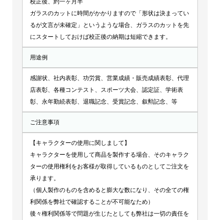
校正後、約一ヶ月半
ガラスのカットに時間がかかりますので「形状は決まってい
るが文言が未確定」というような場合、ガラスのカットを先
にスタートしておけば校正後の納期は短縮できます。
用途例
感謝状、社内表彰、功労賞、営業成績・販売成績表彰、代理
店表彰、各種コンテスト、スポーツ大会、認定証、学術表
彰、永年勤続表彰、退職記念、受賞記念、叙勲記念、等
ご注意事項
【キャラクターの使用に関しまして】
キャラクターを使用して商品を製作する場合、そのキャラク
ターの使用権利をお客様が取得しているものとしてご注文を
承ります。
（個人製作のものを含めると膨大な数になり、その全ての権
利関係を弊社で確認することが不可能なため）
後々権利関係等で問題が生じたとしても弊社は一切の責任を