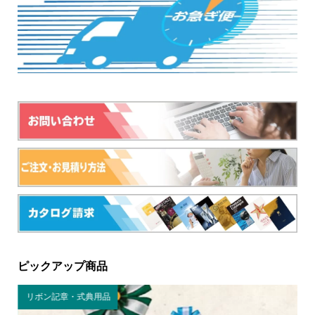
ピックアップ商品
リボン記章・式典用品
書