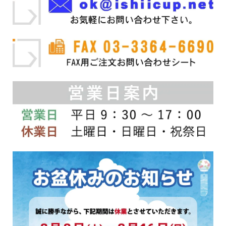
ョ
ま
ョ
ま
ン
す
ン
す
が
が
あ
あ
り
り
ま
ま
す。
す。
オ
オ
プ
プ
シ
シ
ョ
ョ
ン
ン
は
は
商
商
品
品
ペ
ペ
ー
ー
ジ
ジ
か
か
ら
ら
選
選
択
択
で
で
き
き
ま
ま
す
す