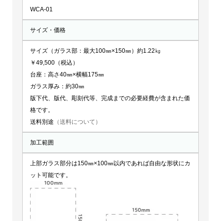
WCA-
WCA-01
01
サイズ・価格
個
サイズ（ガラス部：最大100㎜×150㎜）約1.22㎏
￥49,500（税込）
台座：高さ40㎜×横幅175㎜
ガラス厚み：約30㎜
版下代、版代、彫刻代等、完成までの必要経費が含まれた価
格です。
送料別途
（送料について）
加工範囲
上部ガラス部分は150㎜×100㎜以内であれば自由な形状にカ
ット可能です。