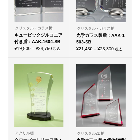
ー
ー
シ
シ
ョ
ョ
ン
ン
が
が
あ
あ
り
り
クリスタル・ガラス楯
クリスタル・ガラス楯
ま
ま
キュービックジルコニア
す。
光学ガラス製盾：AAK-1
す。
オ
オ
付き盾：AAK-1604-SB
503-SB
プ
プ
価
シ
¥
19,800
–
¥
24,750
価
シ
¥
21,450
–
¥
25,300
税込
税込
こ
ョ
こ
ョ
格
格
の
ン
の
ン
帯:
商
は
帯:
商
は
品
商
品
商
¥19,800
¥21,450
に
品
に
品
–
は
ペ
–
は
ペ
複
ー
複
ー
¥24,750
¥25,300
数
ジ
数
ジ
の
か
の
か
バ
ら
バ
ら
リ
選
リ
選
エ
択
エ
択
ー
で
ー
で
シ
き
シ
き
ョ
ま
ョ
ま
ン
す
ン
す
が
が
あ
あ
り
り
アクリル楯
クリスタル2D楯
ま
ま
クローバーレリーフ盾：