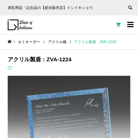
表彰用品・記念品の【総合販売店】イシイキショウ


セミオーダー
アクリル楯
アクリル製盾：ZVA-1224
アクリル製盾：ZVA-1224