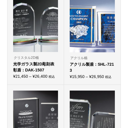
クリスタル2D楯
アクリル楯
光学ガラス製2D彫刻表
アクリル製盾：SHL-721
彰盾：DAK-1507
3
価
¥
21,450
–
¥
26,400
価
¥
15,950
–
¥
26,950
税込
税込
こ
こ
格
格
の
の
帯:
商
帯:
商
品
品
¥21,450
¥15,950
に
に
–
は
–
は
複
複
¥26,400
¥26,950
数
数
の
の
バ
バ
リ
リ
エ
エ