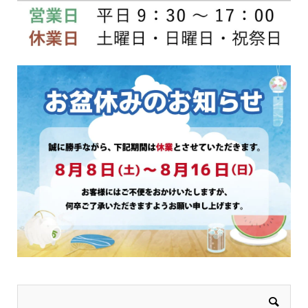
品
ペ
ー
ジ
か
ら
選
択
で
き
ま
す