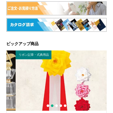
ピックアップ商品
リボン記章・式典用品
野
1
2
3
4
5