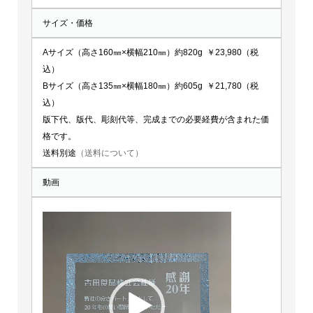
サイズ・価格
Aサイズ（高さ160㎜×横幅210㎜）約820g ￥23,980（税
込）
Bサイズ（高さ135㎜×横幅180㎜）約605g ￥21,780（税
込）
版下代、版代、彫刻代等、完成までの必要経費が含まれた価
格です。
送料別途
（送料について）
動画
動
画
プ
レ
ー
ヤ