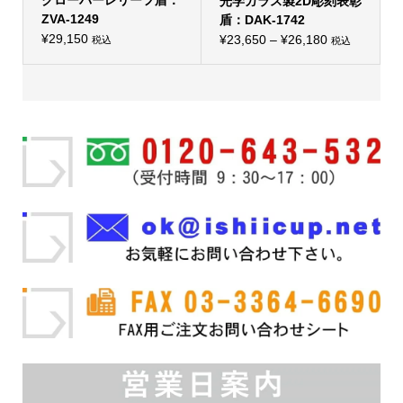
す。
光学ガラス製2D彫刻表彰
す。
オ
オ
ZVA-1249
盾：DAK-1742
プ
プ
シ
¥
29,150
価
シ
¥
23,650
–
¥
26,180
税込
税込
ョ
こ
ョ
格
ン
の
ン
は
帯:
商
は
商
品
商
¥23,650
品
に
品
ペ
–
は
ペ
ー
複
ー
¥26,180
ジ
数
ジ
か
の
か
ら
バ
ら
選
リ
選
択
エ
択
で
ー
で
き
シ
き
ま
ョ
ま
す
ン
す
が
あ
り
ま
す。
オ
プ
シ
ョ
ン
は
商