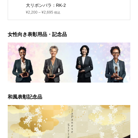
大リボンバラ：RK-2
¥
2,200
–
¥
2,695
税込
女性向き表彰用品・記念品
和風表彰記念品