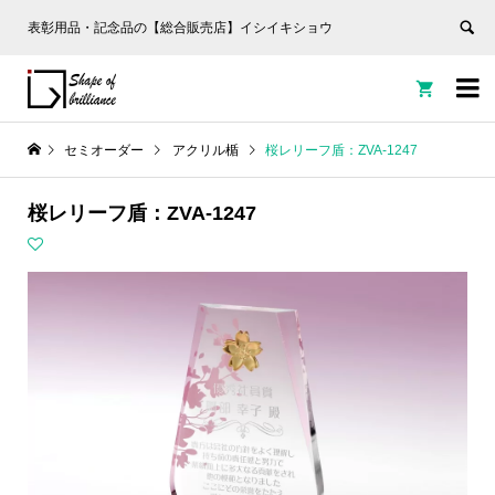
表彰用品・記念品の【総合販売店】イシイキショウ


セミオーダー
アクリル楯
桜レリーフ盾：ZVA-1247
桜レリーフ盾：ZVA-1247