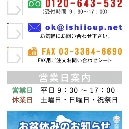
の
か
の
か
バ
ら
バ
ら
リ
選
リ
選
エ
択
エ
択
ー
で
ー
で
シ
き
シ
き
ョ
ま
ョ
ま
ン
す
ン
す
が
が
あ
あ
り
り
ま
ま
す。
す。
オ
オ
プ
プ
シ
シ
ョ
ョ
ン
ン
は
は
商
商
品
品
ペ
ペ
ー
ー
ジ
ジ
か
か
ら
ら
選
選
択
択
で
で
き
き
ま
ま
す
す