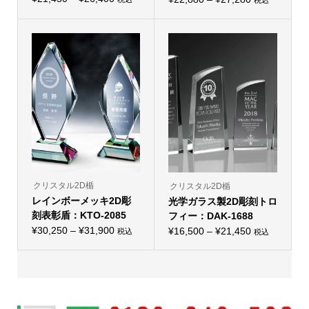
税込
こ
ョ
こ
ョ
格
格
の
ン
の
ン
帯:
商
は
帯:
商
は
品
商
品
商
¥21,450
¥22,880
に
品
に
品
–
は
ペ
–
は
ペ
複
ー
複
ー
¥26,400
¥27,280
数
ジ
数
ジ
の
か
の
か
バ
ら
バ
ら
リ
選
リ
選
エ
択
エ
択
ー
で
ー
で
シ
き
シ
き
ョ
ま
ョ
ま
ン
す
ン
す
が
が
あ
あ
り
り
クリスタル2D楯
クリスタル2D楯
ま
ま
レインボーメッキ2D彫
す。
光学ガラス製2D彫刻トロ
す。
オ
オ
刻表彰盾：KTO-2085
フィー：DAK-1688
プ
プ
価
シ
¥
30,250
–
¥
31,900
価
シ
¥
16,500
–
¥
21,450
税込
税込
こ
ョ
こ
ョ
格
格
の
ン
の
ン
帯:
商
は
帯:
商
は
品
商
品
商
¥30,250
¥16,500
に
品
に
品
–
は
ペ
–
は
ペ
複
ー
複
ー
¥31,900
¥21,450
数
ジ
数
ジ