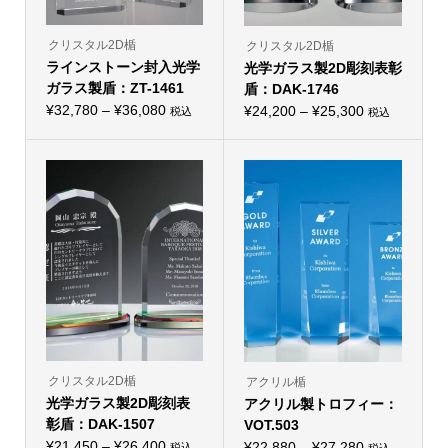
クリスタル2D楯
クリスタル2D楯
ラインストーン封入光学
光学ガラス製2D彫刻表彰
ガラス製盾：ZT-1461
盾：DAK-1746
価
¥
32,780
–
¥
36,080
価
¥
24,200
–
¥
25,300
税込
税込
こ
こ
格
格
の
の
帯:
商
帯:
商
品
品
¥32,780
¥24,200
に
に
–
は
–
は
複
複
¥36,080
¥25,300
数
数
の
の
バ
バ
リ
リ
エ
エ
ー
ー
シ
シ
ョ
ョ
ン
ン
が
が
あ
あ
り
り
クリスタル2D楯
アクリル楯
ま
ま
光学ガラス製2D彫刻表
す。
アクリル製トロフィー：
す。
オ
オ
彰盾：DAK-1507
VOT.503
プ
プ
価
シ
¥
21,450
–
¥
26,400
価
シ
¥
22,880
–
¥
27,280
税込