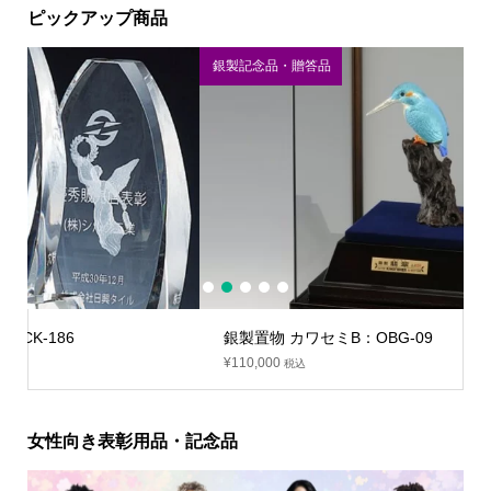
ピックアップ商品
銀製記念品・贈答品
1
2
3
4
5
銀製置物 カワセミB：OBG-09
¥
110,000
税込
女性向き表彰用品・記念品